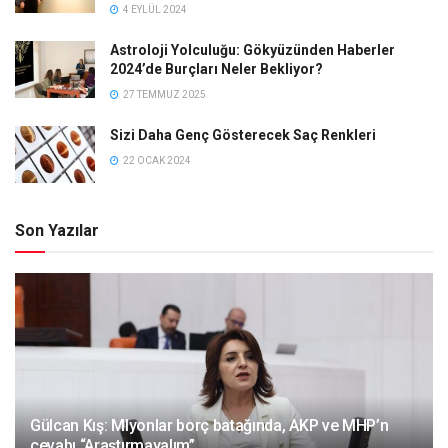
4 EYLÜL 2024
Astroloji Yolculuğu: Gökyüzünden Haberler
2024’de Burçları Neler Bekliyor?
27 TEMMUZ 2025
Sizi Daha Genç Gösterecek Saç Renkleri
22 OCAK 2024
Son Yazılar
Gülcan Kış: Mlyonlar borç batağında, AKP ve MHP’n
cevabı “Araştırmayalım”