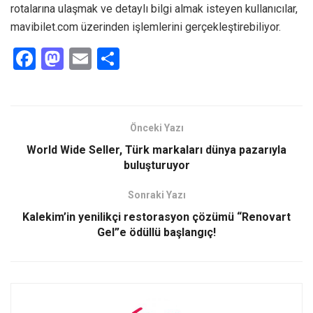
rotalarına ulaşmak ve detaylı bilgi almak isteyen kullanıcılar,
mavibilet.com üzerinden işlemlerini gerçekleştirebiliyor.
F
M
E
S
a
a
m
h
ce
st
ail
ar
b
o
e
Önceki Yazı
o
d
World Wide Seller, Türk markaları dünya pazarıyla
o
o
buluşturuyor
k
n
Sonraki Yazı
Kalekim’in yenilikçi restorasyon çözümü “Renovart
Gel”e ödüllü başlangıç!