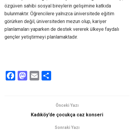
özgüven sahibi sosyal bireylerin gelişimine katkıda
bulunmaktır. Öğrencilere yalnızca üniversitede eğitim
görürken değil, üniversiteden mezun olup, kariyer
planlamaları yaparken de destek vererek ülkeye faydalı
gençler yetiştirmeyi planlamaktadır.
F
M
E
S
a
a
m
h
ce
st
ail
ar
b
o
e
Önceki Yazı
o
d
Kadıköy’de çocukça caz konseri
o
o
Sonraki Yazı
k
n