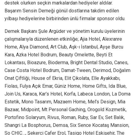
destek olurken seçkin markalardan hediyeler aldılar.
Başarım Sensin Derneği gönül dostlarına takdim edilen
yılbaşı hediyelerine birbirinden ünlü firmalar sponsor oldu.
Dernek Başkanı Şule Argüder ve yönetim kurulu üyelerinin
çalışmalarıyla düzenlenen etkinliğe; Ajia Hotel, Alexranre
Home, Alya Diamond, Art Club, Aşk-ı İstanbul, Ayşe Burcu
Kara, Azka Hotel Bodrum, Beauty Omelette, Beyti Et
Lokantası, Bioazure, Bioderma, Bright Dental Studio, Canes,
Case Costa Hotel Bodrum, Damat-Tween, Derimod, Doğalım
Onat Çiftliği, House of Ekria, Elit Çikolata, Elle Ayakkabı,
Fiolas, Fulya Açık Emar, Güniz Home, Home Gifts, Ida Blue,
Join Us, Karaca, Kar’s Hotel, Korfa, Labeca London, La Doma
Estetik, Mono Tasarım, Mazaem Home, Mel’s Design, Mia
Bazaar, Midpoint, Mt Personal Gaching, Orogold Kozmetik,
Portofino Solaryum, Rivus, Roman, Ruby, Sar Ev, Set Balık,
Shangri La Bosphorus, Demsa, Six Sence Kocataş Mansion,
So CHIC…, Şekerci Cafer Erol, Tasigo Hotel Eskişehir, The