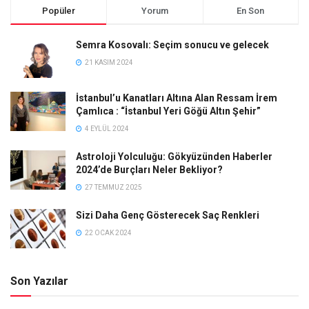
Popüler
Yorum
En Son
Semra Kosovalı: Seçim sonucu ve gelecek
21 KASIM 2024
İstanbul’u Kanatları Altına Alan Ressam İrem
Çamlıca : “İstanbul Yeri Göğü Altın Şehir”
4 EYLÜL 2024
Astroloji Yolculuğu: Gökyüzünden Haberler
2024’de Burçları Neler Bekliyor?
27 TEMMUZ 2025
Sizi Daha Genç Gösterecek Saç Renkleri
22 OCAK 2024
Son Yazılar