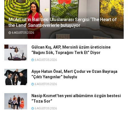
McArt.ist’in Bali’deki Uluslararası Sergisi ‘The Heart of
the Land’ Sanatseverlerle buluşuyor
6 AĞUSTOS 2026
Gülcan Kış, AKP, Mersinli üzüm üreticisine
“Bağını Sök, Toprağını Terk Et” Diyor
6 AĞUSTOS 2026
Ayşe Hatun Önal, Mert Çodur ve Ozan Bayraşa
“Çıktı Yangınlar” buluştu
6 AĞUSTOS 2026
Nasip Kısmet’ten yeni albümümn özgün bestesi
“Toza Sor”
6 AĞUSTOS 2026