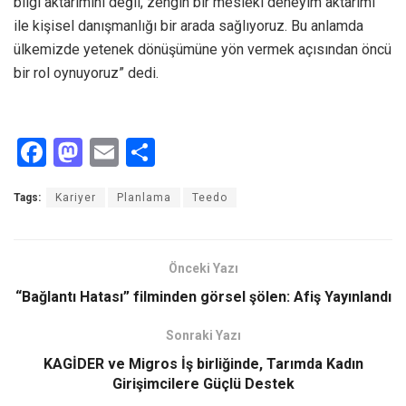
bilgi aktarımını değil, zengin bir mesleki deneyim aktarımı
ile kişisel danışmanlığı bir arada sağlıyoruz. Bu anlamda
ülkemizde yetenek dönüşümüne yön vermek açısından öncü
bir rol oynuyoruz” dedi.
F
M
E
S
a
a
m
h
Tags:
Kariyer
Planlama
Teedo
ce
st
ail
ar
b
o
e
o
d
Önceki Yazı
o
o
“Bağlantı Hatası” filminden görsel şölen: Afiş Yayınlandı
k
n
Sonraki Yazı
KAGİDER ve Migros İş birliğinde, Tarımda Kadın
Girişimcilere Güçlü Destek