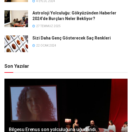
4 EYLÜL 2024
Astroloji Yolculuğu: Gökyüzünden Haberler
2024’de Burçları Neler Bekliyor?
27 TEMMUZ 2025
Sizi Daha Genç Gösterecek Saç Renkleri
22 OCAK 2024
Son Yazılar
Bilgesu Erenus son yolculuğuna uğurlandı