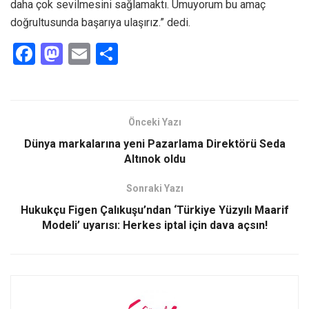
daha çok sevilmesini sağlamaktı. Umuyorum bu amaç
doğrultusunda başarıya ulaşırız.” dedi.
F
M
E
S
a
a
m
h
ce
st
ail
ar
b
o
e
Önceki Yazı
o
d
Dünya markalarına yeni Pazarlama Direktörü Seda
o
o
Altınok oldu
k
n
Sonraki Yazı
Hukukçu Figen Çalıkuşu’ndan ‘Türkiye Yüzyılı Maarif
Modeli’ uyarısı: Herkes iptal için dava açsın!