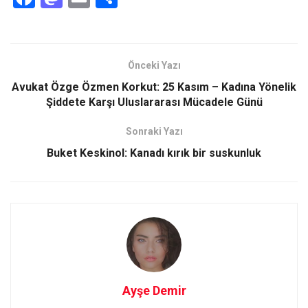
a
a
m
h
ce
st
ail
ar
b
o
e
Önceki Yazı
o
d
Avukat Özge Özmen Korkut: 25 Kasım – Kadına Yönelik
o
o
Şiddete Karşı Uluslararası Mücadele Günü
k
n
Sonraki Yazı
Buket Keskinol: Kanadı kırık bir suskunluk
Ayşe Demir