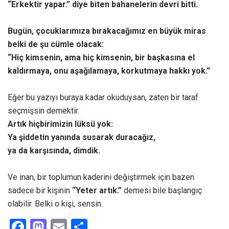
“Erkektir yapar.” diye biten bahanelerin devri bitti.
Bugün, çocuklarımıza bırakacağımız en büyük miras
belki de şu cümle olacak:
“Hiç kimsenin, ama hiç kimsenin, bir başkasına el
kaldırmaya, onu aşağılamaya, korkutmaya hakkı yok.”
Eğer bu yazıyı buraya kadar okuduysan, zaten bir taraf
seçmişsin demektir.
Artık hiçbirimizin lüksü yok:
Ya şiddetin yanında susarak duracağız,
ya da karşısında, dimdik.
Ve inan, bir toplumun kaderini değiştirmek için bazen
sadece bir kişinin
“Yeter artık.”
demesi bile başlangıç
olabilir. Belki o kişi, sensin.
F
M
E
S