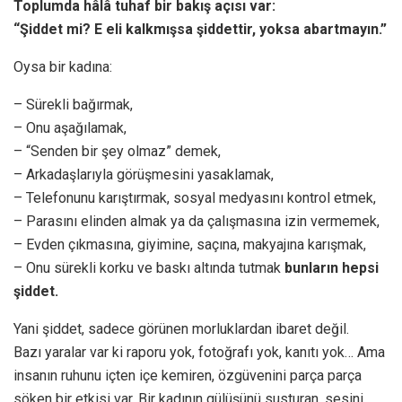
Toplumda hâlâ tuhaf bir bakış açısı var:
“Şiddet mi? E eli kalkmışsa şiddettir, yoksa abartmayın.”
Oysa bir kadına:
– Sürekli bağırmak,
– Onu aşağılamak,
– “Senden bir şey olmaz” demek,
– Arkadaşlarıyla görüşmesini yasaklamak,
– Telefonunu karıştırmak, sosyal medyasını kontrol etmek,
– Parasını elinden almak ya da çalışmasına izin vermemek,
– Evden çıkmasına, giyimine, saçına, makyajına karışmak,
– Onu sürekli korku ve baskı altında tutmak
bunların hepsi
şiddet.
Yani şiddet, sadece görünen morluklardan ibaret değil.
Bazı yaralar var ki raporu yok, fotoğrafı yok, kanıtı yok… Ama
insanın ruhunu içten içe kemiren, özgüvenini parça parça
söken bir etkisi var. Bir kadının gülüşünü susturan, sesini