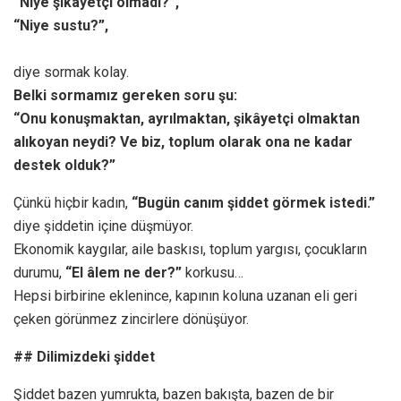
“Niye şikâyetçi olmadı?”,
“Niye sustu?”,
diye sormak kolay.
Belki sormamız gereken soru şu:
“Onu konuşmaktan, ayrılmaktan, şikâyetçi olmaktan
alıkoyan neydi? Ve biz, toplum olarak ona ne kadar
destek olduk?”
Çünkü hiçbir kadın,
“Bugün canım şiddet görmek istedi.”
diye şiddetin içine düşmüyor.
Ekonomik kaygılar, aile baskısı, toplum yargısı, çocukların
durumu,
“El âlem ne der?”
korkusu…
Hepsi birbirine eklenince, kapının koluna uzanan eli geri
çeken görünmez zincirlere dönüşüyor.
## Dilimizdeki şiddet
Şiddet bazen yumrukta, bazen bakışta, bazen de bir