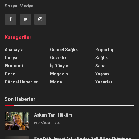
Sosyal Medya
Kategoriler
Anasayfa
Güncel Sağlık
Röportaj
Dünya
Güzellik
Sağlık
Ekonomi
İş Dünyası
Sanat
Genel
Magazin
Yaşam
Güncel Haberler
Moda
Yazarlar
Son Haberler
Aşkım Tan: Hüküm
7 AĞUSTOS 2026
Saç Dökülmesi Artık Kader Değil! Saç Ekiminde