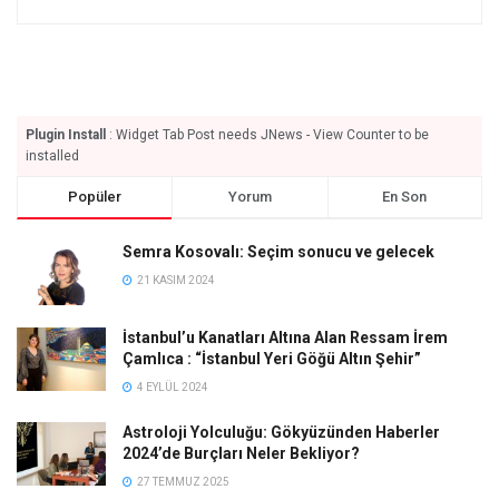
Plugin Install
: Widget Tab Post needs JNews - View Counter to be
installed
Popüler
Yorum
En Son
Semra Kosovalı: Seçim sonucu ve gelecek
21 KASIM 2024
İstanbul’u Kanatları Altına Alan Ressam İrem
Çamlıca : “İstanbul Yeri Göğü Altın Şehir”
4 EYLÜL 2024
Astroloji Yolculuğu: Gökyüzünden Haberler
2024’de Burçları Neler Bekliyor?
27 TEMMUZ 2025