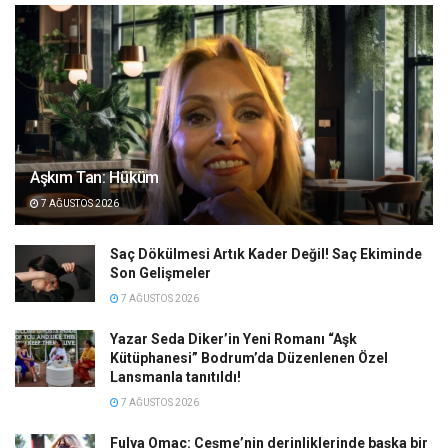
Aşkım Tan: Hüküm
7 AĞUSTOS 2026
Saç Dökülmesi Artık Kader Değil! Saç Ekiminde
Son Gelişmeler
7 AĞUSTOS 2026
Yazar Seda Diker’in Yeni Romanı “Aşk
Kütüphanesi” Bodrum’da Düzenlenen Özel
Lansmanla tanıtıldı!
7 AĞUSTOS 2026
Fulya Omaç: Çeşme’nin derinliklerinde başka bir