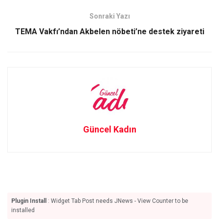
o
o
Sonraki Yazı
k
n
TEMA Vakfı’ndan Akbelen nöbeti’ne destek ziyareti
Güncel Kadın
Plugin Install
: Widget Tab Post needs JNews - View Counter to be
installed