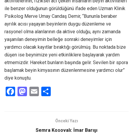
aktivitelerinin, fiziksel acı çeken insanların beyin aktiviteleri
ile benzer olduğunun görüldüğünü ifade eden Uzman Klinik
Psikolog Merve Umay Candaş Demir, “Bununla beraber
ayrılık acısı yaşayan beyinlerin duygu düzenleme ve
rasyonel olma alanlarının da aktive olduğu, aynı zamanda
yaşanılan deneyimin belleğe sonraki deneyimler için
yardımcı olacak kayıtlar bıraktığı görülmüş. Bu noktada bize
düşen ise beynimize yeni etkinliklere başlayarak yardım
etmemizdir. Hareket bunların başında gelir. Sevilen bir spora
başlamak beyin kimyasının düzenlenmesine yardımcı olur”
diye konuştu.
F
M
E
S
a
a
m
h
ce
st
ail
ar
b
o
e
Önceki Yazı
o
d
Semra Kosovalı: İmar Barışı