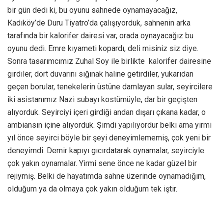
bir gün dedi ki, bu oyunu sahnede oynamayacağız,
Kadıköy’de Duru Tiyatro’da çalışıyorduk, sahnenin arka
tarafında bir kalorifer dairesi var, orada oynayacağız bu
oyunu dedi. Emre kıyameti kopardı, deli misiniz siz diye.
Sonra tasarımcımız Zuhal Soy ile birlikte kalorifer dairesine
girdiler, dört duvarını sığınak haline getirdiler, yukarıdan
geçen borular, tenekelerin üstüne damlayan sular, seyircilere
iki asistanımız Nazi subayı kostümüyle, dar bir geçişten
alıyorduk. Seyirciyi içeri girdiği andan dışarı çıkana kadar, o
ambiansın içine alıyorduk. Şimdi yapılıyordur belki ama yirmi
yıl önce seyirci böyle bir şeyi deneyimlememiş, çok yeni bir
deneyimdi. Demir kapıyı gıcırdatarak oynamalar, seyirciyle
çok yakın oynamalar. Yirmi sene önce ne kadar güzel bir
rejiymiş. Belki de hayatımda sahne üzerinde oynamadığım,
olduğum ya da olmaya çok yakın olduğum tek iştir.