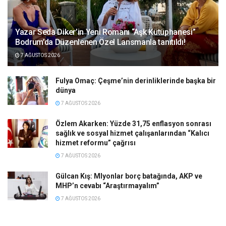
Yazar Seda Diker’in Yeni Romanı “Aşk Kütüphanesi”
Bodrum’da Düzenlenen Özel Lansmanla tanıtıldı!
7 AĞUSTOS 2026
Fulya Omaç: Çeşme’nin derinliklerinde başka bir
dünya
7 AĞUSTOS 2026
Özlem Akarken: Yüzde 31,75 enflasyon sonrası
sağlık ve sosyal hizmet çalışanlarından “Kalıcı
hizmet reformu” çağrısı
7 AĞUSTOS 2026
Gülcan Kış: Mlyonlar borç batağında, AKP ve
MHP’n cevabı “Araştırmayalım”
7 AĞUSTOS 2026