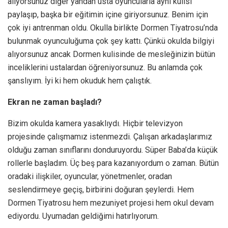
alıyorsunuz diğer yandan usta oyuncularla aynı kulisi
paylaşıp, başka bir eğitimin içine giriyorsunuz. Benim için
çok iyi antrenman oldu. Okulla birlikte Dormen Tiyatrosu’nda
bulunmak oyunculuğuma çok şey kattı. Çünkü okulda bilgiyi
alıyorsunuz ancak Dormen kulisinde de mesleğinizin bütün
inceliklerini ustalardan öğreniyorsunuz. Bu anlamda çok
şanslıyım. İyi ki hem okuduk hem çalıştık.
Ekran ne zaman başladı?
Bizim okulda kamera yasaklıydı. Hiçbir televizyon
projesinde çalışmamız istenmezdi. Çalışan arkadaşlarımız
olduğu zaman sınıflarını donduruyordu. Süper Baba’da küçük
rollerle başladım. Üç beş para kazanıyordum o zaman. Bütün
oradaki ilişkiler, oyuncular, yönetmenler, oradan
seslendirmeye geçiş, birbirini doğuran şeylerdi. Hem
Dormen Tiyatrosu hem mezuniyet projesi hem okul devam
ediyordu. Uyumadan geldiğimi hatırlıyorum.