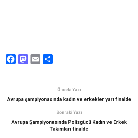
F
M
E
S
a
a
m
h
ce
st
ail
ar
b
o
e
Önceki Yazı
o
d
Avrupa şampiyonasında kadın ve erkekler yarı finalde
o
o
Sonraki Yazı
k
n
Avrupa Şampiyonasında Polisgücü Kadın ve Erkek
Takımları finalde