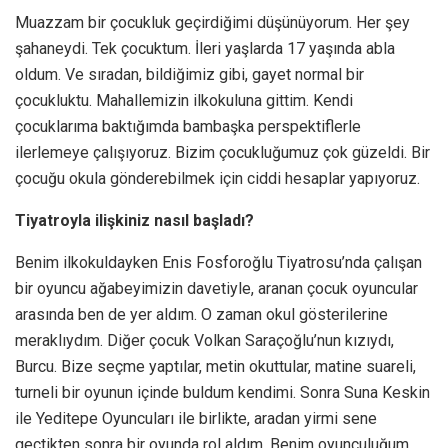
Muazzam bir çocukluk geçirdiğimi düşünüyorum. Her şey
şahaneydi. Tek çocuktum. İleri yaşlarda 17 yaşında abla
oldum. Ve sıradan, bildiğimiz gibi, gayet normal bir
çocukluktu. Mahallemizin ilkokuluna gittim. Kendi
çocuklarıma baktığımda bambaşka perspektiflerle
ilerlemeye çalışıyoruz. Bizim çocukluğumuz çok güzeldi. Bir
çocuğu okula gönderebilmek için ciddi hesaplar yapıyoruz.
Tiyatroyla ilişkiniz nasıl başladı?
Benim ilkokuldayken Enis Fosforoğlu Tiyatrosu’nda çalışan
bir oyuncu ağabeyimizin davetiyle, aranan çocuk oyuncular
arasında ben de yer aldım. O zaman okul gösterilerine
meraklıydım. Diğer çocuk Volkan Saraçoğlu’nun kızıydı,
Burcu. Bize seçme yaptılar, metin okuttular, matine suareli,
turneli bir oyunun içinde buldum kendimi. Sonra Suna Keskin
ile Yeditepe Oyuncuları ile birlikte, aradan yirmi sene
geçtikten sonra bir oyunda rol aldım. Benim oyunculuğum