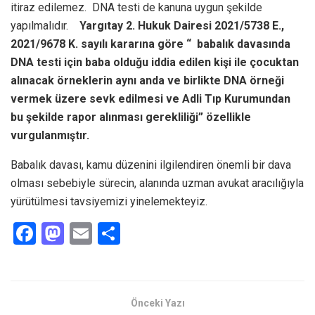
itiraz edilemez. DNA testi de kanuna uygun şekilde
yapılmalıdır.
Yargıtay 2. Hukuk Dairesi 2021/5738 E.,
2021/9678 K. sayılı kararına göre “
babalık davasında
DNA testi için baba olduğu iddia edilen kişi ile çocuktan
alınacak örneklerin aynı anda ve birlikte DNA örneği
vermek üzere sevk edilmesi ve Adli Tıp Kurumundan
bu şekilde rapor alınması gerekliliği” özellikle
vurgulanmıştır.
Babalık davası, kamu düzenini ilgilendiren önemli bir dava
olması sebebiyle sürecin, alanında uzman avukat aracılığıyla
yürütülmesi tavsiyemizi yinelemekteyiz.
F
M
E
S
a
a
m
h
ce
st
ail
ar
b
o
e
Önceki Yazı