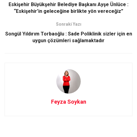
o
d
Eskişehir Büyükşehir Belediye Başkanı Ayşe Ünlüce :
o
o
“Eskişehir’in geleceğine birlikte yön vereceğiz”
k
n
Sonraki Yazı
Songül Yıldırım Torbaoğlu : Sade Poliklinik sizler için en
uygun çözümleri sağlamaktadır
Feyza Soykan