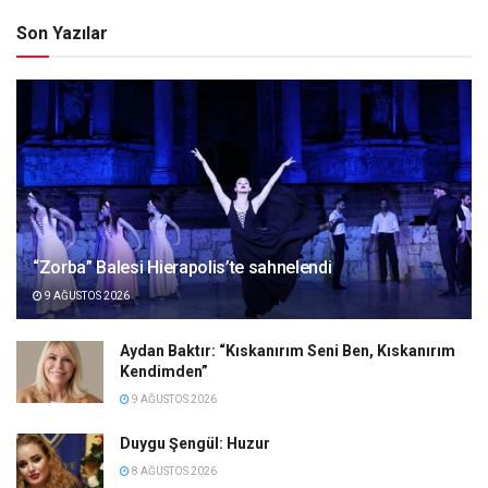
Son Yazılar
“Zorba” Balesi Hierapolis’te sahnelendi
9 AĞUSTOS 2026
Aydan Baktır: “Kıskanırım Seni Ben, Kıskanırım
Kendimden”
9 AĞUSTOS 2026
Duygu Şengül: Huzur
8 AĞUSTOS 2026