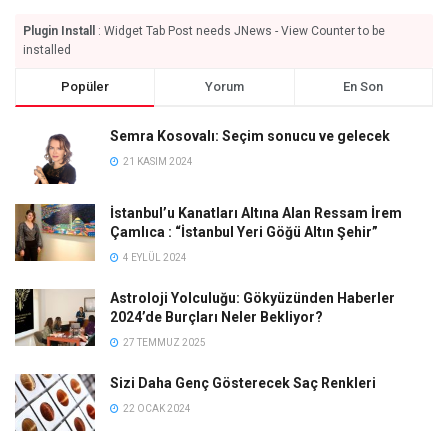
Plugin Install
: Widget Tab Post needs JNews - View Counter to be
installed
Popüler
Yorum
En Son
Semra Kosovalı: Seçim sonucu ve gelecek
21 KASIM 2024
İstanbul’u Kanatları Altına Alan Ressam İrem
Çamlıca : “İstanbul Yeri Göğü Altın Şehir”
4 EYLÜL 2024
Astroloji Yolculuğu: Gökyüzünden Haberler
2024’de Burçları Neler Bekliyor?
27 TEMMUZ 2025
Sizi Daha Genç Gösterecek Saç Renkleri
22 OCAK 2024