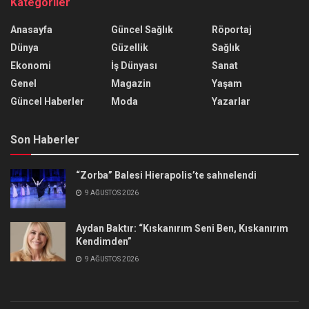
Kategoriler
Anasayfa
Güncel Sağlık
Röportaj
Dünya
Güzellik
Sağlık
Ekonomi
İş Dünyası
Sanat
Genel
Magazin
Yaşam
Güncel Haberler
Moda
Yazarlar
Son Haberler
“Zorba” Balesi Hierapolis’te sahnelendi
9 AĞUSTOS 2026
Aydan Baktır: “Kıskanırım Seni Ben, Kıskanırım
Kendimden”
9 AĞUSTOS 2026