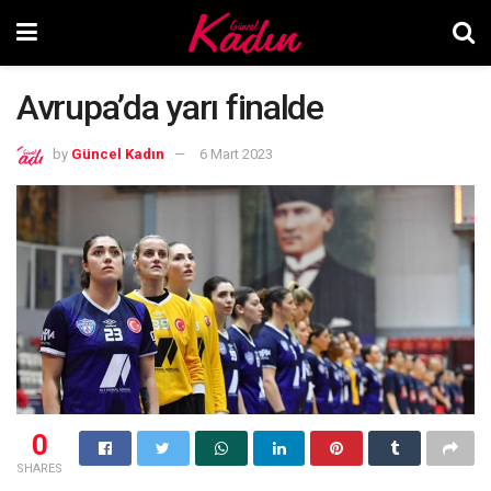
Avrupa’da yarı finalde
by
Güncel Kadın
6 Mart 2023
0
SHARES