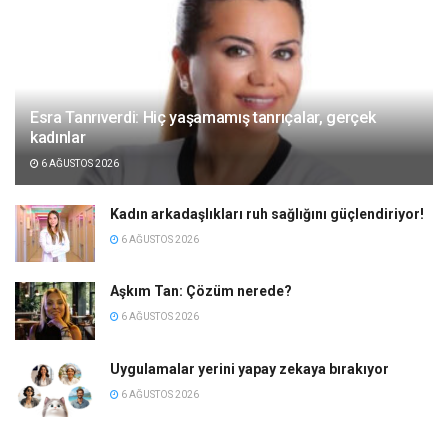
Esra Tanrıverdi: Hiç yaşamamış tanrıçalar, gerçek
kadınlar
6 AĞUSTOS 2026
Kadın arkadaşlıkları ruh sağlığını güçlendiriyor!
6 AĞUSTOS 2026
Aşkım Tan: Çözüm nerede?
6 AĞUSTOS 2026
Uygulamalar yerini yapay zekaya bırakıyor
6 AĞUSTOS 2026