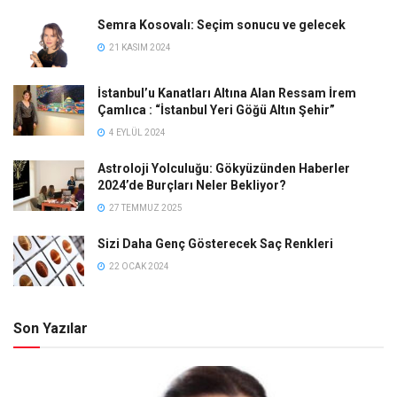
Semra Kosovalı: Seçim sonucu ve gelecek
21 KASIM 2024
İstanbul’u Kanatları Altına Alan Ressam İrem
Çamlıca : “İstanbul Yeri Göğü Altın Şehir”
4 EYLÜL 2024
Astroloji Yolculuğu: Gökyüzünden Haberler
2024’de Burçları Neler Bekliyor?
27 TEMMUZ 2025
Sizi Daha Genç Gösterecek Saç Renkleri
22 OCAK 2024
Son Yazılar