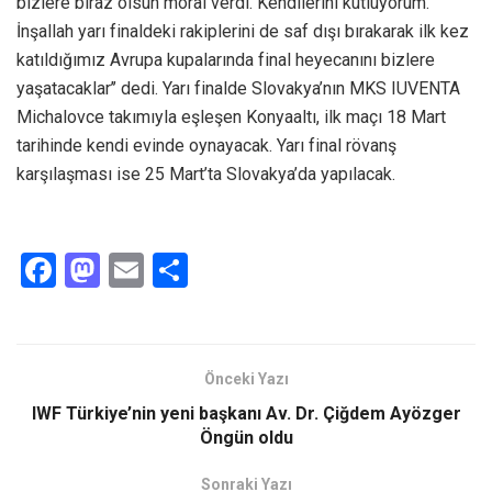
bizlere biraz olsun moral verdi. Kendilerini kutluyorum.
İnşallah yarı finaldeki rakiplerini de saf dışı bırakarak ilk kez
katıldığımız Avrupa kupalarında final heyecanını bizlere
yaşatacaklar’’ dedi. Yarı finalde Slovakya’nın MKS IUVENTA
Michalovce takımıyla eşleşen Konyaaltı, ilk maçı 18 Mart
tarihinde kendi evinde oynayacak. Yarı final rövanş
karşılaşması ise 25 Mart’ta Slovakya’da yapılacak.
F
M
E
S
a
a
m
h
ce
st
ail
ar
b
o
e
Önceki Yazı
o
d
IWF Türkiye’nin yeni başkanı Av. Dr. Çiğdem Ayözger
o
o
Öngün oldu
k
n
Sonraki Yazı