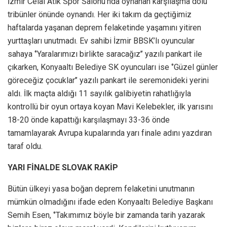
İzmir Celal Atik Spor Salonu’nda oynanan karşılaşma dolu
tribünler önünde oynandı. Her iki takım da geçtiğimiz
haftalarda yaşanan deprem felaketinde yaşamını yitiren
yurttaşları unutmadı. Ev sahibi İzmir BBSK’lı oyuncular
sahaya ‘’Yaralarımızı birlikte saracağız’’ yazılı pankart ile
çıkarken, Konyaaltı Belediye SK oyuncuları ise ‘’Güzel günler
göreceğiz çocuklar’’ yazılı pankart ile seremonideki yerini
aldı. İlk maçta aldığı 11 sayılık galibiyetin rahatlığıyla
kontrollü bir oyun ortaya koyan Mavi Kelebekler, ilk yarısını
18-20 önde kapattığı karşılaşmayı 33-36 önde
tamamlayarak Avrupa kupalarında yarı finale adını yazdıran
taraf oldu.
YARI FİNALDE SLOVAK RAKİP
Bütün ülkeyi yasa boğan deprem felaketini unutmanın
mümkün olmadığını ifade eden Konyaaltı Belediye Başkanı
Semih Esen, ‘’Takımımız böyle bir zamanda tarih yazarak