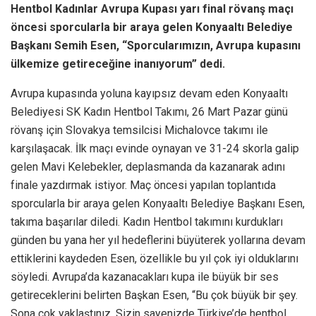
Hentbol Kadınlar Avrupa Kupası yarı final rövanş maçı
öncesi sporcularla bir araya gelen Konyaaltı Belediye
Başkanı Semih Esen, “Sporcularımızın, Avrupa kupasını
ülkemize getireceğine inanıyorum” dedi.
Avrupa kupasında yoluna kayıpsız devam eden Konyaaltı
Belediyesi SK Kadın Hentbol Takımı, 26 Mart Pazar günü
rövanş için Slovakya temsilcisi Michalovce takımı ile
karşılaşacak. İlk maçı evinde oynayan ve 31-24 skorla galip
gelen Mavi Kelebekler, deplasmanda da kazanarak adını
finale yazdırmak istiyor. Maç öncesi yapılan toplantıda
sporcularla bir araya gelen Konyaaltı Belediye Başkanı Esen,
takıma başarılar diledi. Kadın Hentbol takımını kurdukları
günden bu yana her yıl hedeflerini büyüterek yollarına devam
ettiklerini kaydeden Esen, özellikle bu yıl çok iyi olduklarını
söyledi. Avrupa’da kazanacakları kupa ile büyük bir ses
getireceklerini belirten Başkan Esen, “Bu çok büyük bir şey.
Sona çok yaklaştınız. Sizin sayenizde Türkiye’de hentbol