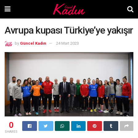
Avrupa kupası Türkiye’ye yakışır
by
Güncel Kadın
24 Mart 2023
0
SHARES