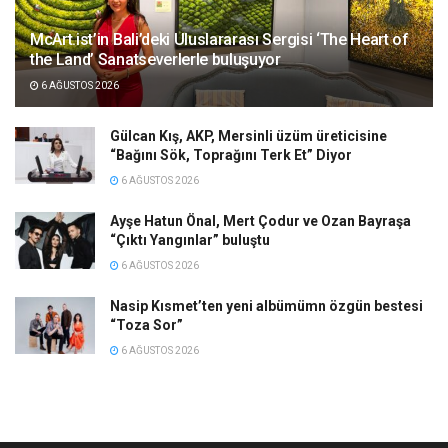
McArt.ist’in Bali’deki Uluslararası Sergisi ‘The Heart of
the Land’ Sanatseverlerle buluşuyor
6 AĞUSTOS 2026
Gülcan Kış, AKP, Mersinli üzüm üreticisine
“Bağını Sök, Toprağını Terk Et” Diyor
6 AĞUSTOS 2026
Ayşe Hatun Önal, Mert Çodur ve Ozan Bayraşa
“Çıktı Yangınlar” buluştu
6 AĞUSTOS 2026
Nasip Kısmet’ten yeni albümümn özgün bestesi
“Toza Sor”
6 AĞUSTOS 2026