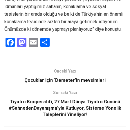
idmanları yaptığımız sahanın, konaklama ve sosyal
tesislerin bir arada olduğu ve belki de Türkiye’nin en önemli
konaklama tesisinde sizleri bir araya getirmek istiyorum.
Önümüzde ki dönemde yapmayı planlıyoruz” diye konuştu.
F
M
E
S
a
a
m
h
ce
st
ail
ar
b
o
e
Önceki Yazı
o
d
Çocuklar için ‘Demeter’in mevsimleri
o
o
Sonraki Yazı
k
n
Tiyatro Kooperatifi, 27 Mart Dünya Tiyatro Gününü
#SahnedenDayanışma’yla Kutluyor, Sisteme Yönelik
Taleplerini Yineliyor!