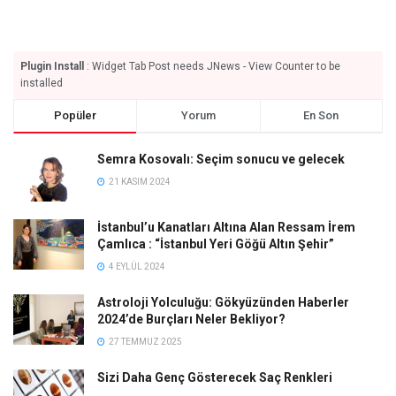
Plugin Install
: Widget Tab Post needs JNews - View Counter to be
installed
Popüler
Yorum
En Son
Semra Kosovalı: Seçim sonucu ve gelecek
21 KASIM 2024
İstanbul’u Kanatları Altına Alan Ressam İrem
Çamlıca : “İstanbul Yeri Göğü Altın Şehir”
4 EYLÜL 2024
Astroloji Yolculuğu: Gökyüzünden Haberler
2024’de Burçları Neler Bekliyor?
27 TEMMUZ 2025
Sizi Daha Genç Gösterecek Saç Renkleri