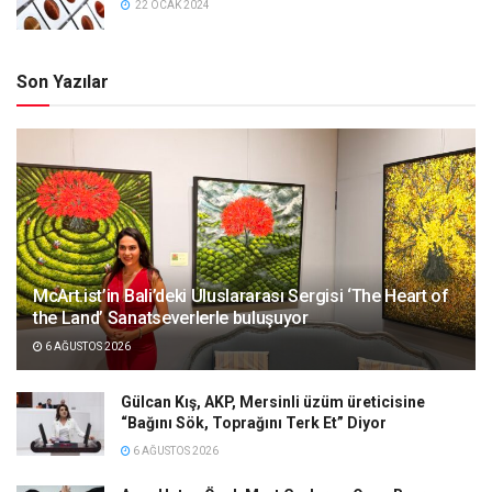
22 OCAK 2024
Son Yazılar
McArt.ist’in Bali’deki Uluslararası Sergisi ‘The Heart of
the Land’ Sanatseverlerle buluşuyor
6 AĞUSTOS 2026
Gülcan Kış, AKP, Mersinli üzüm üreticisine
“Bağını Sök, Toprağını Terk Et” Diyor
6 AĞUSTOS 2026