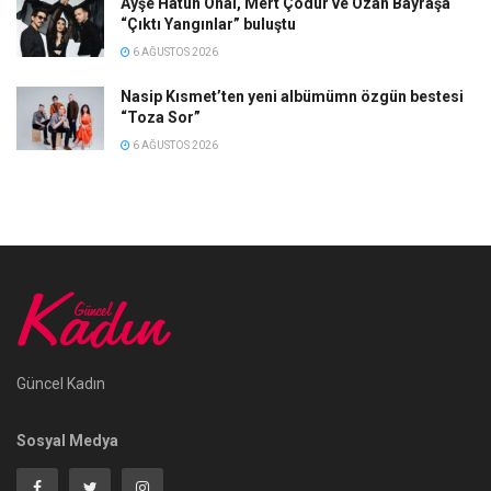
Ayşe Hatun Önal, Mert Çodur ve Ozan Bayraşa
“Çıktı Yangınlar” buluştu
6 AĞUSTOS 2026
Nasip Kısmet’ten yeni albümümn özgün bestesi
“Toza Sor”
6 AĞUSTOS 2026
Güncel Kadın
Sosyal Medya