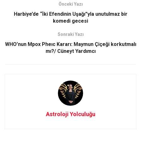
b
o
e
Önceki Yazı
o
d
Harbiye’de “İki Efendinin Uşağı”yla unutulmaz bir
o
o
komedi gecesi
k
n
Sonraki Yazı
WHO’nun Mpox Pheıc Kararı: Maymun Çiçeği korkutmalı
mı?/ Cüneyt Yardımcı
Astroloji Yolculuğu