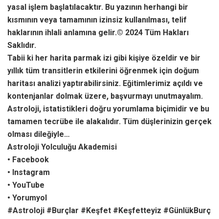
yasal işlem başlatılacaktır. Bu yazının herhangi bir
kısmının veya tamamının izinsiz kullanılması, telif
haklarının ihlali anlamına gelir.© 2024 Tüm Hakları
Saklıdır.
Tabii ki her harita parmak izi gibi kişiye özeldir ve bir
yıllık tüm transitlerin etkilerini öğrenmek için doğum
haritası analizi yaptırabilirsiniz. Eğitimlerimiz açıldı ve
kontenjanlar dolmak üzere, başvurmayı unutmayalım.
Astroloji, istatistikleri doğru yorumlama biçimidir ve bu
tamamen tecrübe ile alakalıdır. Tüm düşlerinizin gerçek
olması dileğiyle…
Astroloji Yolculuğu Akademisi
• Facebook
• Instagram
• YouTube
• Yorumyol
#Astroloji #Burçlar #Keşfet #Keşfetteyiz #GünlükBurç