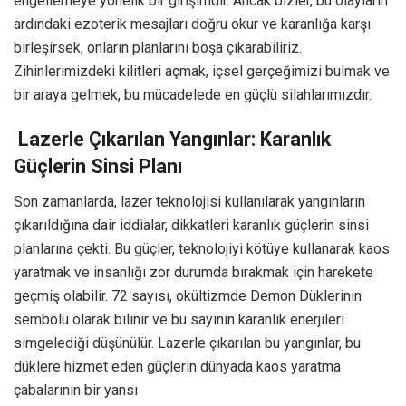
engellemeye yönelik bir girişimdir. Ancak bizler, bu olayların
ardındaki ezoterik mesajları doğru okur ve karanlığa karşı
birleşirsek, onların planlarını boşa çıkarabiliriz.
Zihinlerimizdeki kilitleri açmak, içsel gerçeğimizi bulmak ve
bir araya gelmek, bu mücadelede en güçlü silahlarımızdır.
Lazerle Çıkarılan Yangınlar: Karanlık
Güçlerin Sinsi Planı
Son zamanlarda, lazer teknolojisi kullanılarak yangınların
çıkarıldığına dair iddialar, dikkatleri karanlık güçlerin sinsi
planlarına çekti. Bu güçler, teknolojiyi kötüye kullanarak kaos
yaratmak ve insanlığı zor durumda bırakmak için harekete
geçmiş olabilir. 72 sayısı, okültizmde Demon Düklerinin
sembolü olarak bilinir ve bu sayının karanlık enerjileri
simgelediği düşünülür. Lazerle çıkarılan bu yangınlar, bu
düklere hizmet eden güçlerin dünyada kaos yaratma
çabalarının bir yansı