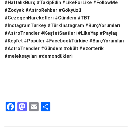
#HaftalıkBurç #TakipEdin #LikeForLike #FollowMe
#Zodyak #AstroRehber #Gökyüzü
#GezegenHareketleri #Gündem #TBT
#İnstagramTurkey #Türkİnstagram #BurçYorumları
#AstroTrendler #KeşfetSaatleri #LikeYap #Paylaş
#Keşfet #Popüler #FacebookTürkiye #BurçYorumları
#AstroTrendler #Gündem #okült #ezorterik
#meleksayıları #demondükleri
F
M
E
S
a
a
m
h
ce
st
ail
ar