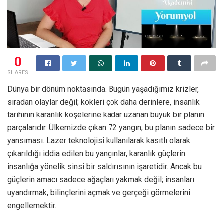
0
SHARES
Dünya bir dönüm noktasında. Bugün yaşadığımız krizler,
sıradan olaylar değil; kökleri çok daha derinlere, insanlık
tarihinin karanlık köşelerine kadar uzanan büyük bir planın
parçalarıdır. Ülkemizde çıkan 72 yangın, bu planın sadece bir
yansıması. Lazer teknolojisi kullanılarak kasıtlı olarak
çıkarıldığı iddia edilen bu yangınlar, karanlık güçlerin
insanlığa yönelik sinsi bir saldırısının işaretidir. Ancak bu
güçlerin amacı sadece ağaçları yakmak değil; insanları
uyandırmak, bilinçlerini açmak ve gerçeği görmelerini
engellemektir.