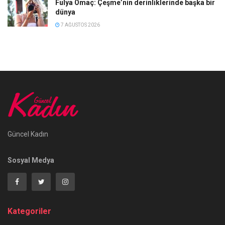
Fulya Omaç: Çeşme’nin derinliklerinde başka bir
dünya
7 AĞUSTOS 2026
Güncel Kadın
Sosyal Medya
Kategoriler