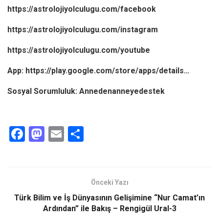
https://astrolojiyolculugu.com/facebook
https://astrolojiyolculugu.com/instagram
https://astrolojiyolculugu.com/youtube
App: https://play.google.com/store/apps/details…
Sosyal Sorumluluk: Annedenanneyedestek
F
M
E
S
a
a
m
h
ce
st
ail
ar
b
o
e
Önceki Yazı
o
d
Türk Bilim ve İş Dünyasının Gelişimine “Nur Camat’ın
o
o
Ardından” ile Bakış – Rengigül Ural-3