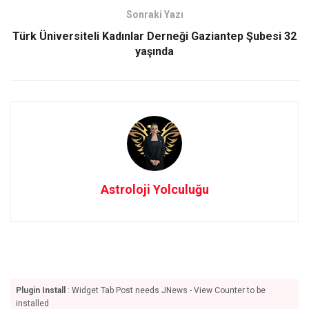
k
n
Sonraki Yazı
Türk Üniversiteli Kadınlar Derneği Gaziantep Şubesi 32
yaşında
Astroloji Yolculuğu
Plugin Install
: Widget Tab Post needs JNews - View Counter to be
installed