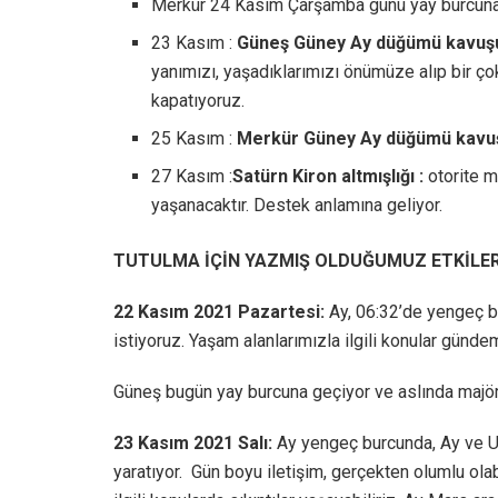
Merkür 24 Kasım Çarşamba günü yay burcuna 
23 Kasım :
Güneş Güney Ay düğümü kavuş
yanımızı, yaşadıklarımızı önümüze alıp bir 
kapatıyoruz.
25 Kasım :
Merkür Güney Ay düğümü kavu
27 Kasım :
Satürn Kiron altmışlığı :
otorite m
yaşanacaktır. Destek anlamına geliyor.
TUTULMA İÇİN YAZMIŞ OLDUĞUMUZ ETKİLER 
22 Kasım 2021 Pazartesi:
Ay, 06:32’de yengeç b
istiyoruz. Yaşam alanlarımızla ilgili konular günde
Güneş bugün yay burcuna geçiyor ve aslında majör
23 Kasım
2021 Salı:
Ay yengeç burcunda, Ay ve U
yaratıyor. Gün boyu iletişim, gerçekten olumlu olab