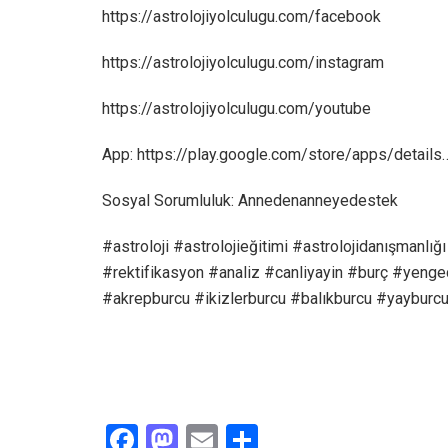
https://astrolojiyolculugu.com/facebook
https://astrolojiyolculugu.com/instagram
https://astrolojiyolculugu.com/youtube
App: https://play.google.com/store/apps/details
Sosyal Sorumluluk: Annedenanneyedestek
#astroloji #astrolojieğitimi #astrolojidanışmanl
#rektifikasyon #analiz #canliyayin #burç #yeng
#akrepburcu #ikizlerburcu #balıkburcu #yayburc
F
M
E
S