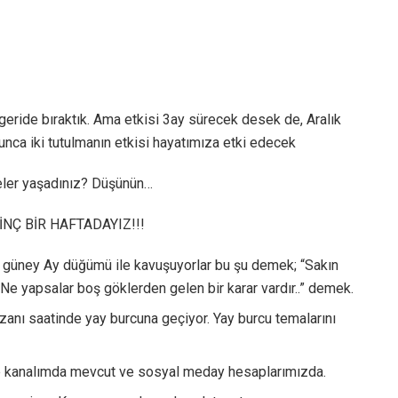
ı geride bıraktık. Ama etkisi 3ay sürecek desek de, Aralık
yunca iki tutulmanın etkisi hayatımıza etki edecek
Neler yaşadınız? Düşünün…
LİGİNÇ BİR HAFTADAYIZ!!!
 güney Ay düğümü ile kavuşuyorlar bu şu demek; “Sakın
Ne yapsalar boş göklerden gelen bir karar vardır..” demek.
nı saatinde yay burcuna geçiyor. Yay burcu temalarını
e kanalımda mevcut ve sosyal meday hesaplarımızda.