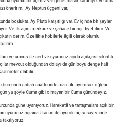
rasında uyumlu bir açımız var genel olarak kararlıyız ve atak
zı öneririm. Ay Neptün üçgeni var.
da boşlukta. Ay Pluto karşıtlığı var. Ev içinde bir şeyler
iyor. Ve ilk açısı merküre ve şahane bir açı diyebilirm. Ve
ıkarın derim. Özellikle hobilerle ilgili olarak olumlu
bilirim.
urn ve uranus ile sert ve uyumsuz açıda açıkçası sıkıntılı
açılar mevcut olduğundan dolayı da gün boyu denge hali
selmeler olabilir.
 burcunda sabah saatlerinde mars ile uyumsuz öğlene
 bir gün ya şöyle Cuma gibi olmayan bir Cuma günündeyiz.
rcunda güne uyanıyoruz. Hareketli ve tartışmalara açık bir
olan uyumsuz açısına Uranüs ile uyumlu açısı sayesinde
a takılıyoruz.