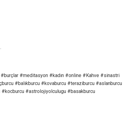
…
ığı #burçlar #meditasyon #kadın #online #Kahve #sinastri
eçburcu #balıkburcu #kovaburcu #teraziburcu #aslanburcu
u #kocburcu #astrolojiyolculugu #basakburcu