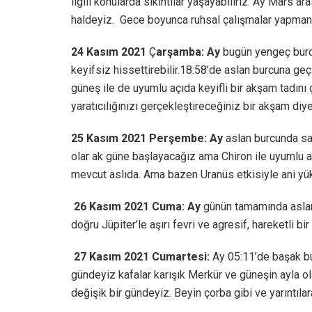
ilgili konularda sıkıntılar yaşayabiliriz. Ay Mars a
haldeyiz. Gece boyunca ruhsal çalışmalar yapmanı
24 Kasım
2021
Ç
arşamba: Ay
bugün yengeç burcun
keyifsiz hissettirebilir.18:58’de aslan burcuna geç
güneş ile de uyumlu açıda keyifli bir akşam tadını ç
yaratıcılığınızı gerçekleştireceğiniz bir akşam diye
25 Kasım 2021 Perşembe: Ay
aslan burcunda sat
olar ak güne başlayacağız ama Chiron ile uyumlu 
mevcut aslıda. Ama bazen Uranüs etkisiyle ani yük
26 Kasım
2021 Cuma: Ay
günün tamamında aslan
doğru Jüpiter’le aşırı fevri ve agresif, hareketli
27 Kasım
2021 Cumartesi:
Ay 05:11’de başak bu
gündeyiz kafalar karışık Merkür ve güneşin ayla 
değişik bir gündeyiz. Beyin çorba gibi ve yarıntılar