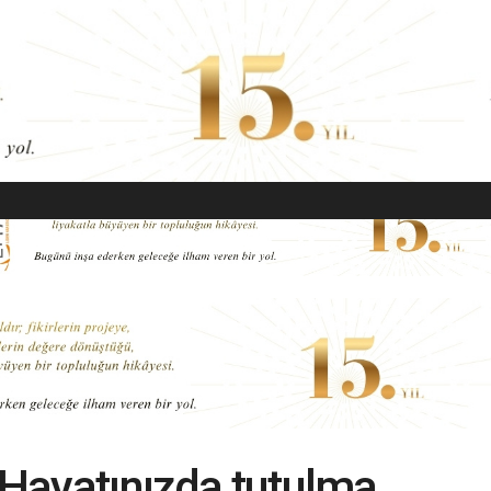
EKONOMI
MODA
GÜZELLIK
SAĞLIK
YAŞAM
SANAT
 Hayatınızda tutulma