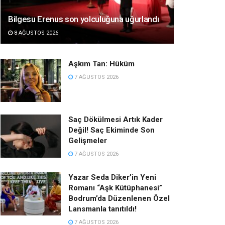
Bilgesu Erenus son yolculuğuna uğurlandı
8 AĞUSTOS 2026
Aşkım Tan: Hüküm
7 AĞUSTOS 2026
Saç Dökülmesi Artık Kader
Değil! Saç Ekiminde Son
Gelişmeler
7 AĞUSTOS 2026
Yazar Seda Diker’in Yeni
Romanı “Aşk Kütüphanesi”
Bodrum’da Düzenlenen Özel
Lansmanla tanıtıldı!
7 AĞUSTOS 2026