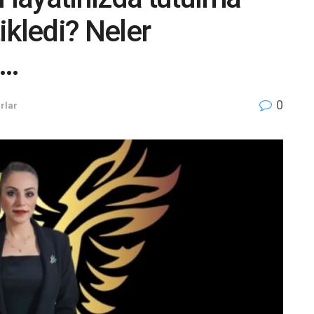
tikledi? Neler
n…
0
rlar