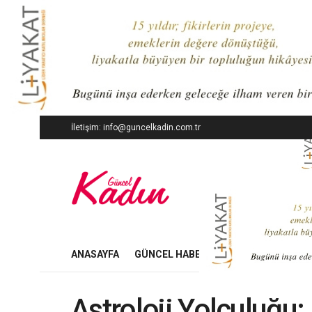
İletişim: info@guncelkadin.com.tr
ANASAYFA
GÜNCEL HABERLER
İŞ DÜNYASI
Astroloji Yolculuğu: