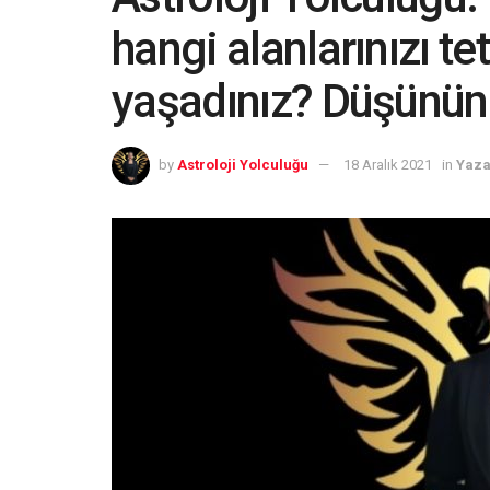
hangi alanlarınızı te
yaşadınız? Düşünü
by
Astroloji Yolculuğu
18 Aralık 2021
in
Yaza