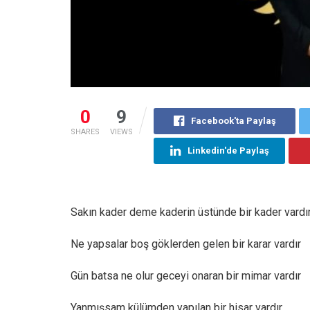
0
9
Facebook'ta Paylaş
SHARES
VIEWS
Linkedin'de Paylaş
Sakın kader deme kaderin üstünde bir kader vardı
Ne yapsalar boş göklerden gelen bir karar vardır
Gün batsa ne olur geceyi onaran bir mimar vardır
Yanmışsam külümden yapılan bir hisar vardır