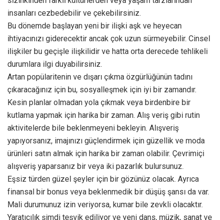
sizinkinden farklı kültürlerden veya yaşam tarzlarından
insanları cezbedebilir ve çekebilirsiniz.
Bu dönemde başlayan yeni bir ilişki aşk ve heyecan
ihtiyacınızı giderecektir ancak çok uzun sürmeyebilir. Cinsel
ilişkiler bu geçişle ilişkilidir ve hatta orta derecede tehlikeli
durumlara ilgi duyabilirsiniz.
Artan popülaritenin ve dışarı çıkma özgürlüğünün tadını
çıkaracağınız için bu, sosyalleşmek için iyi bir zamandır.
Kesin planlar olmadan yola çıkmak veya birdenbire bir
kutlama yapmak için harika bir zaman. Alış veriş gibi rutin
aktivitelerde bile beklenmeyeni bekleyin. Alışveriş
yapıyorsanız, imajınızı güçlendirmek için güzellik ve moda
ürünleri satın almak için harika bir zaman olabilir. Çevrimiçi
alışveriş yaparsanız bir veya iki pazarlık bulursunuz.
Eşsiz türden güzel şeyler için bir gözünüz olacak. Ayrıca
finansal bir bonus veya beklenmedik bir düşüş şansı da var.
Mali durumunuz izin veriyorsa, kumar bile zevkli olacaktır.
Yaratıcılık şimdi teşvik ediliyor ve yeni dans, müzik, sanat ve