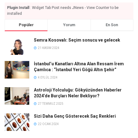
Plugin Install
: Widget Tab Post needs JNews - View Counter to be
installed
Popüler
Yorum
En Son
Semra Kosovalı: Seçim sonucu ve gelecek
21 KASIM 2024
İstanbul’u Kanatları Altına Alan Ressam İrem
Çamlıca : “İstanbul Yeri Göğü Altın Şehir”
4 EYLÜL 2024
Astroloji Yolculuğu: Gökyüzünden Haberler
2024’de Burçları Neler Bekliyor?
27 TEMMUZ 2025
Sizi Daha Genç Gösterecek Saç Renkleri
22 OCAK 2024