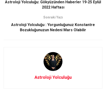
o
d
Astroloji Yolculuğu: Gökyüzünden Haberler 19-25 Eylül
o
o
2022 Haftası
k
n
Sonraki Yazı
Astroloji Yolculuğu : Yorgunluğunuz Konstantre
Bozukluğunuzun Nedeni Mars Olabilir
Astroloji Yolculuğu