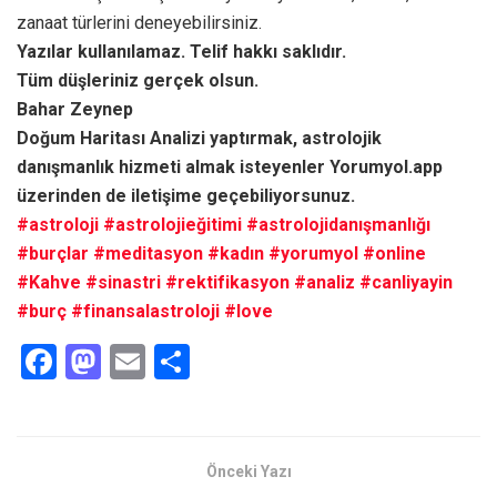
zanaat türlerini deneyebilirsiniz.
Yazılar kullanılamaz. Telif hakkı saklıdır.
Tüm düşleriniz gerçek olsun.
Bahar Zeynep
Doğum Haritası Analizi yaptırmak, astrolojik
danışmanlık hizmeti almak isteyenler Yorumyol.app
üzerinden de iletişime geçebiliyorsunuz.
#astroloji
#astrolojieğitimi
#astrolojidanışmanlığı
#burçlar
#meditasyon
#kadın
#yorumyol
#online
#Kahve
#sinastri
#rektifikasyon
#analiz
#canliyayin
#burç
#finansalastroloji
#love
F
M
E
S
a
a
m
h
ce
st
ail
ar
b
o
e
Önceki Yazı