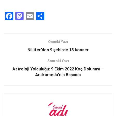
F
M
E
S
a
a
m
h
ce
st
ail
ar
b
o
e
Önceki Yazı
o
d
Nilüfer’den 9 şehirde 13 konser
o
o
Sonraki Yazı
k
n
Astroloji Yolculuğu: 9 Ekim 2022 Koç Dolunayı –
Andromeda’nın Başında