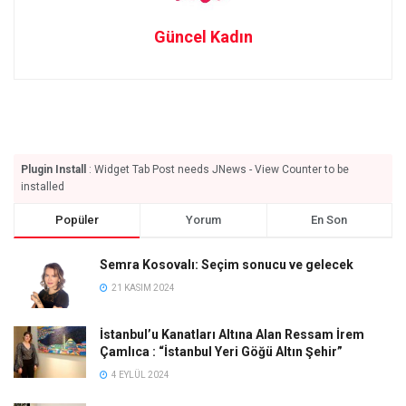
Güncel Kadın
Plugin Install
: Widget Tab Post needs JNews - View Counter to be
installed
Popüler
Yorum
En Son
Semra Kosovalı: Seçim sonucu ve gelecek
21 KASIM 2024
İstanbul’u Kanatları Altına Alan Ressam İrem
Çamlıca : “İstanbul Yeri Göğü Altın Şehir”
4 EYLÜL 2024