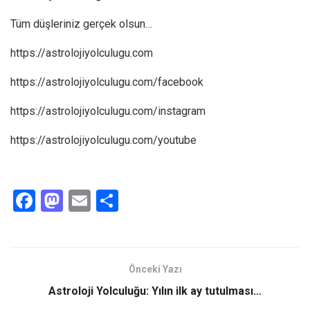
Tüm düşleriniz gerçek olsun…
https://astrolojiyolculugu.com
https://astrolojiyolculugu.com/facebook
https://astrolojiyolculugu.com/instagram
https://astrolojiyolculugu.com/youtube
F
M
E
S
a
a
m
h
ce
st
ail
ar
b
o
e
Önceki Yazı
o
d
Astroloji Yolculuğu: Yılın ilk ay tutulması…