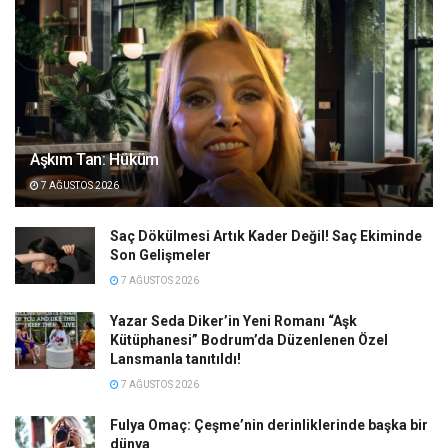
Aşkım Tan: Hüküm
7 AĞUSTOS 2026
Saç Dökülmesi Artık Kader Değil! Saç Ekiminde
Son Gelişmeler
7 AĞUSTOS 2026
Yazar Seda Diker’in Yeni Romanı “Aşk
Kütüphanesi” Bodrum’da Düzenlenen Özel
Lansmanla tanıtıldı!
7 AĞUSTOS 2026
Fulya Omaç: Çeşme’nin derinliklerinde başka bir
dünya