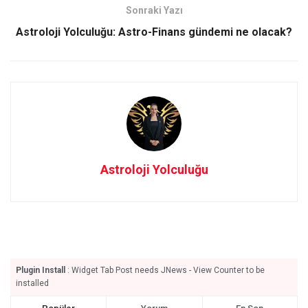
o
o
Sonraki Yazı
k
n
Astroloji Yolculuğu: Astro-Finans gündemi ne olacak?
Astroloji Yolculuğu
Plugin Install
: Widget Tab Post needs JNews - View Counter to be
installed