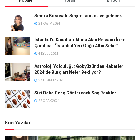
Popüler
Yorum
En Son
Semra Kosovalı: Seçim sonucu ve gelecek
21 KASIM 2024
İstanbul’u Kanatları Altına Alan Ressam İrem
Çamlıca : “İstanbul Yeri Göğü Altın Şehir”
4 EYLÜL 2024
Astroloji Yolculuğu: Gökyüzünden Haberler
2024’de Burçları Neler Bekliyor?
27 TEMMUZ 2025
Sizi Daha Genç Gösterecek Saç Renkleri
22 OCAK 2024
Son Yazılar