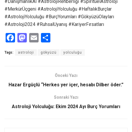
#DanışmanlıkAl #AstrolojiRehberliği #SpiritüelAstroloji
#MerkürÜçgeni #AstrolojiYolculuğu #HaftalıkBurçlar
#AstrolojiYolculuğu #BurçYorumları #GökyüzüOlayları
#Astroloji2024 #RuhsalUyanış #KariyerFırsatları
F
M
E
S
a
a
m
h
Tags:
astroloji
gökyüzü
yolculuğu
ce
st
ail
ar
b
o
e
o
d
Önceki Yazı
o
o
Hazar Ergüçlü “Herkes yer içer, hesabı Dilber öder.”
k
n
Sonraki Yazı
Astroloji Yolculuğu: Ekim 2024 Ayı Burç Yorumları