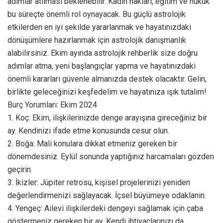
adımlar atılması beklenebilir. Kadın hakları, eğitim ve hukuk
bu süreçte önemli rol oynayacak. Bu güçlü astrolojik
etkilerden en iyi şekilde yararlanmak ve hayatınızdaki
dönüşümlere hazırlanmak için astrolojik danışmanlık
alabilirsiniz. Ekim ayında astrolojik rehberlik size doğru
adımlar atma, yeni başlangıçlar yapma ve hayatınızdaki
önemli kararları güvenle almanızda destek olacaktır. Gelin,
birlikte geleceğinizi keşfedelim ve hayatınıza ışık tutalım!
Burç Yorumları: Ekim 2024
1. Koç: Ekim, ilişkilerinizde denge arayışına gireceğiniz bir
ay. Kendinizi ifade etme konusunda cesur olun.
2. Boğa: Mali konulara dikkat etmeniz gereken bir
dönemdesiniz. Eylül sonunda yaptığınız harcamaları gözden
geçirin.
3. İkizler: Jüpiter retrosu, kişisel projelerinizi yeniden
değerlendirmenizi sağlayacak. İçsel büyümeye odaklanın.
4. Yengeç: Ailevi ilişkilerdeki dengeyi sağlamak için çaba
göstermeniz gereken bir ay. Kendi ihtiyaçlarınızı da