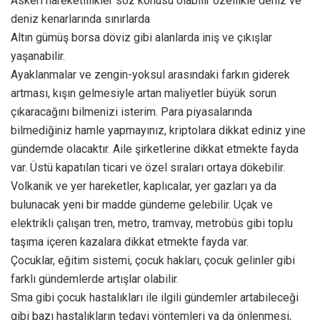
Askeri hareketlilikler söz konusu olabilir özellikle deniz ve
deniz kenarlarında sınırlarda
Altın gümüş borsa döviz gibi alanlarda iniş ve çıkışlar
yaşanabilir.
Ayaklanmalar ve zengin-yoksul arasındaki farkın giderek
artması, kışın gelmesiyle artan maliyetler büyük sorun
çıkaracağını bilmenizi isterim. Para piyasalarında
bilmediğiniz hamle yapmayınız, kriptolara dikkat ediniz yine
gündemde olacaktır. Aile şirketlerine dikkat etmekte fayda
var. Üstü kapatılan ticari ve özel sıraları ortaya dökebilir.
Volkanik ve yer hareketler, kaplıcalar, yer gazları ya da
bulunacak yeni bir madde gündeme gelebilir. Uçak ve
elektrikli çalışan tren, metro, tramvay, metrobüs gibi toplu
taşıma içeren kazalara dikkat etmekte fayda var.
Çocuklar, eğitim sistemi, çocuk hakları, çocuk gelinler gibi
farklı gündemlerde artışlar olabilir.
Sma gibi çocuk hastalıkları ile ilgili gündemler artabileceği
gibi bazı hastalıkların tedavi yöntemleri ya da önlenmesi,