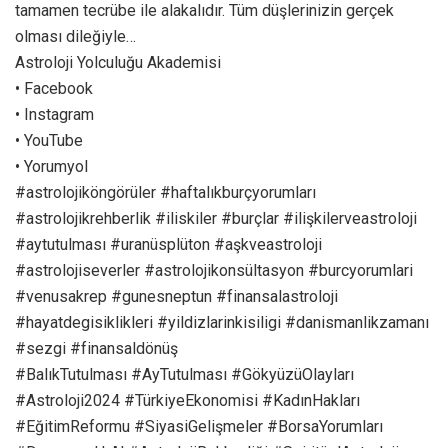
tamamen tecrübe ile alakalıdır. Tüm düşlerinizin gerçek
olması dileğiyle…
Astroloji Yolculuğu Akademisi
• Facebook
• Instagram
• YouTube
• Yorumyol
#astrolojiköngörüler #haftalıkburçyorumları
#astrolojikrehberlik #iliskiler #burçlar #ilişkilerveastroloji
#aytutulması #uranüsplüton #aşkveastroloji
#astrolojiseverler #astrolojikonsültasyon #burcyorumlari
#venusakrep #gunesneptun #finansalastroloji
#hayatdegisiklikleri #yildizlarinkisiligi #danismanlikzamanı
#sezgi #finansaldönüş
#BalıkTutulması #AyTutulması #GökyüzüOlayları
#Astroloji2024 #TürkiyeEkonomisi #KadınHakları
#EğitimReformu #SiyasiGelişmeler #BorsaYorumları