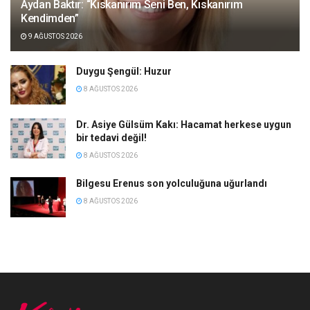
Aydan Baktır: “Kıskanırım Seni Ben, Kıskanırım
Kendimden”
9 AĞUSTOS 2026
Duygu Şengül: Huzur
8 AĞUSTOS 2026
Dr. Asiye Gülsüm Kakı: Hacamat herkese uygun
bir tedavi değil!
8 AĞUSTOS 2026
Bilgesu Erenus son yolculuğuna uğurlandı
8 AĞUSTOS 2026