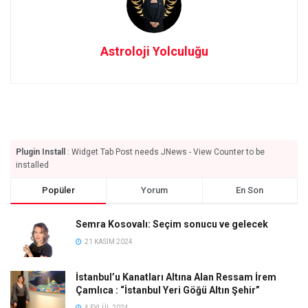
Astroloji Yolculuğu
Plugin Install
: Widget Tab Post needs JNews - View Counter to be
installed
Popüler
Yorum
En Son
Semra Kosovalı: Seçim sonucu ve gelecek
21 KASIM 2024
İstanbul’u Kanatları Altına Alan Ressam İrem
Çamlıca : “İstanbul Yeri Göğü Altın Şehir”
4 EYLÜL 2024