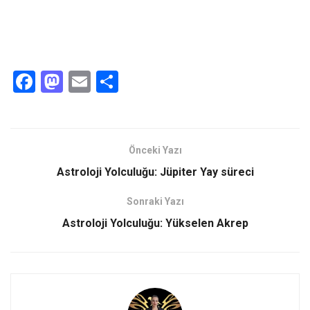
F
M
E
S
a
a
m
h
ce
st
ail
ar
b
o
e
Önceki Yazı
o
d
Astroloji Yolculuğu: Jüpiter Yay süreci
o
o
Sonraki Yazı
k
n
Astroloji Yolculuğu: Yükselen Akrep