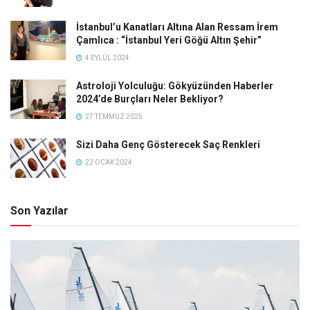
İstanbul’u Kanatları Altına Alan Ressam İrem
Çamlıca : “İstanbul Yeri Göğü Altın Şehir”
4 EYLÜL 2024
Astroloji Yolculuğu: Gökyüzünden Haberler
2024’de Burçları Neler Bekliyor?
27 TEMMUZ 2025
Sizi Daha Genç Gösterecek Saç Renkleri
22 OCAK 2024
Son Yazılar