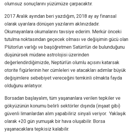
olumsuz sonuçlarını yüzümüze çarpacaktır.
2017 Aralık ayından beri yazdığım, 2018 ay ay finansal
olarak uyarılara dönüşen yazılarım aklınızdadır.
Okumayanlara okumalarını tavsiye ederim. Merkür önceki
tutulma noktasından geçecek olması ve değişimin gücü olan
Plüton’un varlığı ve başöğretmen Satürn’ün de bulunduğunu
düşünürsek müdane astrolojisi üzerinden
değerlendirdiğimizde, Neptün’ün olumlu açısını katarsak
otorite figürlerinin her cümleleri ve atacakları adımlar büyük
değişimlere sebebiyet vereceğini temkinli olmakta fayda
olduğunu anlatıyor.
Borsadan başlayalım, tüm yaşananlara verilen tepkiler ve
gökyüzünün konumu belirli sektörler dışında (inşaat gibi)
güvenli limanlardan alım yapabiliriz sinyali veriyor. Yaklaşık
olarak +20 gün yumuşak bir hava oluşabilir. Borsa
yaşanacaklara tepkisiz kalabilir.