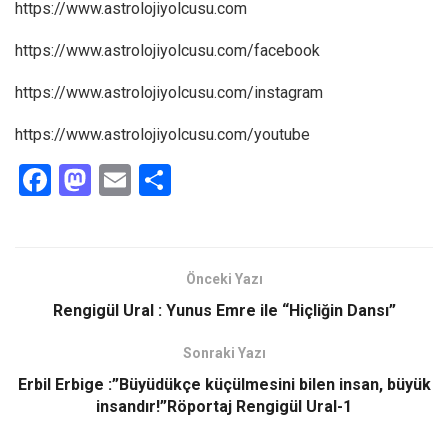
https://www.astrolojiyolcusu.com
https://www.astrolojiyolcusu.com/facebook
https://www.astrolojiyolcusu.com/instagram
https://www.astrolojiyolcusu.com/youtube
F
M
E
S
a
a
m
h
ce
st
ail
ar
b
o
e
Önceki Yazı
o
d
Rengigül Ural : Yunus Emre ile “Hiçliğin Dansı”
o
o
Sonraki Yazı
k
n
Erbil Erbige :”Büyüdükçe küçülmesini bilen insan, büyük
insandır!”Röportaj Rengigül Ural-1