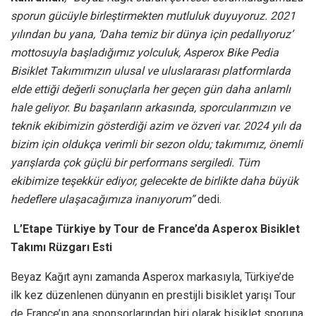
sporun gücüyle birleştirmekten mutluluk duyuyoruz. 2021
yılından bu yana, ‘Daha temiz bir dünya için pedallıyoruz’
mottosuyla başladığımız yolculuk, Asperox Bike Pedia
Bisiklet Takımımızın ulusal ve uluslararası platformlarda
elde ettiği değerli sonuçlarla her geçen gün daha anlamlı
hale geliyor. Bu başarıların arkasında, sporcularımızın ve
teknik ekibimizin gösterdiği azim ve özveri var. 2024 yılı da
bizim için oldukça verimli bir sezon oldu; takımımız, önemli
yarışlarda çok güçlü bir performans sergiledi. Tüm
ekibimize teşekkür ediyor, gelecekte de birlikte daha büyük
hedeflere ulaşacağımıza inanıyorum”
dedi.
L’Etape Türkiye by Tour de France’da Asperox Bisiklet
Takımı Rüzgarı Esti
Beyaz Kağıt aynı zamanda Asperox markasıyla, Türkiye’de
ilk kez düzenlenen dünyanın en prestijli bisiklet yarışı Tour
de France’ın ana sponsorlarından biri olarak bisiklet sporuna