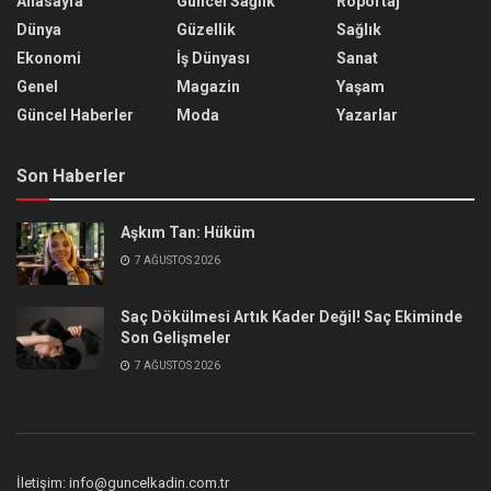
Anasayfa
Güncel Sağlık
Röportaj
Dünya
Güzellik
Sağlık
Ekonomi
İş Dünyası
Sanat
Genel
Magazin
Yaşam
Güncel Haberler
Moda
Yazarlar
Son Haberler
Aşkım Tan: Hüküm
7 AĞUSTOS 2026
Saç Dökülmesi Artık Kader Değil! Saç Ekiminde
Son Gelişmeler
7 AĞUSTOS 2026
İletişim: info@guncelkadin.com.tr