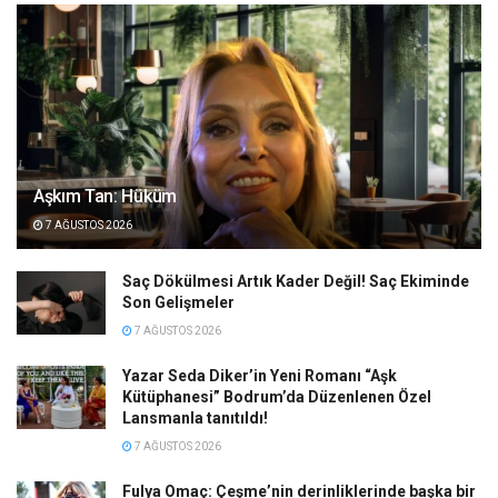
Aşkım Tan: Hüküm
7 AĞUSTOS 2026
Saç Dökülmesi Artık Kader Değil! Saç Ekiminde
Son Gelişmeler
7 AĞUSTOS 2026
Yazar Seda Diker’in Yeni Romanı “Aşk
Kütüphanesi” Bodrum’da Düzenlenen Özel
Lansmanla tanıtıldı!
7 AĞUSTOS 2026
Fulya Omaç: Çeşme’nin derinliklerinde başka bir