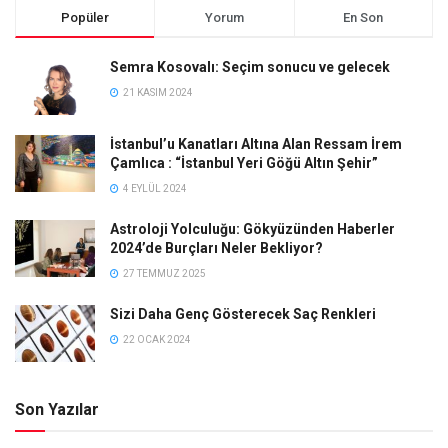
Popüler
Yorum
En Son
Semra Kosovalı: Seçim sonucu ve gelecek
21 KASIM 2024
İstanbul’u Kanatları Altına Alan Ressam İrem
Çamlıca : “İstanbul Yeri Göğü Altın Şehir”
4 EYLÜL 2024
Astroloji Yolculuğu: Gökyüzünden Haberler
2024’de Burçları Neler Bekliyor?
27 TEMMUZ 2025
Sizi Daha Genç Gösterecek Saç Renkleri
22 OCAK 2024
Son Yazılar