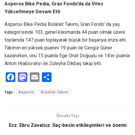
Asperox Bike Pedia, Gran Fondo’da da Vites
Yükseltmeye Devam Etti
Asperox Bike Pedia Bisiklet Takımı, Gran Fondo’ da yaş
kategorisinde 103, genel klasmanda 44 puan olmak üzere
toplamda 147 puan toplayarak büyük bir başarıya imza attı.
Takımın en yüksek puanını 19 puan ile Cengiz Güner
kazanırken, onu 15 puanla Ege Onat Doğuşlu ve 14’er puanla
Anton Hrabovskyi ile Züleyha Dikbaş takip etti.
F
M
E
S
a
a
m
h
Tags:
Asperox
Bisiklet Takım
ce
st
ail
ar
b
o
e
o
d
Önceki Yazı
o
o
Ecz. Ebru Zavalsız: İlaç-besin etkileşimleri ve önemi
k
n