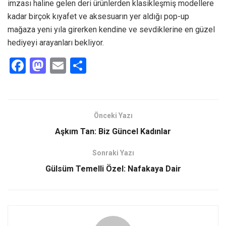
imzası haline gelen deri ürünlerden klasikleşmiş modellere
kadar birçok kıyafet ve aksesuarın yer aldığı pop-up
mağaza yeni yıla girerken kendine ve sevdiklerine en güzel
hediyeyi arayanları bekliyor.
F
M
E
S
a
a
m
h
ce
st
ail
ar
b
o
e
Önceki Yazı
o
d
Aşkım Tan: Biz Güncel Kadınlar
o
o
Sonraki Yazı
k
n
Gülsüm Temelli Özel: Nafakaya Dair