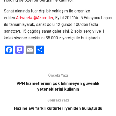
Holding de özel bir Sergisi ile katılıyor.
Sanat alanında fuar dışı bir yaklaşım ile organize
edilen
Artweeks@Akaretler
; Eylül 2021’de 5.Edisyonu başarı
ile tamamlayarak, sanat dolu 12 günde 100’den fazla
sanatçıyı, 15 çağdaş sanat galerisini, 2 solo sergiyi ve 1
koleksiyoner seçkisini 55.000 ziyaretçi ile buluşturdu.
F
M
E
S
a
a
m
h
ce
st
ail
ar
b
o
e
Önceki Yazı
o
d
VPN hizmetlerinin çok bilinmeyen güvenlik
o
o
yeteneklerini kullanın
k
n
Sonraki Yazı
Hazine avı farklı kültürleri yeniden buluşturdu