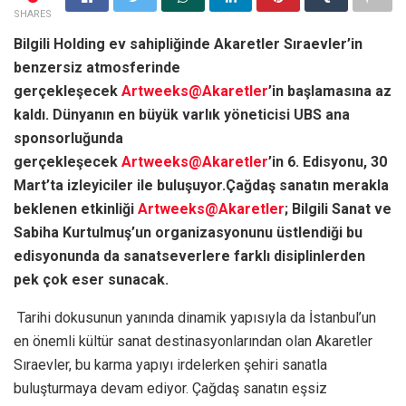
SHARES
Bilgili Holding ev sahipliğinde Akaretler Sıraevler’in
benzersiz atmosferinde
gerçekleşecek
Artweeks@Akaretler
’in başlamasına az
kaldı. Dünyanın en büyük varlık yöneticisi UBS ana
sponsorluğunda
gerçekleşecek
Artweeks@Akaretler
’in 6. Edisyonu, 30
Mart’ta izleyiciler ile buluşuyor.Çağdaş sanatın merakla
beklenen etkinliği
Artweeks@Akaretler
; Bilgili Sanat ve
Sabiha Kurtulmuş’un organizasyonunu üstlendiği bu
edisyonunda da sanatseverlere farklı disiplinlerden
pek çok eser sunacak.
Tarihi dokusunun yanında dinamik yapısıyla da İstanbul’un
en önemli kültür sanat destinasyonlarından olan Akaretler
Sıraevler, bu karma yapıyı irdelerken şehiri sanatla
buluşturmaya devam ediyor. Çağdaş sanatın eşsiz