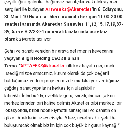
çeşitliliğini, galeriler, bağımsız sanatçılar ve koleksiyoner
sergileri ile kutlayan
Artweeks@Akaretler
’in 6. Edisyonu,
30 Mart-10 Nisan tarihleri arasında her gün 11.00-20.00
saatleri arasında Akaretler Sıraevler 11,12,15,17,19,37-
39, 55 ve B
2/2-3-4 numaralı binalarında ücretsiz
olarak
ziyarete açılıyor.
Şehri ve sanatı yeniden bir araya getirmenin heyecanını
yaşayan
Bilgili Holding CEO’su Sinan
Temo:
“
ARTWEEKS@akaretler
’i ilk kez hayata geçirmek
istediğimizde amacımız, kurum olarak da çok değerli
bulduğumuz ve tüm projelerimizde mutlaka yer verdiğimiz
çağdaş sanat yapıtlarını herkes için ulaşılabilir
kılmaktı. İstanbul’da, özellikle genç sanatçılar için çekim
merkezlerinden biri haline gelmiş Akaretler gibi merkezi bir
lokasyonda, birbirinden kıymetli sanatçıları ve sanatın en
güzel örneklerini izleyicisiyle, 6.kez, ücretsiz bir şekilde
buluşturacak olmak bizim için çok büyük bir gurur kaynağı.”