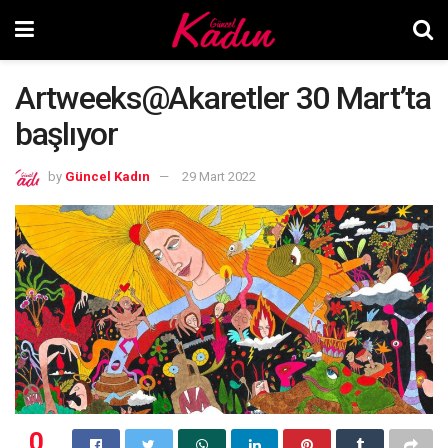
Artweeks@Akaretler 30 Mart’ta
başlıyor
by
Güncel Kadın
29 Mart 2022
0