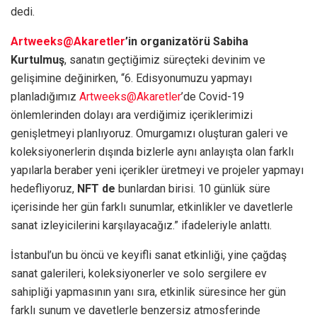
dedi.
Artweeks@Akaretler
’in organizatörü Sabiha
Kurtulmuş
, sanatın geçtiğimiz süreçteki devinim ve
gelişimine değinirken, “6. Edisyonumuzu yapmayı
planladığımız
Artweeks@Akaretler
’de Covid-19
önlemlerinden dolayı ara verdiğimiz içeriklerimizi
genişletmeyi planlıyoruz. Omurgamızı oluşturan galeri ve
koleksiyonerlerin dışında bizlerle aynı anlayışta olan farklı
yapılarla beraber yeni içerikler üretmeyi ve projeler yapmayı
hedefliyoruz,
NFT de
bunlardan birisi. 10 günlük süre
içerisinde her gün farklı sunumlar, etkinlikler ve davetlerle
sanat izleyicilerini karşılayacağız.” ifadeleriyle anlattı.
İstanbul’un bu öncü ve keyifli sanat etkinliği, yine çağdaş
sanat galerileri, koleksiyonerler ve solo sergilere ev
sahipliği yapmasının yanı sıra, etkinlik süresince her gün
farklı sunum ve davetlerle benzersiz atmosferinde