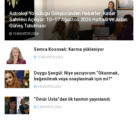
Astroloji Yolculuğu Gökyüzünden Haberler: Kader
Sahnesi Açılıyor: 10–17 Ağustos 2026 Haftası ve Aslan
Güneş Tutulması
10 AĞUSTOS 2026
Semra Kosovalı: Karma yükleniyor
10 AĞUSTOS 2026
Duygu Şengül: Niye yazıyorum “Okunmak,
beğenilmek veya onaylanmak için mi?”
9 AĞUSTOS 2026
“Ömür Usta”dan ilk tanıtım yayınlandı
9 AĞUSTOS 2026