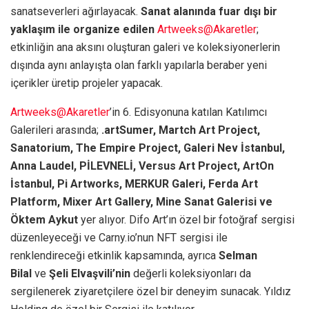
sanatseverleri ağırlayacak.
Sanat alanında fuar dışı bir
yaklaşım ile organize edilen
Artweeks@Akaretler
;
etkinliğin ana aksını oluşturan galeri ve koleksiyonerlerin
dışında aynı anlayışta olan farklı yapılarla beraber yeni
içerikler üretip projeler yapacak.
Artweeks@Akaretler
’in 6. Edisyonuna katılan Katılımcı
Galerileri arasında;
.artSumer, Martch Art Project,
Sanatorium, The Empire Project, Galeri Nev İstanbul,
Anna Laudel, PİLEVNELİ, Versus Art Project, ArtOn
İstanbul, Pi Artworks, MERKUR Galeri, Ferda Art
Platform, Mixer Art Gallery, Mine Sanat Galerisi ve
Öktem Aykut
yer alıyor. Difo Art’ın özel bir fotoğraf sergisi
düzenleyeceği ve Carny.io’nun NFT sergisi ile
renklendireceği etkinlik kapsamında, ayrıca
Selman
Bilal
ve
Şeli Elvaşvili’nin
değerli koleksiyonları da
sergilenerek ziyaretçilere özel bir deneyim sunacak. Yıldız