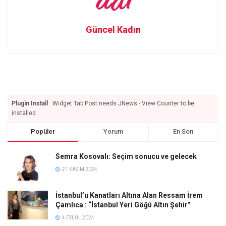
Güncel Kadın
Plugin Install
: Widget Tab Post needs JNews - View Counter to be
installed
Popüler
Yorum
En Son
Semra Kosovalı: Seçim sonucu ve gelecek
21 KASIM 2024
İstanbul’u Kanatları Altına Alan Ressam İrem
Çamlıca : “İstanbul Yeri Göğü Altın Şehir”
4 EYLÜL 2024