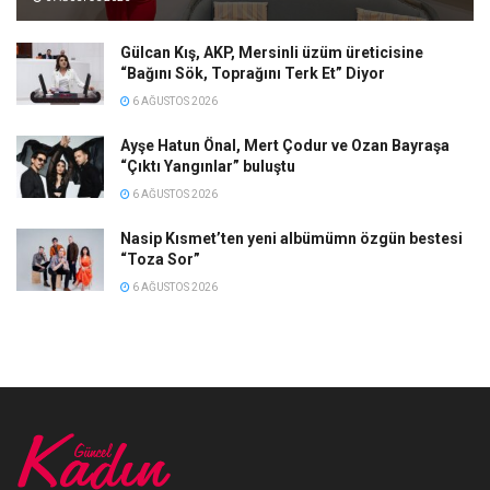
Gülcan Kış, AKP, Mersinli üzüm üreticisine
“Bağını Sök, Toprağını Terk Et” Diyor
6 AĞUSTOS 2026
Ayşe Hatun Önal, Mert Çodur ve Ozan Bayraşa
“Çıktı Yangınlar” buluştu
6 AĞUSTOS 2026
Nasip Kısmet’ten yeni albümümn özgün bestesi
“Toza Sor”
6 AĞUSTOS 2026