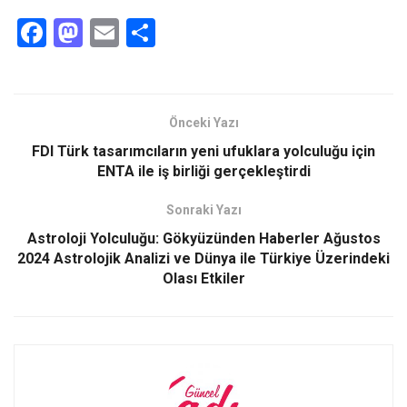
F
M
E
S
a
a
m
h
ce
st
ail
ar
b
o
e
Önceki Yazı
o
d
FDI Türk tasarımcıların yeni ufuklara yolculuğu için
o
o
ENTA ile iş birliği gerçekleştirdi
k
n
Sonraki Yazı
Astroloji Yolculuğu: Gökyüzünden Haberler Ağustos
2024 Astrolojik Analizi ve Dünya ile Türkiye Üzerindeki
Olası Etkiler