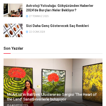
Astroloji Yolculuğu: Gökyüzünden Haberler
2024’de Burçları Neler Bekliyor?
27 TEMMUZ 2025
Sizi Daha Genç Gösterecek Saç Renkleri
22 OCAK 2024
Son Yazılar
McArt.ist’in Bali’deki Uluslararası Sergisi ‘The Heart of
the Land’ Sanatseverlerle buluşuyor
6 AĞUSTOS 2026