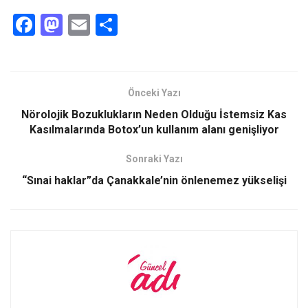
F
M
E
S
a
a
m
h
ce
st
ail
ar
b
o
e
Önceki Yazı
o
d
Nörolojik Bozuklukların Neden Olduğu İstemsiz Kas
o
o
Kasılmalarında Botox’un kullanım alanı genişliyor
k
n
Sonraki Yazı
“Sınai haklar”da Çanakkale’nin önlenemez yükselişi