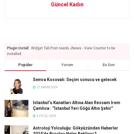
Güncel Kadın
Plugin Install
: Widget Tab Post needs JNews - View Counter to be
installed
Popüler
Yorum
En Son
Semra Kosovalı: Seçim sonucu ve gelecek
21 KASIM 2024
İstanbul’u Kanatları Altına Alan Ressam İrem
Çamlıca : “İstanbul Yeri Göğü Altın Şehir”
4 EYLÜL 2024
Astroloji Yolculuğu: Gökyüzünden Haberler
2024’de Burçları Neler Bekliyor?