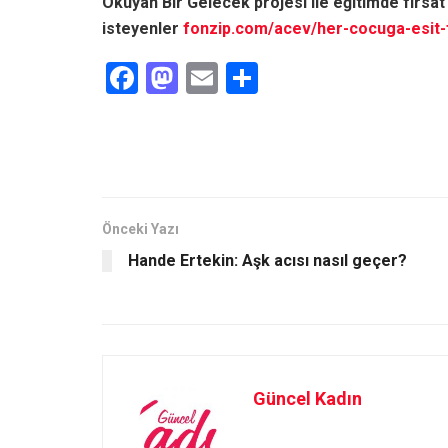
Okuyan Bir Gelecek projesi ile eğitimde fırsat
isteyenler
fonzip.com/acev/her-cocuga-esit-f
F
M
E
S
a
a
m
h
ce
st
ail
ar
b
o
e
o
d
o
o
Önceki Yazı
Hande Ertekin: Aşk acısı nasıl geçer?
k
n
Güncel Kadın