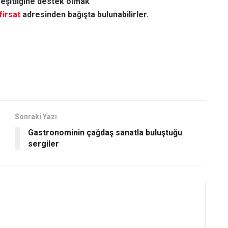
 eşitliğine destek olmak
irsat
adresinden bağışta bulunabilirler.
Sonraki Yazı
Gastronominin çağdaş sanatla buluştuğu
sergiler