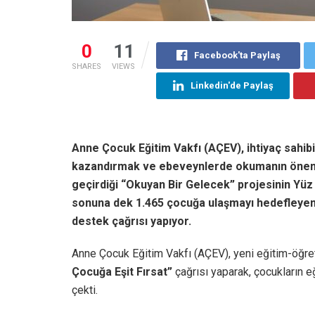
0
11
Facebook'ta Paylaş
SHARES
VIEWS
Linkedin'de Paylaş
Anne Çocuk Eğitim Vakfı (AÇEV), ihtiyaç sahibi
kazandırmak ve ebeveynlerde okumanın önemi
geçirdiği “Okuyan Bir Gelecek” projesinin Yü
sonuna dek 1.465 çocuğa ulaşmayı hedefleyen 
destek çağrısı yapıyor.
Anne Çocuk Eğitim Vakfı (AÇEV), yeni eğitim-öğre
Çocuğa Eşit Fırsat”
çağrısı yaparak, çocukların e
çekti.