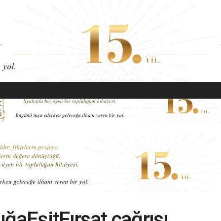
EKONOMI
MODA
GÜZELLIK
SAĞLIK
YAŞAM
SANAT
aEşitFırsat çağrısı