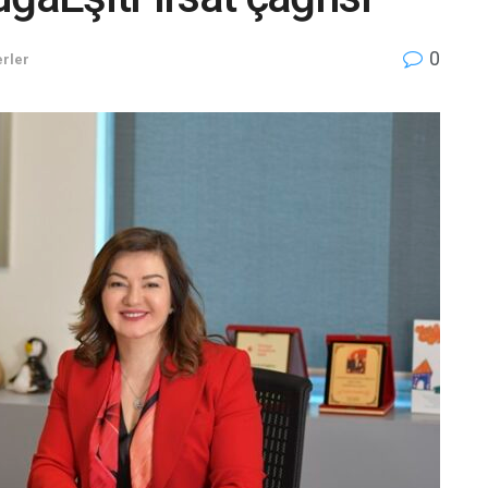
0
rler