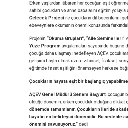
Erken yaşlardan itibaren her çocuğun eşit öğrenme 
sahibi çocukları ve anne babalarını eğitim yoluyla 
Gelecek Projesi
ile çocukların dil becerilerini g
ebeveynlere okumanın önemi konusunda farkındalı
Projenin
“Okuma Grupları”
,
“Aile Seminerleri”
Yüze Program
uygulamaları sayesinde bugüne de
çocuğa daha ulaşmayı hedefleyen AÇEV, çocuklara 
gelişimi başta olmak üzere zihinsel, fiziksel, sos
eğitimde fırsat eşitliğini önemseyen herkese bağış
Çocukların hayata eşit bir başlangıç yapabilm
AÇEV Genel Müdürü Senem Başyurt
, çocuğun bi
olduğu dönemin, erken çocukluk olduğuna dikkat 
dönemde tamamlanır. Çocukların ileride akademik
hayatın en belirleyici dönemidir. Bu nedenle 
önemini savunuyoruz.”
dedi.