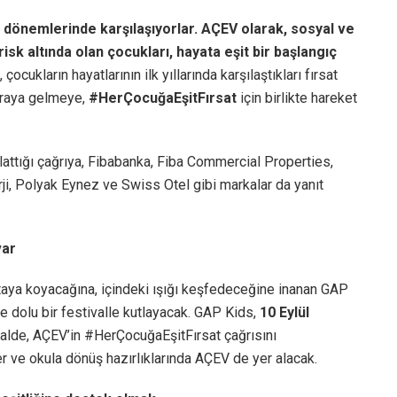
en dönemlerinde karşılaşıyorlar. AÇEV olarak, sosyal ve
isk altında olan çocukları, hayata eşit bir başlangıç
çocukların hayatlarının ilk yıllarında karşılaştıkları fırsat
 araya gelmeye,
#HerÇocuğaEşitFırsat
için birlikte hareket
ttığı çağrıya, Fibabanka, Fiba Commercial Properties,
rji, Polyak Eynez ve Swiss Otel gibi markalar da yanıt
var
rtaya koyacağına, içindeki ışığı keşfedeceğine inanan GAP
le dolu bir festivalle kutlayacak. GAP Kids,
10 Eylül
lde, AÇEV’in #HerÇocuğaEşitFırsat çağrısını
r ve okula dönüş hazırlıklarında AÇEV de yer alacak.