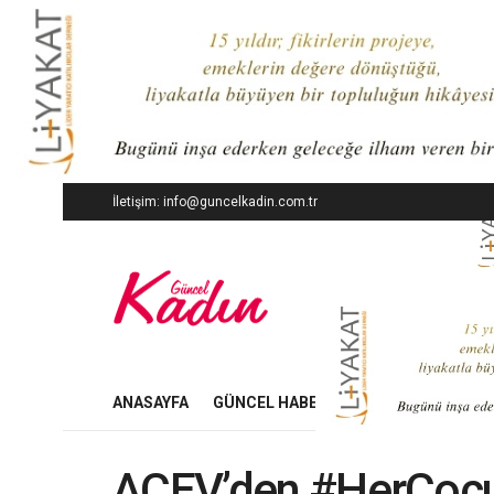
İletişim: info@guncelkadin.com.tr
ANASAYFA
GÜNCEL HABERLER
İŞ DÜNYASI
AÇEV’den #HerÇocuğ