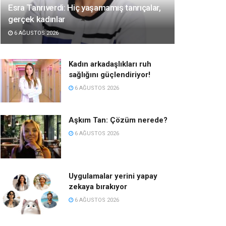
Esra Tanrıverdi: Hiç yaşamamış tanrıçalar,
gerçek kadınlar
6 AĞUSTOS 2026
Kadın arkadaşlıkları ruh
sağlığını güçlendiriyor!
6 AĞUSTOS 2026
Aşkım Tan: Çözüm nerede?
6 AĞUSTOS 2026
Uygulamalar yerini yapay
zekaya bırakıyor
6 AĞUSTOS 2026