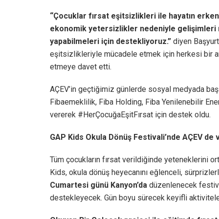
“Çocuklar fırsat eşitsizlikleri ile hayatın erk
ekonomik yetersizlikler nedeniyle gelişimleri r
yapabilmeleri için destekliyoruz.”
diyen Başyurt, 
eşitsizlikleriyle mücadele etmek için herkesi bir
etmeye davet etti.
AÇEV’in geçtiğimiz günlerde sosyal medyada başla
Fibaemeklilik, Fiba Holding, Fiba Yenilenebilir Ene
vererek #HerÇocuğaEşitFırsat için destek oldu.
GAP Kids Okula Dönüş Festivali’nde AÇEV de 
Tüm çocukların fırsat verildiğinde yeteneklerini o
Kids, okula dönüş heyecanını eğlenceli, sürprizler
Cumartesi günü Kanyon’da
düzenlenecek festiva
destekleyecek. Gün boyu sürecek keyifli aktivitele