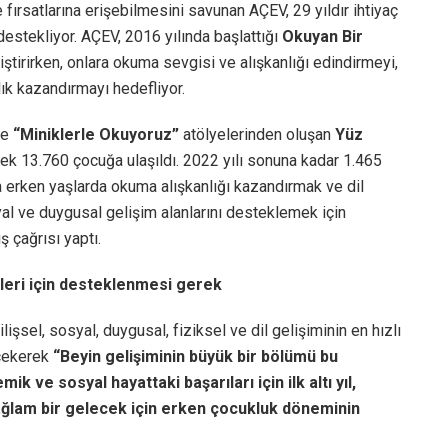
fırsatlarına erişebilmesini savunan AÇEV, 29 yıldır ihtiyaç
destekliyor. AÇEV, 2016 yılında başlattığı
Okuyan Bir
eliştirirken, onlara okuma sevgisi ve alışkanlığı edindirmeyi,
k kazandırmayı hedefliyor.
ve
“Miniklerle Okuyoruz”
atölyelerinden oluşan
Yüz
k 13.760 çocuğa ulaşıldı. 2022 yılı sonuna kadar 1.465
erken yaşlarda okuma alışkanlığı kazandırmak ve dil
yal ve duygusal gelişim alanlarını desteklemek için
 çağrısı yaptı.
eleri için desteklenmesi gerek
lişsel, sosyal, duygusal, fiziksel ve dil gelişiminin en hızlı
çekerek
“Beyin gelişiminin büyük bir bölümü bu
 ve sosyal hayattaki başarıları için ilk altı yıl,
sağlam bir gelecek için erken çocukluk döneminin