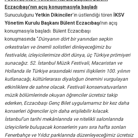
Eczacıbaşı’nın açış konuşmasıyla başladı
Sunuculuğunu
Yetkin Dikinciler
’in üstlendiği tören
İKSV
Yönetim Kurulu Başkanı Bülent Eczacıbaşı
’nın açış
konuşmasıyla başladı. Bülent Eczacıbaşı
konuşmasında “
Dünyanın dört bir yanından seçkin
orkestraları ve önemli solistleri dinleyeceğimiz bu
festivalde, izleyicilerimize dört dünya, üç Türkiye prömiyeri
sunacağız. 52. İstanbul Müzik Festivali, Macaristan ve
Hollanda ile Türkiye arasındaki resmi ilişkilerin 100. yılının
kutlanacağı, kültürlerarası diyaloğun önemini vurgulayan
etkinliklere de sahne olacak. Festivali konservatuvarların
müzik bölümlerinde okuyan öğrenciler ücretsiz takip
ederken, Eczacıbaşı Genç Bilet uygulamamız bir kez daha
konserleri öğrenciler için daha erişilebilir kılacak.
İstanbul’un tarihi mekânlarında ve nitelikli salonlarında
izleyicilerle buluşacak konserlerin yanı sıra hafta sonları
Fenerbahçe ve Yıldız parklarında düzenleyeceğimiz ücretsiz