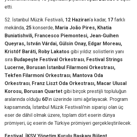
etti.
52. İstanbul Müzik Festivali,
12 Haziran
’a kadar,
17
farklı
mekânda,
25
konserde,
Maria João Pires, Khatia
Buniatishvili, Francesco Piemontesi, Jean-Guihen
Queyras, István Várdai, Gülsin Onay, Edgar Moreau,
Kristóf Baráti, Roby Lakatos
gibi yıldız solistlerin yanı
sıra
Budapeşte Festival Orkestrası
,
Festival Strings
Lucerne, Borusan İstanbul Filarmoni Orkestrası,
Tekfen Filarmoni Orkestrası
,
Mantova Oda
Orkestrası
,
Franz Liszt Oda Orkestrası, Macar Ulusal
Korosu, Borusan Quartet
gibi birçok prestijli topluluğun
aralarında olduğu
60
’ın üzerinde ismi ağırlayacak. Program
kapsamında, İstanbul Müzik Festivali’nin siparişi olan üç
eser de dâhil olmak üzere, toplam dört eserin dünya
prömiyeri, üç eserin de Türkiye prömiyeri gerçekleştirilecek.
Festival, İKSV Yönetim Kurulu Başkanı Bülent