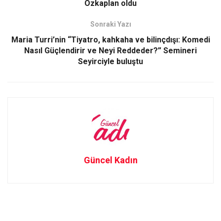
Özkaplan oldu
k
n
Sonraki Yazı
Maria Turri’nin “Tiyatro, kahkaha ve bilinçdışı: Komedi
Nasıl Güçlendirir ve Neyi Reddeder?” Semineri
Seyirciyle buluştu
Güncel Kadın