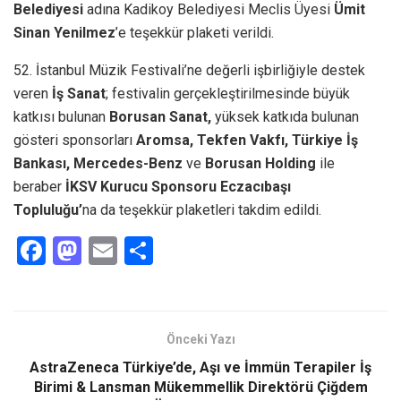
Belediyesi
adına
Kadikoy Belediyesi Meclis Üyesi
Ümit
Sinan Yenilmez
’e teşekkür plaketi verildi.
52. İstanbul Müzik Festivali’ne değerli işbirliğiyle destek
veren
İş
Sanat
; festivalin gerçekleştirilmesinde büyük
katkısı bulunan
Borusan Sanat,
yüksek katkıda bulunan
gösteri sponsorları
Aromsa,
Tekfen Vakfı, Türkiye İş
Bankası, Mercedes-Benz
ve
Borusan Holding
ile
beraber
İKSV Kurucu Sponsoru Eczacıbaşı
Topluluğu’
na
da teşekkür plaketleri takdim edildi.
F
M
E
S
a
a
m
h
ce
st
ail
ar
b
o
e
Önceki Yazı
o
d
AstraZeneca Türkiye’de, Aşı ve İmmün Terapiler İş
o
o
Birimi & Lansman Mükemmellik Direktörü Çiğdem