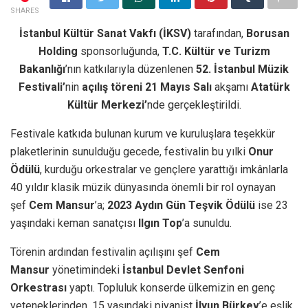
SHARES
İstanbul Kültür Sanat Vakfı (İKSV)
tarafından,
Borusan
Holding
sponsorluğunda,
T.C. Kültür ve Turizm
Bakanlığı
’nın katkılarıyla düzenlenen
52.
İstanbul Müzik
Festivali’
nin
açılış töreni 21 Mayıs Salı
akşamı
Atatürk
Kültür Merkezi’
nde
gerçekleştirildi.
Festivale katkıda bulunan kurum ve kuruluşlara teşekkür
plaketlerinin sunulduğu gecede, festivalin bu yılki
Onur
Ödülü
, kurduğu orkestralar ve gençlere yarattığı imkânlarla
40 yıldır klasik müzik dünyasında önemli bir rol oynayan
şef
Cem Mansur
’a;
2023
Aydın Gün Teşvik Ödülü
ise 23
yaşındaki keman sanatçısı
Ilgın Top
’a sunuldu.
Törenin ardından festivalin açılışını şef
Cem
Mansur
yönetimindeki
İstanbul Devlet Senfoni
Orkestrası
yaptı. Topluluk konserde ülkemizin en genç
yeteneklerinden, 15 yaşındaki piyanist
İlyun Bürkev
’e
eşlik