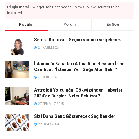
Plugin Install
: Widget Tab Post needs JNews - View Counter to be
installed
Popüler
Yorum
En Son
Semra Kosovalı: Seçim sonucu ve gelecek
21 KASIM 2024
İstanbul’u Kanatları Altına Alan Ressam İrem
Çamlıca : “İstanbul Yeri Göğü Altın Şehir”
4 EYLÜL 2024
Astroloji Yolculuğu: Gökyüzünden Haberler
2024’de Burçları Neler Bekliyor?
27 TEMMUZ 2025
Sizi Daha Genç Gösterecek Saç Renkleri
22 OCAK 2024