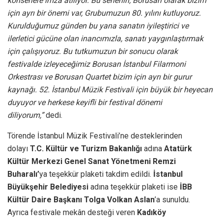
konserlere imza atılıyor. Bu senenin, Borusan olarak bizim
için ayrı bir önemi var, Grubumuzun 80. yılını kutluyoruz.
Kurulduğumuz günden bu yana sanatın iyileştirici ve
ilerletici gücüne olan inancımızla, sanatı yaygınlaştırmak
için çalışıyoruz. Bu tutkumuzun bir sonucu olarak
festivalde izleyeceğimiz Borusan İstanbul Filarmoni
Orkestrası ve Borusan Quartet bizim için ayrı bir gurur
kaynağı. 52. İstanbul Müzik Festivali için büyük bir heyecan
duyuyor ve herkese keyifli bir festival dönemi
diliyorum,”
dedi.
Törende İstanbul Müzik Festivali’ne desteklerinden
dolayı
T.C. Kültür ve Turizm Bakanlığı
adına
Atatürk
Kültür Merkezi Genel Sanat Yönetmeni Remzi
Buharalı’
ya teşekkür plaketi takdim edildi.
İstanbul
Büyükşehir Belediyesi
adına teşekkür plaketi ise
İBB
Kültür Daire Başkanı Tolga Volkan Aslan
’a
sunuldu.
Ayrıca festivale mekân desteği veren
Kadıköy