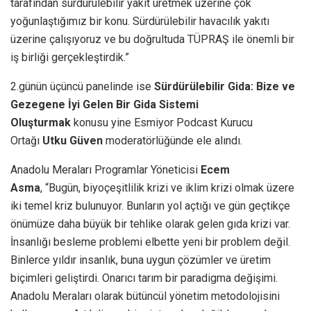
tarafından sürdürülebilir yakıt üretmek üzerine çok
yoğunlaştığımız bir konu. Sürdürülebilir havacılık yakıtı
üzerine çalışıyoruz ve bu doğrultuda TÜPRAŞ ile önemli bir
iş birliği gerçekleştirdik.”
2.günün üçüncü panelinde ise
Sürdürülebilir Gida: Bize ve
Gezegene İyi Gelen Bir Gida Sistemi
Oluşturmak
konusu
yine
Esmiyor Podcast Kurucu
Ortağı
Utku Güven
moderatörlüğünde ele alındı.
Anadolu Meraları Programlar Yöneticisi
Ecem
Asma
, “Bugün, biyoçeşitlilik krizi ve iklim krizi olmak üzere
iki temel kriz bulunuyor. Bunların yol açtığı ve gün geçtikçe
önümüze daha büyük bir tehlike olarak gelen gıda krizi var.
İnsanlığı besleme problemi elbette yeni bir problem değil.
Binlerce yıldır insanlık, buna uygun çözümler ve üretim
biçimleri geliştirdi. Onarıcı tarım bir paradigma değişimi.
Anadolu Meraları olarak bütüncül yönetim metodolojisini