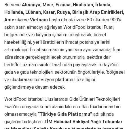
Bu sene
Almanya, Mısır, Fransa, Hindistan, İrlanda,
Hollanda, Lübnan, Katar, Rusya, Birleşik Arap Emirlikleri,
Amerika
ve
Vietnam
başta olmak üzere 80 ülkeden 900’ü
aşkın satın almacıyı ağırlayan WorldFood İstanbul Fuarı,
bölgesinde ve dünyada iş hacmi oluşturarak, ticaret
hareketliliğini, yerli üreticilerin ihracat potansiyellerini
artırmak için fırsat sunmasının yanı sıra aynı zamanda, fuar
süresince gerçekleştirilecek oturumlarla, sektöre dair
hedefler, uzman isimler tarafından paylaşılarak Türkiye’nin
gıda ve gıda teknolojileri sektörünün öngörüleriyle, ‘bölgesel
ve uluslararası bir vizyon platformu’ özelliğini
güçlendirmeye devam edecek.
WorldFood İstanbul Uluslararası Gıda Ürünleri Teknolojileri
Fuarı’nın dünyada kendi alanındaki en etkin fuarlarından biri
olması amacıyla
“Türkiye Gıda Platformu”
adı altında
güçlerini birleştiren
TİM Hububat Bakliyat Yağlı Tohumlar