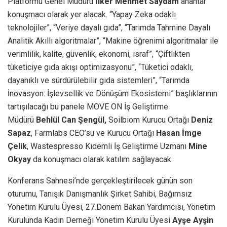
Platformu Genel Müdürü
İlker Mehmet Saydam
anahtar
konuşmacı olarak yer alacak. “Yapay Zeka odaklı
teknolojiler”, “Veriye dayalı gıda”, “Tarımda Tahmine Dayalı
Analitik Akıllı algoritmalar”, “Makine öğrenimi algoritmalar ile
verimlilik, kalite, güvenlik, ekonomi, israf”, “Çiftlikten
tüketiciye gıda akışı optimizasyonu”, “Tüketici odaklı,
dayanıklı ve sürdürülebilir gıda sistemleri”, “Tarımda
İnovasyon: İşlevsellik ve Dönüşüm Ekosistemi” başlıklarının
tartışılacağı bu panele MOVE ON İş Geliştirme
Müdürü
Behlül Can Şengül,
Soilbiom Kurucu Ortağı
Deniz
Sapaz
, Farmlabs CEO’su ve Kurucu Ortağı
Hasan İmge
Çelik
, Wastespresso Kıdemli İş Geliştirme Uzmanı
Mine
Okyay
da konuşmacı olarak katılım sağlayacak.
Konferans Sahnesi’nde gerçekleştirilecek günün son
oturumu,
Tanışık Danışmanlık Şirket Sahibi, Bağımsız
Yönetim Kurulu Üyesi, 27.Dönem Bakan Yardımcısı, Yönetim
Kurulunda Kadın Derneği Yönetim Kurulu Üyesi
Ayşe Ayşin