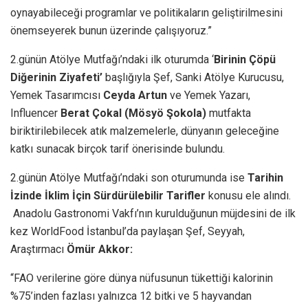
oynayabileceği programlar ve politikaların geliştirilmesini
önemseyerek bunun üzerinde çalışıyoruz.”
2.günün Atölye Mutfağı’ndaki ilk oturumda ‘
Birinin Çöpü
Diğerinin Ziyafeti’
başlığıyla Şef, Sanki Atölye Kurucusu,
Yemek Tasarımcısı
Ceyda Artun
ve Yemek Yazarı,
Influencer
Berat Çokal (Mösyö Şokola)
mutfakta
biriktirilebilecek atık malzemelerle, dünyanın geleceğine
katkı sunacak birçok tarif önerisinde bulundu.
2.günün Atölye Mutfağı’ndaki son oturumunda ise
Tarihin
İzinde İklim İçin Sürdürülebilir Tarifler
konusu ele alındı.
Anadolu Gastronomi Vakfı’nın kurulduğunun müjdesini de ilk
kez WorldFood İstanbul’da paylaşan
Şef, Seyyah,
Araştırmacı
Ömür Akkor:
“FAO verilerine göre dünya nüfusunun tükettiği kalorinin
%75’inden fazlası yalnızca 12 bitki ve 5 hayvandan