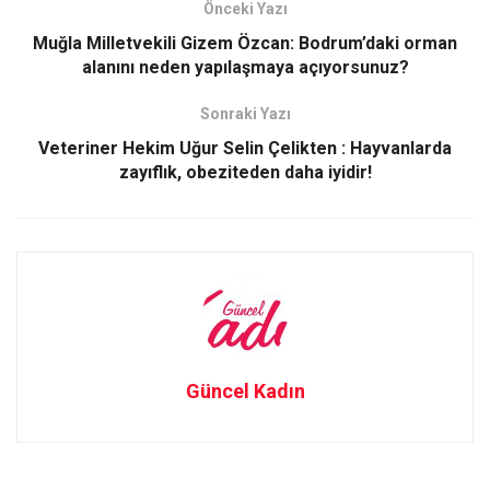
o
d
Önceki Yazı
o
o
Muğla Milletvekili Gizem Özcan: Bodrum’daki orman
alanını neden yapılaşmaya açıyorsunuz?
k
n
Sonraki Yazı
Veteriner Hekim Uğur Selin Çelikten : Hayvanlarda
zayıflık, obeziteden daha iyidir!
Güncel Kadın