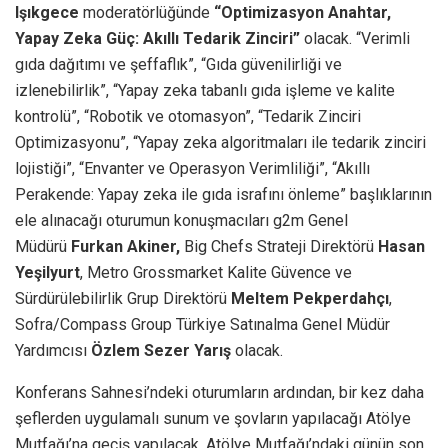
Işıkgece
moderatörlüğünde
“Optimizasyon Anahtar,
Yapay Zeka Güç: Akıllı Tedarik Zinciri”
olacak. “Verimli
gıda dağıtımı ve şeffaflık”, “Gıda güvenilirliği ve
izlenebilirlik”, “Yapay zeka tabanlı gıda işleme ve kalite
kontrolü”, “Robotik ve otomasyon”, “Tedarik Zinciri
Optimizasyonu”, “Yapay zeka algoritmaları ile tedarik zinciri
lojistiği”, “Envanter ve Operasyon Verimliliği”, “Akıllı
Perakende: Yapay zeka ile gıda israfını önleme” başlıklarının
ele alınacağı oturumun konuşmacıları g2m Genel
Müdürü
Furkan Akiner,
Big Chefs Strateji Direktörü
Hasan
Yeşilyurt
, Metro Grossmarket Kalite Güvence ve
Sürdürülebilirlik Grup Direktörü
Meltem Pekperdahçı
,
Sofra/Compass Group Türkiye Satınalma Genel Müdür
Yardımcısı
Özlem Sezer Yarış
olacak.
Konferans Sahnesi’ndeki oturumların ardından, bir kez daha
şeflerden uygulamalı sunum ve şovların yapılacağı Atölye
Mutfağı’na geçiş yapılacak. Atölye Mutfağı’ndaki günün son