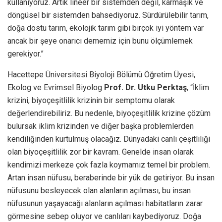
kullanıyoruz. Artık lineer bir sistemden değil, karmaşık ve
döngüsel bir sistemden bahsediyoruz. Sürdürülebilir tarım,
doğa dostu tarım, ekolojik tarım gibi birçok iyi yöntem var
ancak bir şeye onarıcı dememiz için bunu ölçümlemek
gerekiyor.”
Hacettepe Üniversitesi Biyoloji Bölümü Öğretim Üyesi,
Ekolog ve Evrimsel Biyolog
Prof. Dr. Utku Perktaş
, “İklim
krizini, biyoçeşitlilik krizinin bir semptomu olarak
değerlendirebiliriz. Bu nedenle, biyoçeşitlilik krizine çözüm
bulursak iklim krizinden ve diğer başka problemlerden
kendiliğinden kurtulmuş olacağız. Dünyadaki canlı çeşitliliği
olan biyoçeşitlilik zor bir kavram. Genelde insan olarak
kendimizi merkeze çok fazla koymamız temel bir problem.
Artan insan nüfusu, beraberinde bir yük de getiriyor. Bu insan
nüfusunu besleyecek olan alanların açılması, bu insan
nüfusunun yaşayacağı alanların açılması habitatların zarar
görmesine sebep oluyor ve canlıları kaybediyoruz. Doğa