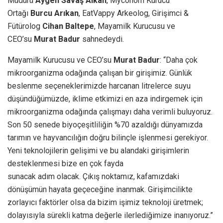
Müdürü
Aygen Savaş Alkan
, Myconom Kurucu
Ortağı
Burcu Arıkan
,
EatVappy Arkeolog, Girişimci &
Fütürolog
Cihan Baltepe
, Mayamilk Kurucusu ve
CEO’su
Murat Badur
sahnedeydi.
Mayamilk Kurucusu ve CEO’su
Murat Badur
: “Daha çok
mikroorganizma odağında çalışan bir girişimiz. Günlük
beslenme seçeneklerimizde harcanan litrelerce suyu
düşündüğümüzde, iklime etkimizi en aza indirgemek için
mikroorganizma odağında çalışmayı daha verimli buluyoruz.
Son 50 senede biyoçeşitliliğin %70 azaldığı dünyamızda
tarımın ve hayvancılığın doğru bilinçle işlenmesi gerekiyor.
Yeni teknolojilerin gelişimi ve bu alandaki girişimlerin
desteklenmesi bize en çok fayda
sunacak adım olacak. Çıkış noktamız, kafamızdaki
dönüşümün hayata geçeceğine inanmak. Girişimcilikte
zorlayıcı faktörler olsa da bizim işimiz teknoloji üretmek;
dolayısıyla sürekli katma değerle ilerlediğimize inanıyoruz.”