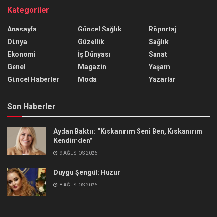
Kategoriler
Anasayfa
Güncel Sağlık
Röportaj
Dünya
Güzellik
Sağlık
Ekonomi
İş Dünyası
Sanat
Genel
Magazin
Yaşam
Güncel Haberler
Moda
Yazarlar
Son Haberler
Aydan Baktır: “Kıskanırım Seni Ben, Kıskanırım
Kendimden”
9 AĞUSTOS 2026
Duygu Şengül: Huzur
8 AĞUSTOS 2026