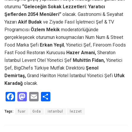
oturumu
“Geleceğin Sokak Lezzetleri: Yaratıcı
Şeflerden 2054 Menüleri”
olacak. Gastronomi & Seyahat
Yazarı
Akif Budak
ve Ziyade Fasıl İşletmeci Şef & TV
Programcısı
Özlem Mekik
moderatörlüğünde
gerçekleşecek oturumun konuşmacıları Num Num & Street
Food Marka Şefi
Erkan Yeşil
, Yönetici Şef, Fireroom Foods
Fast Food Restoran Kurucusu
Hazer Amani,
Sheraton
İstanbul Levent Otel Yönetici Şef
Muhittin Fidan,
Yönetici
Şef, BigChefs Türkiye Mutfak Direktörü
Şenol
Demirtaş,
Grand Harilton Hotel İstanbul Yönetici Şefi
Ufuk
Karadağ
olacak.
F
M
E
S
a
a
m
h
Tags:
fuar
Gıda
istanbul
lezzet
ce
st
ail
ar
b
o
e