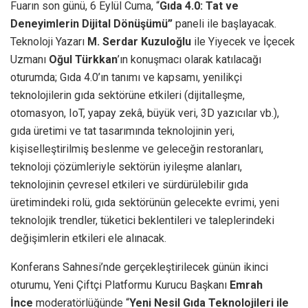
Fuarın son günü, 6 Eylül Cuma, “
Gıda 4.0: Tat ve
Deneyimlerin Dijital Dönüşümü”
paneli ile başlayacak.
Teknoloji Yazarı
M. Serdar Kuzuloğlu
ile Yiyecek ve İçecek
Uzmanı
Oğul Türkkan
’ın konuşmacı olarak katılacağı
oturumda;
Gıda 4.0’ın tanımı ve kapsamı,
yenilikçi
teknolojilerin gıda sektörüne etkileri (dijitalleşme,
otomasyon, IoT, yapay zekâ, büyük veri, 3D yazıcılar vb.),
gıda üretimi ve tat tasarımında teknolojinin yeri,
kişiselleştirilmiş beslenme ve geleceğin restoranları,
teknoloji çözümleriyle sektörün iyileşme alanları,
teknolojinin çevresel etkileri ve sürdürülebilir gıda
üretimindeki rolü, gıda sektörünün gelecekte evrimi, yeni
teknolojik trendler, tüketici beklentileri ve taleplerindeki
değişimlerin etkileri ele alınacak.
Konferans Sahnesi’nde gerçekleştirilecek günün ikinci
oturumu, Yeni Çiftçi Platformu Kurucu Başkanı
Emrah
İnce
moderatörlüğünde “
Yeni Nesil Gıda Teknolojileri ile