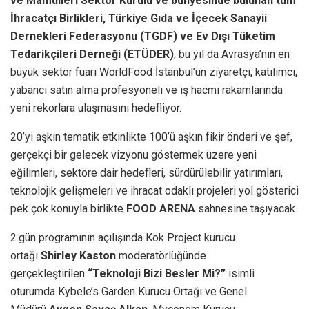
ve Mamulleri Sektör Kurulu ve bünyesinde bulunan tüm
İhracatçı Birlikleri, Türkiye Gıda ve İçecek Sanayii
Dernekleri Federasyonu (TGDF) ve Ev Dışı Tüketim
Tedarikçileri Derneği (ETÜDER)
, bu yıl da Avrasya’nın en
büyük sektör fuarı WorldFood İstanbul’un ziyaretçi, katılımcı,
yabancı satın alma profesyoneli ve iş hacmi rakamlarında
yeni rekorlara ulaşmasını hedefliyor.
20’yi aşkın tematik etkinlikte 100’ü aşkın fikir önderi ve şef,
gerçekçi bir gelecek vizyonu göstermek üzere yeni
eğilimleri, sektöre dair hedefleri, sürdürülebilir yatırımları,
teknolojik gelişmeleri ve ihracat odaklı projeleri yol gösterici
pek çok konuyla birlikte
FOOD ARENA
sahnesine taşıyacak.
2.gün programının açılışında Kök Project kurucu
ortağı
Shirley Kaston
moderatörlüğünde
gerçekleştirilen
“Teknoloji Bizi Besler Mi?”
isimli
oturumda Kybele’s Garden Kurucu Ortağı ve Genel