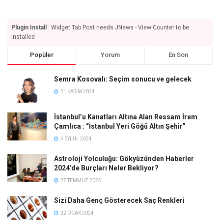
Plugin Install
: Widget Tab Post needs JNews - View Counter to be
installed
Popüler
Yorum
En Son
Semra Kosovalı: Seçim sonucu ve gelecek
21 KASIM 2024
İstanbul’u Kanatları Altına Alan Ressam İrem
Çamlıca : “İstanbul Yeri Göğü Altın Şehir”
4 EYLÜL 2024
Astroloji Yolculuğu: Gökyüzünden Haberler
2024’de Burçları Neler Bekliyor?
27 TEMMUZ 2025
Sizi Daha Genç Gösterecek Saç Renkleri
22 OCAK 2024