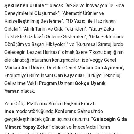
Şekillenen Ürünler”
olacak. “Ar-Ge ve İnovasyon ile Gıda
Deneyimlerini Oluşturmak”, “Alternatif Ürünler ve
Kişiselleştirilmiş Beslenme”, “3D Yazıcı ile Hazırlanan
Gıdalar”, “Akıllı Tarım ve Gıda Teknikleri”, “Yapay Zeka
Destekli Gıda İsrafı Önleme Sistemleri”, “Gıda Sektöründe
Dönüşüm ve Başarı Hikâyeleri” ve “Kurumsal Stratejilerde
Geleceğin Lezzet Haritası” olmak üzere 7 konu başlığının
ele alınacağı oturumun konuşmacıları ise Veggy Genel
Müdürü
Anıl Ünver,
Doehler
Genel Müdürü
Can Aydemir
,
Endüstriyel Bilim İnsanı
Can Kayacılar
, Türkiye Teknoloji
Geliştirme Vakfı Program Uzmanı
Gökçe Uyanık
Yaman
olacak.
Yeni Çiftçi Platformu Kurucu Başkanı
Emrah
İnce
moderatörlüğünde Konferans Sahnesi’nde
gerçekleştirilecek günün üçüncü oturumu,
“Geleceğin Gıda
Mimarı: Yapay Zeka”
olacak ve İmeceMobil Tarım