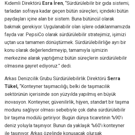
Kıdemli Direktörü
Esra İren
, “Sürdürülebilir bir gıda sistemi,
tarladan sofraya kadar geçen bütün süreçleri, içindeki bütün
paydaşları içine alan bir sistem. Buna bütüncül olarak
bakmak gerekiyor. Uygulanabilir olan işlere odaklanmamızda
fayda var. PepsiCo olarak sürdürülebilir stratejimiz, işimizi
uçtan uca tamamen dönüştürmek. Sürdürülebilirliğe ayrı bir
konu olarak değerlendirmeyip, tamamıyla işimizin
merkezine alarak yaptığımız bütün süreçlerin sürdürülebilir
olmasına gayret ediyoruz.” dedi.
Arkas Denizcilik Grubu Sürdürülebilirlik Direktörü
Serra
Tükel,
“Konteyner taşımacılığı, belki de taşımacılık
sektörünün içerisinde son yüzyılda yapılmış en büyük
inovasyon. Konteyner, güvenilirlik, hijyen, standart bir taşıma
modunu sağlıyor olması sebebiyle çok daha sürdürülebilir
bir taşıma modülü getiriyor. Bugün dünya ticaretinin %90’ı
deniz yoluyla taşınıyor. Bunun da yaklaşık %60’ı konteyner
ile taşınıyor. Arkas özelinde konuşacak olursak