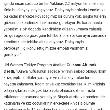
içinde insan sadece bir tür. Yaklaşık 2,2 milyon tanımlanmış
türle bu dünyayı paylaşıyoruz. Dolayısıyla aslında kendimizi
bu kadar merkeze koyacağımız bir durum yok. Başka türlerin
gözünden kendimize bakmamız gerekiyor. Bu kadar baskı
yaptığımız bir doğada, kendimizin düzen kurmaya çalıştığı
bir gezegende gezegeni tehlike altına atarken aynı zamanda
kendimizi de tehlike altına atıyoruz. Dolayısıyla
biyoçeşitliliği konu ettiğimizde empati yapmamız
gerekiyor.”
UN Women Türkiye Program Analisti
Gülbanu Altunok
Dertli,
“Dünya nüfusunun sadece %1’inin sebep olduğu iklim
krizi, eşitsiz etkiler yaratıyor ve daha zayıf olan türler
hayatta kalamıyor. Kadınlar ve kız çocukları ise iklim krizinin
ortaya çıkmasında çok fazla rolü olmasa dahi en fazla
etkilenenler arasında yer alıyor. Birçok afette ve pandemide
kadınların ve kız çocuklarının erkeklere kıyasla ölümle
karşılaşma riski 14 kat daha fazla ve bu çok önemli bir risk.