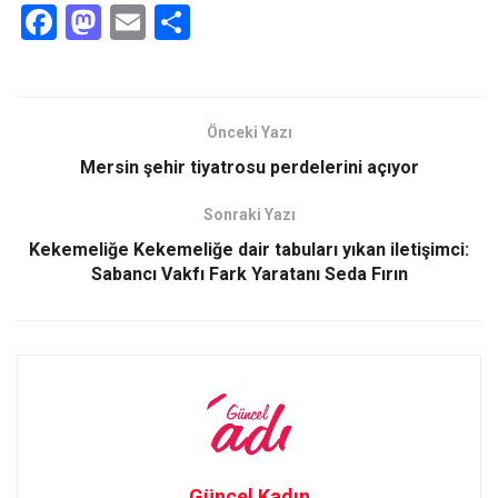
F
M
E
S
a
a
m
h
ce
st
ail
ar
b
o
e
Önceki Yazı
o
d
Mersin şehir tiyatrosu perdelerini açıyor
o
o
Sonraki Yazı
k
n
Kekemeliğe Kekemeliğe dair tabuları yıkan iletişimci:
Sabancı Vakfı Fark Yaratanı Seda Fırın
Güncel Kadın