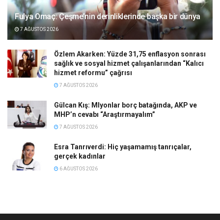
Fulya Omaç: Çeşme’nin derinliklerinde başka bir dünya
7 AĞUSTOS 2026
Özlem Akarken: Yüzde 31,75 enflasyon sonrası
sağlık ve sosyal hizmet çalışanlarından “Kalıcı
hizmet reformu” çağrısı
7 AĞUSTOS 2026
Gülcan Kış: Mlyonlar borç batağında, AKP ve
MHP’n cevabı “Araştırmayalım”
7 AĞUSTOS 2026
Esra Tanrıverdi: Hiç yaşamamış tanrıçalar,
gerçek kadınlar
6 AĞUSTOS 2026