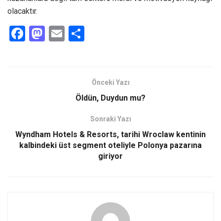
olacaktır.
F
M
E
S
a
a
m
h
ce
st
ail
ar
b
o
e
Önceki Yazı
o
d
Öldün, Duydun mu?
o
o
Sonraki Yazı
k
n
Wyndham Hotels & Resorts, tarihi Wroclaw kentinin
kalbindeki üst segment oteliyle Polonya pazarına
giriyor