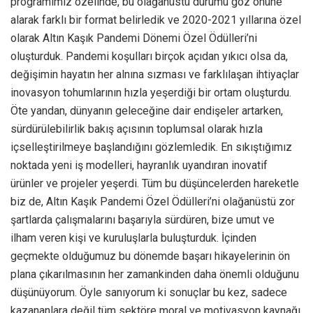
programımız özelinde, bu olağanüstü durumu göz önüne
alarak farklı bir format belirledik ve
2020-2021
yıllarına özel
olarak Altın Kaşık Pandemi Dönemi Özel Ödülleri’ni
oluşturduk. Pandemi koşulları birçok açıdan yıkıcı olsa da,
değişimin hayatın her alnına sızması ve farklılaşan ihtiyaçlar
inovasyon tohumlarının hızla yeşerdiği bir ortam oluşturdu.
Öte yandan, dünyanın geleceğine dair endişeler artarken,
sürdürülebilirlik bakış açısının toplumsal olarak hızla
içselleştirilmeye başlandığını gözlemledik. En sıkıştığımız
noktada yeni iş modelleri, hayranlık uyandıran inovatif
ürünler ve projeler yeşerdi. Tüm bu düşüncelerden hareketle
biz de, Altın Kaşık Pandemi Özel Ödülleri’ni olağanüstü zor
şartlarda çalışmalarını başarıyla sürdüren, bize umut ve
ilham veren kişi ve kuruluşlarla buluşturduk. İçinden
geçmekte olduğumuz bu dönemde başarı hikayelerinin ön
plana çıkarılmasının her zamankinden daha önemli olduğunu
düşünüyorum. Öyle sanıyorum ki sonuçlar bu kez, sadece
kazananlara değil tüm sektöre moral ve motivasyon kaynağı