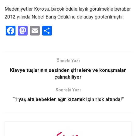
Medeniyetler Korosu, birçok ödüle layık görülmekle beraber
2012 yılında Nobel Barış Ödülü’ne de aday gösterilmiştir.
F
M
E
S
a
a
m
h
ce
st
ail
ar
b
o
e
Önceki Yazı
o
d
Klavye tuşlarının sesinden şifrelere ve konuşmalar
o
o
çalınabiliyor
k
n
Sonraki Yazı
“1 yaş altı bebekler ağır kızamık için risk altında!”