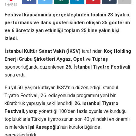
SHARES
Festival kapsamında gerçekleştirilen toplam 23 tiyatro,
performans ve dans gösterisinden oluşan 35 gösterim
ve 6 ücretsiz yan etkinliği toplam 25 bine yakın kişi
izledi.
İstanbul Kültür Sanat Vakfı (İKSV)
tarafından
Koç Holding
Enerji Grubu Şirketleri Aygaz, Opet
ve
Tüpraş
sponsorluğunda düzenlenen
26.
İstanbul Tiyatro Festivali
sona erdi.
Bu yıl 50. yaşını kutlayan İKSV’nin düzenlediği İstanbul
Tiyatro Festivali, 26. edisyonunda programını yeni bir
küratörlük yapısıyla şekillendirdi.
26. İstanbul Tiyatro
Festivali
, yazıp yönettiği 100’den fazla oyunla ve kurduğu
topluluklarla Türkiye tiyatrosunun son 40 yılındaki en önemli
isimlerden
Işıl Kasapoğlu’
nun küratörlüğünde
gerçekleştirildi.