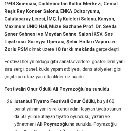
1948 Sineması
,
Caddebostan Kültür Merkezi
,
Cemal
Reşit Rey Konser Salonu
,
ENKA Oditoryumu,
Galatasaray Lisesi
,
İMÇ
,
İş Kuleleri Salonu
,
Kanyon
,
Maximum UNIQ Hall
,
Müze Gazhane Prof. Dr. Sevda
Şener Sahnesi ve Meydan Sahne
,
Salon İKSV
,
Ses
Tiyatrosu
,
Süreyya Operası
,
Şehir Hatları Vapuru
ve
Zorlu PSM
olmak üzere
18 farklı mekânda
gerçekleşti.
Festival her yıl olduğu gibi sanatseverlere, gösterilerin yanı
sıra sergi, panel, kukla yapım atölyesi, dans atölyeleri gibi
çeşitli ücretsiz yan etkinlikler de sundu.
Festivalin Onur Ödülü Ali Poyrazoğlu’na sunuldu
İstanbul Tiyatro Festivali Onur Ödülü,
bu yıl 60.
sanat yılının yanı sıra kendi adını taşıyan tiyatrosunun
da 50. yılını kutlayan tiyatro oyuncusu, yazarı ve
yönetmeni
Ali Poyrazoğlu
’na sunuldu. Poyrazoğlu,