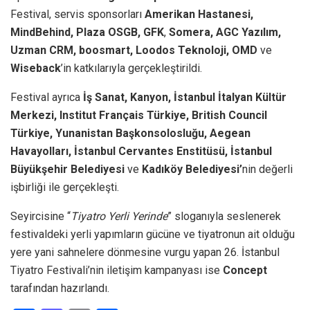
Festival, servis sponsorları
Amerikan Hastanesi,
MindBehind,
Plaza OSGB, GFK
,
Somera, AGC Yazılım,
Uzman CRM, boosmart, Loodos Teknoloji, OMD
ve
Wiseback
’in katkılarıyla gerçekleştirildi.
Festival ayrıca
İş Sanat, Kanyon, İstanbul İtalyan Kültür
Merkezi, Institut Français Türkiye, British Council
Türkiye, Yunanistan Başkonsolosluğu, Aegean
Havayolları, İstanbul Cervantes Enstitüsü, İstanbul
Büyükşehir Belediyesi
ve
Kadıköy Belediyesi’
nin değerli
işbirliği ile gerçekleşti.
Seyircisine “
Tiyatro Yerli Yerinde
” sloganıyla seslenerek
festivaldeki yerli yapımların gücüne ve tiyatronun ait olduğu
yere yani sahnelere dönmesine vurgu yapan 26. İstanbul
Tiyatro Festivali’nin iletişim kampanyası ise
Concept
tarafından hazırlandı.