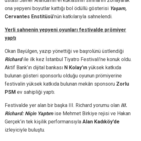
ustası Javier Aranda’nın el kuklasının sınırlarını zorlayarak
ona yepyeni boyutlar kattığı bol ödüllü gösterisi
Yaşam,
Cervantes Enstitüsü
’nün katkılarıyla sahnelendi.
Yerli sahnenin yepyeni oyunları festivalde prömiyer
yaptı
Okan Bayülgen, yazıp yönettiği ve başrolünü üstlendiği
Richard
ile ilk kez İstanbul Tiyatro Festivali’ne konuk oldu.
Aktif Bank’ın dijital bankası
N Kolay’ın
yüksek katkıda
bulunan gösteri sponsorlu olduğu oyunun prömiyerine
festivalin yüksek katkıda bulunan mekân sponsoru
Zorlu
PSM
ev sahipliği yaptı.
Festivalde yer alan bir başka III. Richard yorumu olan
III.
Richard: Niçin Yaptım
ise Mehmet Birkiye rejisi ve Hakan
Gerçek’in tek kişilik performansıyla
Alan Kadıköy’de
izleyiciyle buluştu.