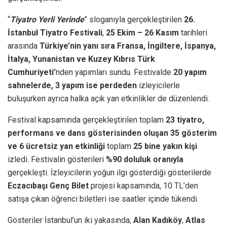
“
Tiyatro Yerli Yerinde
” sloganıyla gerçekleştirilen
26.
İstanbul Tiyatro Festivali
,
25 Ekim – 26 Kasım
tarihleri
arasında
Türkiye’nin yanı sıra
Fran
sa, İngiltere, İspanya,
İtalya, Yunanistan ve Kuzey Kıbrıs Türk
Cumhuriyeti’
nden yapımları sundu. Festivalde
20 yapım
sahnelerde, 3 yapım ise perdeden
izleyicilerle
buluşurken ayrıca halka açık yan etkinlikler de düzenlendi.
Festival kapsamında gerçekleştirilen toplam
23 tiyatro,
performans ve dans gösterisinden oluşan 35 gösterim
ve 6 ücretsiz yan etkinliği
toplam
25 bine yakın kişi
izledi. Festivalin gösterileri
%90 doluluk oranıyla
gerçekleşti. İzleyicilerin yoğun ilgi gösterdiği gösterilerde
Eczacıbaşı Genç Bilet
projesi kapsamında, 10 TL’den
satışa çıkan öğrenci biletleri ise saatler içinde tükendi.
Gösteriler İstanbul’un iki yakasında;
Alan Kadıköy
,
Atlas