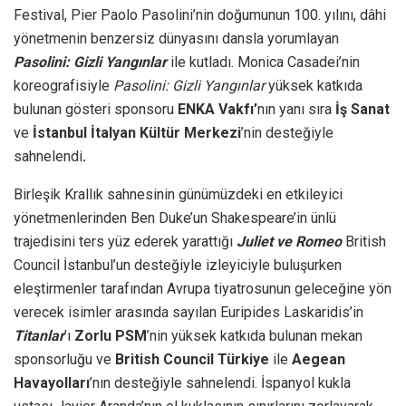
Festival, Pier Paolo Pasolini’nin doğumunun 100. yılını, dâhi
yönetmenin benzersiz dünyasını dansla yorumlayan
Pasolini: Gizli Yangınlar
ile kutladı. Monica Casadei’nin
koreografisiyle
Pasolini: Gizli Yangınlar
yüksek katkıda
bulunan gösteri sponsoru
ENKA Vakfı’
nın yanı sıra
İş Sanat
ve
İstanbul İtalyan Kültür Merkezi
’nin desteğiyle
sahnelendi
.
Birleşik Krallık sahnesinin günümüzdeki en etkileyici
yönetmenlerinden Ben Duke’un Shakespeare’in ünlü
trajedisini ters yüz ederek yarattığı
Juliet ve Romeo
British
Council İstanbul’un desteğiyle izleyiciyle buluşurken
eleştirmenler tarafından Avrupa tiyatrosunun geleceğine yön
verecek isimler arasında sayılan Euripides Laskaridis’in
Titanlar
’ı
Zorlu PSM
’nin yüksek katkıda bulunan mekan
sponsorluğu ve
British Council Türkiye
ile
Aegean
Havayolları
’nın desteğiyle sahnelendi. İspanyol kukla