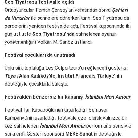
Ses Tiyatrosu festivalle açıldı
Ortaoyuncular, Ferhan Şensoy’un vefatından sonra
Şahları
da Vururlar
ile sahnelere dönerken tarihi Ses Tiyatrosu da
perdelerini yeniden festivalde açtı. Festival kapsamında iki
gün üst üste
Ses Tiyatrosu’nda
sahnelenen oyunun
yönetmenliğini Volkan M. Sarıöz üstlendi.
Festival çocukları da unutmadı
Ünlü sirk topluluğu Les Colporteurs’un eğlenceli gösterisi
Toyo !
Alan Kadıköy’de, Institut Francais Türkiye’nin
desteğiyle çocuklarla buluştu.
Festivalden benzersiz bir kapanış:
İstanbul Mon Amour
Festival, Işıl Kasapoğlu’nun tasarladığı, Semaver
Kumpanya’nın uyarladığı, festivale özel olarak yalnızca bir
kez sahnelenen
İstanbul Mon Amour
performans serisiyle
sona erdi. Gösteri sponsoru
MEKE Sanat
’ın desteğiyle