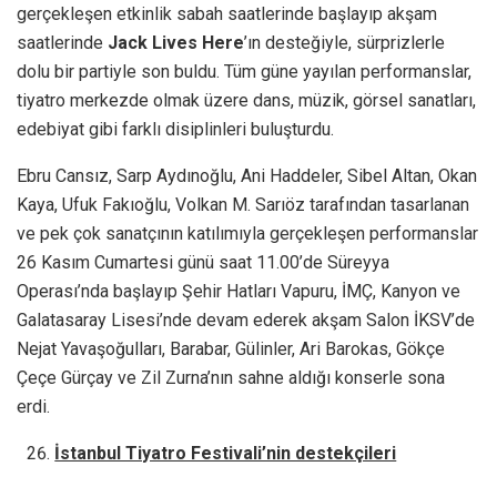
gerçekleşen etkinlik sabah saatlerinde başlayıp akşam
saatlerinde
Jack Lives Here
’ın desteğiyle, sürprizlerle
dolu bir partiyle son buldu. Tüm güne yayılan performanslar,
tiyatro merkezde olmak üzere dans, müzik, görsel sanatları,
edebiyat gibi farklı disiplinleri buluşturdu.
Ebru Cansız, Sarp Aydınoğlu, Ani Haddeler, Sibel Altan, Okan
Kaya, Ufuk Fakıoğlu, Volkan M. Sarıöz tarafından tasarlanan
ve pek çok sanatçının katılımıyla gerçekleşen performanslar
26 Kasım Cumartesi günü saat 11.00’de Süreyya
Operası’nda başlayıp Şehir Hatları Vapuru, İMÇ, Kanyon ve
Galatasaray Lisesi’nde devam ederek akşam Salon İKSV’de
Nejat Yavaşoğulları, Barabar, Gülinler, Ari Barokas, Gökçe
Çeçe Gürçay ve Zil Zurna’nın sahne aldığı konserle sona
erdi.
İstanbul Tiyatro Festivali’nin destekçileri