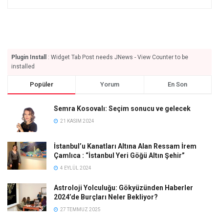
Plugin Install
: Widget Tab Post needs JNews - View Counter to be
installed
Popüler
Yorum
En Son
Semra Kosovalı: Seçim sonucu ve gelecek
21 KASIM 2024
İstanbul’u Kanatları Altına Alan Ressam İrem
Çamlıca : “İstanbul Yeri Göğü Altın Şehir”
4 EYLÜL 2024
Astroloji Yolculuğu: Gökyüzünden Haberler
2024’de Burçları Neler Bekliyor?
27 TEMMUZ 2025