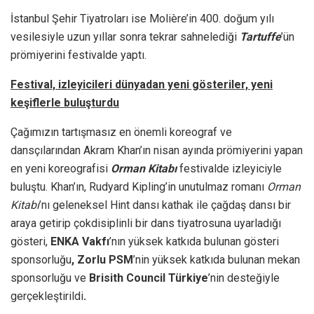
İstanbul Şehir Tiyatroları ise Molière’in 400. doğum yılı
vesilesiyle uzun yıllar sonra tekrar sahnelediği
Tartuffe
’ün
prömiyerini festivalde yaptı.
Festival, izleyicileri dünyadan yeni gösteriler, yeni
keşiflerle buluşturdu
Çağımızın tartışmasız en önemli koreograf ve
dansçılarından Akram Khan’ın nisan ayında prömiyerini yapan
en yeni koreografisi
Orman Kitabı
festivalde izleyiciyle
buluştu. Khan’ın, Rudyard Kipling’in unutulmaz romanı
Orman
Kitabı
’nı geleneksel Hint dansı kathak ile çağdaş dansı bir
araya getirip çokdisiplinli bir dans tiyatrosuna uyarladığı
gösteri,
ENKA Vakfı
’nın yüksek katkıda bulunan gösteri
sponsorluğu
, Zorlu PSM
’nin yüksek katkıda bulunan mekan
sponsorluğu ve
Brisith Council Türkiye
’nin desteğiyle
gerçekleştirildi
.