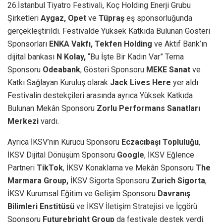
26.İstanbul Tiyatro Festivali, Koç Holding Enerji Grubu
Şirketleri
Aygaz, Opet
ve
Tüpraş
eş sponsorluğunda
gerçekleştirildi. Festivalde Yüksek Katkıda Bulunan Gösteri
Sponsorları
ENKA Vakfı, Tekfen Holding
ve Aktif Bank’ın
dijital bankası
N Kolay,
“Bu İşte Bir Kadın Var” Tema
Sponsoru
Odeabank
, Gösteri Sponsoru
MEKE Sanat
ve
Katkı Sağlayan Kuruluş olarak
Jack Lives Here
yer aldı.
Festivalin destekçileri arasında ayrıca Yüksek Katkıda
Bulunan Mekân Sponsoru
Zorlu Performans Sanatları
Merkezi
vardı.
Ayrıca İKSV’nin Kurucu Sponsoru
Eczacıbaşı Topluluğu
,
İKSV Dijital Dönüşüm Sponsoru
Google
, İKSV Eğlence
Partneri
TikTok
, İKSV Konaklama ve Mekân Sponsoru
The
Marmara Group,
İKSV Sigorta Sponsoru
Zurich Sigorta
,
İKSV Kurumsal Eğitim ve Gelişim Sponsoru
Davranış
Bilimleri Enstitüsü
ve İKSV İletişim Stratejisi ve İçgörü
Sponsoru
Futurebright Group
da festivale destek verdi.