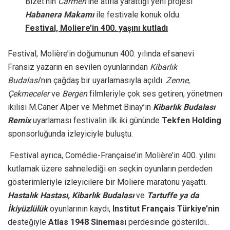
Bizet’nin
Carmen
’ine atıfla yarattığı yeni projesi
Habanera Makamı
ile festivale konuk oldu.
Festival, Moliere’in 400. yaşını kutladı
Festival, Molière’in doğumunun 400. yılında efsanevi
Fransız yazarın en sevilen oyunlarından
Kibarlık
Budalası
’nın çağdaş bir uyarlamasıyla açıldı.
Zenne
,
Çekmeceler
ve
Bergen
filmleriyle çok ses getiren, yönetmen
ikilisi M.Caner Alper ve Mehmet Binay’ın
Kibarlık Budalası
Remix
uyarlaması festivalin ilk iki gününde
Tekfen Holding
sponsorluğunda izleyiciyle buluştu.
Festival ayrıca, Comédie-Française’in Molière’in 400. yılını
kutlamak üzere sahnelediği en seçkin oyunların perdeden
gösterimleriyle izleyicilere bir Moliere maratonu yaşattı.
Hastalık Hastası, Kibarlık Budalası
ve
Tartuffe ya da
İkiyüzlülük
oyunlarının kaydı,
Institut Français Türkiye’nin
desteğiyle
Atlas 1948 Sineması
perdesinde gösterildi..