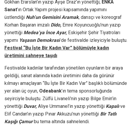
Gökhan Erarslan’ın yazıp Ayşe Draz’ın yönettiği,
ENKA
Sanat
’ın Ortak Yapım projesi kapsamında yapımını
üstlendiği
Nuh’un Gemisini Aramak
, dansçı ve koreograf
Korhan Başaran imzalı
Dido,
Emre Koyuncuoğlu’nun yazıp
yönettiği
Medea’ya İnce Ayar,
Eskişehir Şehir Tiyatroları
yapımı
Yaşasın Demokrasi
de festivalde izleyiciyle buluştu.
Festival “Bu İşte Bir Kadın Var” bölümüyle kadın
üretimini sahneye taşıdı
Festivalde kadınlar tarafından yönetilen oyunların bir araya
geldiği, sanat alanında kadın üretimini daha da görünür
kılmayı amaçlayan “Bu İşte Bir Kadın Var” başlıklı bölümünde
yer alan üç oyun,
Odeabank
’ın tema sponsorluğunda
seyirciyle buluştu. Zülfü Livaneli’nin yazıp Bilge Emin’in
yönettiği
Duvar,
Aliye Ummanel’in yazıp yönettiği
Kapalı
ve
Elif Candan’ın yazıp Pınar Akkuzu’nun yönettiği
Bir Tatlı
Kaşığı Çamur
bu tema altında sahnelendi.