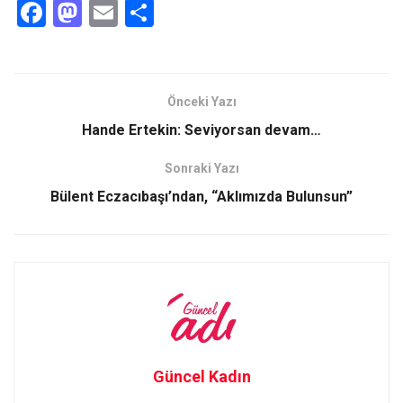
F
M
E
S
a
a
m
h
ce
st
ail
ar
b
o
e
Önceki Yazı
o
d
Hande Ertekin: Seviyorsan devam…
o
o
Sonraki Yazı
k
n
Bülent Eczacıbaşı’ndan, “Aklımızda Bulunsun”
Güncel Kadın