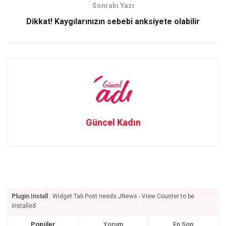
Sonraki Yazı
k
n
Dikkat! Kaygılarınızın sebebi anksiyete olabilir
Güncel Kadın
Plugin Install
: Widget Tab Post needs JNews - View Counter to be
installed
Popüler
Yorum
En Son