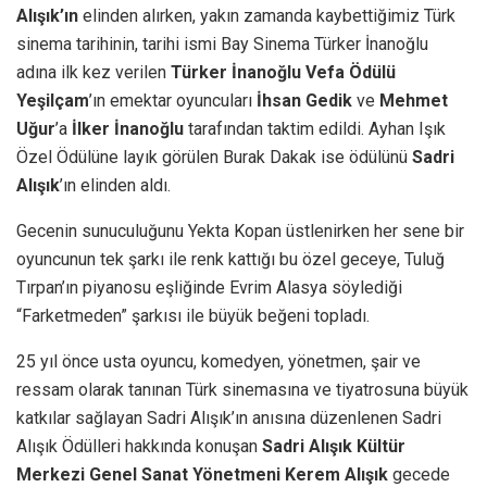
Alışık’ın
elinden alırken, yakın zamanda kaybettiğimiz Türk
sinema tarihinin, tarihi ismi Bay Sinema Türker İnanoğlu
adına ilk kez verilen
Türker İnanoğlu Vefa Ödülü
Yeşilçam
’ın emektar oyuncuları
İhsan Gedik
ve
Mehmet
Uğur
’a
İlker İnanoğlu
tarafından taktim edildi. Ayhan Işık
Özel Ödülüne layık görülen Burak Dakak ise ödülünü
Sadri
Alışık
’ın elinden aldı.
Gecenin sunuculuğunu Yekta Kopan üstlenirken her sene bir
oyuncunun tek şarkı ile renk kattığı bu özel geceye, Tuluğ
Tırpan’ın piyanosu eşliğinde Evrim Alasya söylediği
“Farketmeden” şarkısı ile büyük beğeni topladı.
25 yıl önce usta oyuncu, komedyen, yönetmen, şair ve
ressam olarak tanınan Türk sinemasına ve tiyatrosuna büyük
katkılar sağlayan Sadri Alışık’ın anısına düzenlenen Sadri
Alışık Ödülleri hakkında konuşan
Sadri Alışık Kültür
Merkezi Genel Sanat Yönetmeni Kerem Alışık
gecede