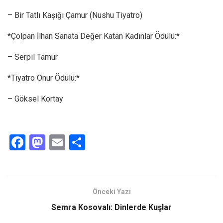
– Bir Tatlı Kaşığı Çamur (Nushu Tiyatro)
*Çolpan İlhan Sanata Değer Katan Kadınlar Ödülü:*
– Serpil Tamur
*Tiyatro Onur Ödülü:*
– Göksel Kortay
F
M
E
S
a
a
m
h
ce
st
ail
ar
b
o
e
Önceki Yazı
o
d
Semra Kosovalı: Dinlerde Kuşlar
o
o