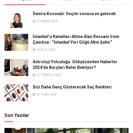
Semra Kosovalı: Seçim sonucu ve gelecek
21 KASIM 2024
İstanbul’u Kanatları Altına Alan Ressam İrem
Çamlıca : “İstanbul Yeri Göğü Altın Şehir”
4 EYLÜL 2024
Astroloji Yolculuğu: Gökyüzünden Haberler
2024’de Burçları Neler Bekliyor?
27 TEMMUZ 2025
Sizi Daha Genç Gösterecek Saç Renkleri
22 OCAK 2024
Son Yazılar