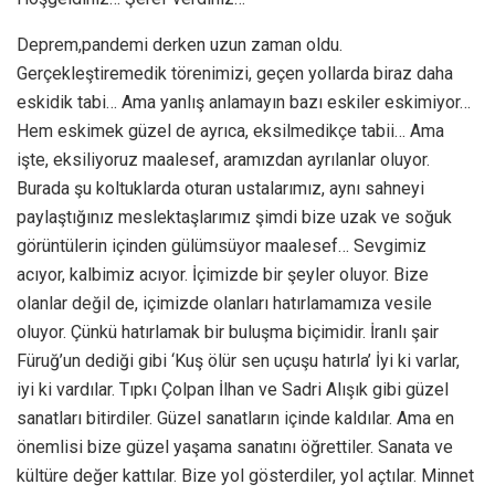
Deprem,pandemi derken uzun zaman oldu.
Gerçekleştiremedik törenimizi, geçen yollarda biraz daha
eskidik tabi… Ama yanlış anlamayın bazı eskiler eskimiyor…
Hem eskimek güzel de ayrıca, eksilmedikçe tabii… Ama
işte, eksiliyoruz maalesef, aramızdan ayrılanlar oluyor.
Burada şu koltuklarda oturan ustalarımız, aynı sahneyi
paylaştığınız meslektaşlarımız şimdi bize uzak ve soğuk
görüntülerin içinden gülümsüyor maalesef… Sevgimiz
acıyor, kalbimiz acıyor. İçimizde bir şeyler oluyor. Bize
olanlar değil de, içimizde olanları hatırlamamıza vesile
oluyor. Çünkü hatırlamak bir buluşma biçimidir. İranlı şair
Füruğ’un dediği gibi ‘Kuş ölür sen uçuşu hatırla’ İyi ki varlar,
iyi ki vardılar. Tıpkı Çolpan İlhan ve Sadri Alışık gibi güzel
sanatları bitirdiler. Güzel sanatların içinde kaldılar. Ama en
önemlisi bize güzel yaşama sanatını öğrettiler. Sanata ve
kültüre değer kattılar. Bize yol gösterdiler, yol açtılar. Minnet