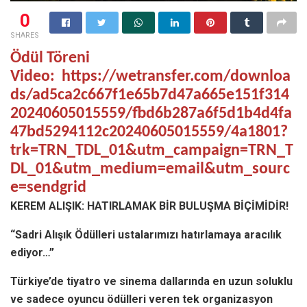
0
SHARES
Ödül Töreni
Video:
https://wetransfer.com/downloa
ds/ad5ca2c667f1e65b7d47a665e151f314
20240605015559/fbd6b287a6f5d1b4d4fa
47bd5294112c20240605015559/4a1801?
trk=TRN_TDL_01&utm_campaign=TRN_T
DL_01&utm_medium=email&utm_sourc
e=sendgrid
KEREM ALIŞIK: HATIRLAMAK BİR BULUŞMA BİÇİMİDİR!
“Sadri Alışık Ödülleri ustalarımızı hatırlamaya aracılık
ediyor…”
Türkiye’de tiyatro ve sinema dallarında en uzun soluklu
ve sadece oyuncu ödülleri veren tek organizasyon