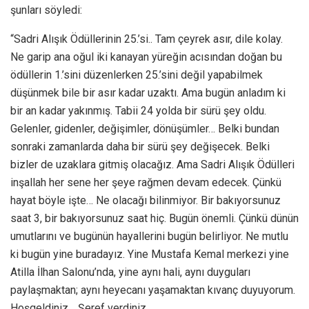
şunları söyledi:
“Sadri Alışık Ödüllerinin 25.’si.. Tam çeyrek asır, dile kolay.
Ne garip ana oğul iki kanayan yüreğin acısından doğan bu
ödüllerin 1.’sini düzenlerken 25.’sini değil yapabilmek
düşünmek bile bir asır kadar uzaktı. Ama bugün anladım ki
bir an kadar yakınmış. Tabii 24 yolda bir sürü şey oldu.
Gelenler, gidenler, değişimler, dönüşümler… Belki bundan
sonraki zamanlarda daha bir sürü şey değişecek. Belki
bizler de uzaklara gitmiş olacağız. Ama Sadri Alışık Ödülleri
inşallah her sene her şeye rağmen devam edecek. Çünkü
hayat böyle işte… Ne olacağı bilinmiyor. Bir bakıyorsunuz
saat 3, bir bakıyorsunuz saat hiç. Bugün önemli. Çünkü dünün
umutlarını ve bugünün hayallerini bugün belirliyor. Ne mutlu
ki bugün yine buradayız. Yine Mustafa Kemal merkezi yine
Atilla İlhan Salonu’nda, yine aynı hali, aynı duyguları
paylaşmaktan; aynı heyecanı yaşamaktan kıvanç duyuyorum.
Hoşgeldiniz… Şeref verdiniz…