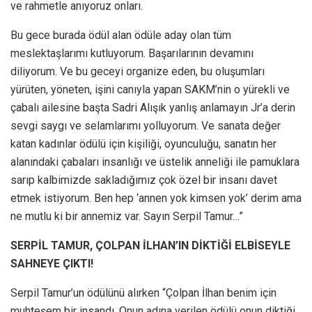
ve rahmetle anıyoruz onları.
Bu gece burada ödül alan ödüle aday olan tüm
meslektaşlarımı kutluyorum. Başarılarının devamını
diliyorum. Ve bu geceyi organize eden, bu oluşumları
yürüten, yöneten, işini canıyla yapan SAKM’nin o yürekli ve
çabalı ailesine başta Sadri Alışık yanlış anlamayın Jr’a derin
sevgi saygı ve selamlarımı yolluyorum. Ve sanata değer
katan kadınlar ödülü için kişiliği, oyunculuğu, sanatın her
alanındaki çabaları insanlığı ve üstelik anneliği ile pamuklara
sarıp kalbimizde sakladığımız çok özel bir insanı davet
etmek istiyorum. Ben hep ‘annen yok kimsen yok’ derim ama
ne mutlu ki bir annemiz var. Sayın Serpil Tamur…”
SERPİL TAMUR, ÇOLPAN İLHAN’IN DİKTİĞİ ELBİSEYLE
SAHNEYE ÇIKTI!
Serpil Tamur’un ödülünü alırken “Çolpan İlhan benim için
muhteşem bir insandı. Onun adına verilen ödülü onun diktiği