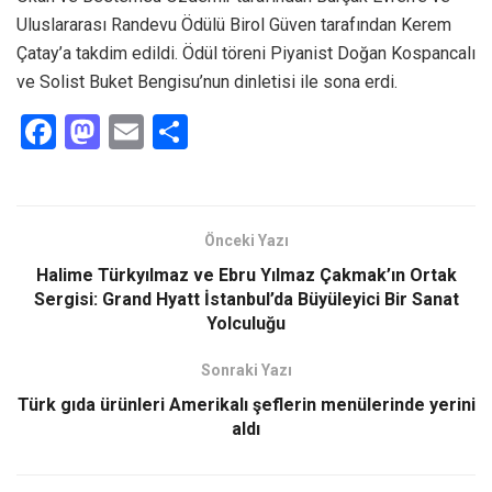
Uluslararası Randevu Ödülü Birol Güven tarafından Kerem
Çatay’a takdim edildi. Ödül töreni Piyanist Doğan Kospancalı
ve Solist Buket Bengisu’nun dinletisi ile sona erdi.
F
M
E
S
a
a
m
h
ce
st
ail
ar
b
o
e
Önceki Yazı
o
d
Halime Türkyılmaz ve Ebru Yılmaz Çakmak’ın Ortak
o
o
Sergisi: Grand Hyatt İstanbul’da Büyüleyici Bir Sanat
Yolculuğu
k
n
Sonraki Yazı
Türk gıda ürünleri Amerikalı şeflerin menülerinde yerini
aldı