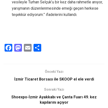
vesileyle Turhan Selçuk’u bir kez daha rahmetle anıyor,
yarışmanın düzenlenmesinde emeği geçen herkese
teşekkür ediyorum.” ifadelerini kullandı.
F
M
E
S
a
a
m
h
ce
st
ail
ar
b
o
e
Önceki Yazı
o
d
İzmir Ticaret Borsası ile SKOOP el ele verdi
o
o
Sonraki Yazı
k
n
Shoexpo-İzmir Ayakkabı ve Çanta Fuarı 49. kez
kapılarını açıyor