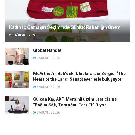
Kadın İç Çamaşırı Seçiminde Günlük Rahatlığın Önemi
6 AĞUSTOS 2026
Global Hande!
6 AĞUSTOS 2026
McArt.ist’in Bali’deki Uluslararası Sergisi ‘The
Heart of the Land’ Sanatseverlerle buluşuyor
6 AĞUSTOS 2026
Gülcan Kış, AKP, Mersinli üzüm üreticisine
“Bağını Sök, Toprağını Terk Et” Diyor
6 AĞUSTOS 2026