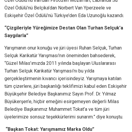
Özel Ödülü’nü İran’dan Firoozeh Mozaffari, Labranda Su
Özel Ödülü’nü Belçika’dan Norbert Van Yperzeele ve
Eskişehir Özel Ödülü’nü Türkiye’den Eda Uzunoğlu kazandı.
“Çizgileriyle Yüreğimize Destan Olan Turhan Selçuk’a
Saygılarla”
Yarışmanın onur konuğu ve jüri üyesi Ruhan Selçuk, Turhan
Selçuk Karikatür Yarışması’nın öneminden bahsederek,
“Güzel Milas’ımızda 2011 yılında başlayan Uluslararası
Turhan Selçuk Karikatür Yarışması’nı bu yılda
gerçekleştirmenin kıvancı içerisindeyiz. Yarışmaya katılan
tüm çizerlere, jüri başkanlığı teklifimizi kabul eden Eskişehir
Büyükşehir Belediye Başkanımız Sayın Prof. Dr. Yılmaz
Büyükerşen’e, hiçbir emeğini esirgemeyen değerli Milas
Belediye Başkanımız Muhammet Tokat’a ve tüm jüri
üyelerimize sonsuz teşekkürlerimi sunarım.” diye konuştu.
“Başkan Tokat: Yarışmamız Marka Oldu”