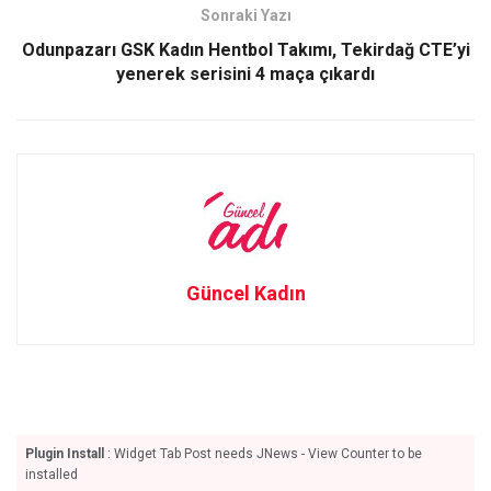
k
n
Sonraki Yazı
Odunpazarı GSK Kadın Hentbol Takımı, Tekirdağ CTE’yi
yenerek serisini 4 maça çıkardı
Güncel Kadın
Plugin Install
: Widget Tab Post needs JNews - View Counter to be
installed