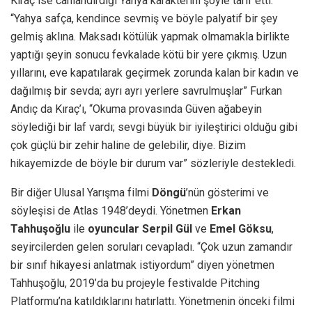
Kıraç
ise canlandırdığı Yahya karakterini şöyle tarif etti:
“Yahya safça, kendince sevmiş ve böyle palyatif bir şey
gelmiş aklına. Maksadı kötülük yapmak olmamakla birlikte
yaptığı şeyin sonucu fevkalade kötü bir yere çıkmış. Uzun
yıllarını, eve kapatılarak geçirmek zorunda kalan bir kadın ve
dağılmış bir sevda; ayrı ayrı yerlere savrulmuşlar” Furkan
Andıç da Kıraç’ı, “Okuma provasında Güven ağabeyin
söylediği bir laf vardı; sevgi büyük bir iyileştirici olduğu gibi
çok güçlü bir zehir haline de gelebilir, diye. Bizim
hikayemizde de böyle bir durum var” sözleriyle destekledi.
Bir diğer Ulusal Yarışma filmi
Döngü
’nün gösterimi ve
söyleşisi de Atlas 1948’deydi. Yönetmen
Erkan
Tahhuşoğlu
ile
oyuncular Serpil Gül
ve
Emel Göksu
,
seyircilerden gelen soruları cevapladı. “Çok uzun zamandır
bir sınıf hikayesi anlatmak istiyordum” diyen yönetmen
Tahhuşoğlu, 2019’da bu projeyle festivalde Pitching
Platformu’na katıldıklarını hatırlattı. Yönetmenin önceki filmi