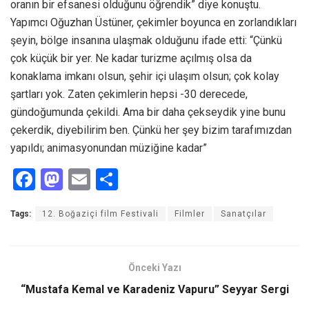
oranın bir efsanesi olduğunu öğrendik” diye konuştu.
Yapımcı Oğuzhan Üstüner, çekimler boyunca en zorlandıkları
şeyin, bölge insanına ulaşmak olduğunu ifade etti: “Çünkü
çok küçük bir yer. Ne kadar turizme açılmış olsa da
konaklama imkanı olsun, şehir içi ulaşım olsun; çok kolay
şartları yok. Zaten çekimlerin hepsi -30 derecede,
gündoğumunda çekildi. Ama bir daha çekseydik yine bunu
çekerdik, diyebilirim ben. Çünkü her şey bizim tarafımızdan
yapıldı; animasyonundan müziğine kadar”
F
M
E
S
a
a
m
h
Tags:
12. Boğaziçi film Festivali
Filmler
Sanatçılar
ce
st
ail
ar
b
o
e
o
d
Önceki Yazı
o
o
“Mustafa Kemal ve Karadeniz Vapuru” Seyyar Sergi