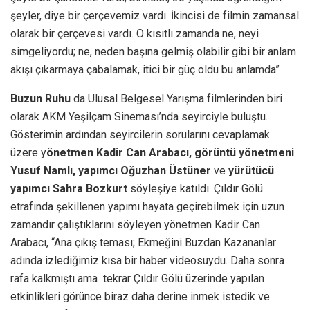
şeyler, diye bir çerçevemiz vardı. İkincisi de filmin zamansal
olarak bir çerçevesi vardı. O kısıtlı zamanda ne, neyi
simgeliyordu; ne, neden başına gelmiş olabilir gibi bir anlam
akışı çıkarmaya çabalamak, itici bir güç oldu bu anlamda”
Buzun Ruhu
da Ulusal Belgesel Yarışma filmlerinden biri
olarak AKM Yeşilçam Sineması’nda
seyirciyle buluştu.
Gösterimin ardından seyircilerin sorularını cevaplamak
üzere y
önetmen Kadir Can Arabacı, görüntü yönetmeni
Yusuf Namlı, yapımcı Oğuzhan Üstüner
ve
yürütücü
yapımcı Sahra Bozkurt
söyleşiye katıldı. Çıldır Gölü
etrafında şekillenen yapımı hayata geçirebilmek için uzun
zamandır çalıştıklarını söyleyen yönetmen Kadir Can
Arabacı, “Ana çıkış teması; Ekmeğini Buzdan Kazananlar
adında izlediğimiz kısa bir haber videosuydu. Daha sonra
rafa kalkmıştı ama tekrar Çıldır Gölü üzerinde yapılan
etkinlikleri görünce biraz daha derine inmek istedik ve