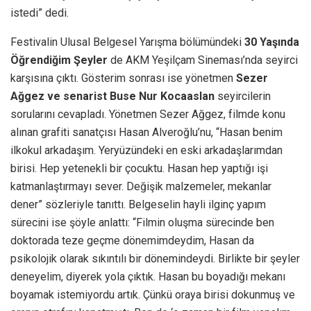
istedi” dedi.
Festivalin Ulusal Belgesel Yarışma bölümündeki
30 Yaşında
Öğrendiğim Şeyler
de AKM Yeşilçam Sineması’nda seyirci
karşısına çıktı. Gösterim sonrası ise yönetmen
Sezer
Ağgez ve senarist Buse Nur Kocaaslan
seyircilerin
sorularını cevapladı. Yönetmen Sezer Ağgez, filmde konu
alınan grafiti sanatçısı Hasan Alveroğlu’nu, “Hasan benim
ilkokul arkadaşım. Yeryüzündeki en eski arkadaşlarımdan
birisi. Hep yetenekli bir çocuktu. Hasan hep yaptığı işi
katmanlaştırmayı sever. Değişik malzemeler, mekanlar
dener” sözleriyle tanıttı. Belgeselin hayli ilginç yapım
sürecini ise şöyle anlattı: “Filmin oluşma sürecinde ben
doktorada teze geçme dönemimdeydim, Hasan da
psikolojik olarak sıkıntılı bir dönemindeydi. Birlikte bir şeyler
deneyelim, diyerek yola çıktık. Hasan bu boyadığı mekanı
boyamak istemiyordu artık. Çünkü oraya birisi dokunmuş ve