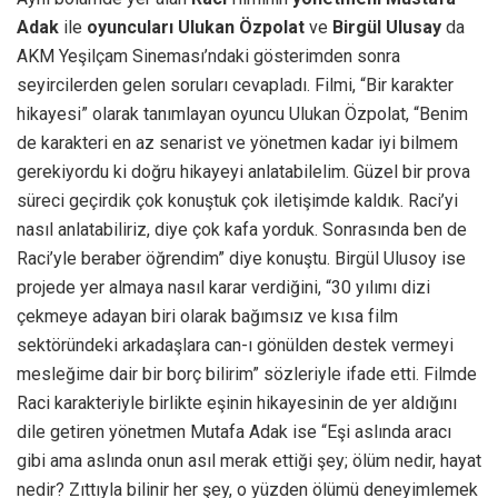
Adak
ile
oyuncuları Ulukan Özpolat
ve
Birgül Ulusay
da
AKM Yeşilçam Sineması’ndaki gösterimden sonra
seyircilerden gelen soruları cevapladı. Filmi, “Bir karakter
hikayesi” olarak tanımlayan oyuncu Ulukan Özpolat, “Benim
de karakteri en az senarist ve yönetmen kadar iyi bilmem
gerekiyordu ki doğru hikayeyi anlatabilelim. Güzel bir prova
süreci geçirdik çok konuştuk çok iletişimde kaldık. Raci’yi
nasıl anlatabiliriz, diye çok kafa yorduk. Sonrasında ben de
Raci’yle beraber öğrendim” diye konuştu. Birgül Ulusoy ise
projede yer almaya nasıl karar verdiğini, “30 yılımı dizi
çekmeye adayan biri olarak bağımsız ve kısa film
sektöründeki arkadaşlara can-ı gönülden destek vermeyi
mesleğime dair bir borç bilirim” sözleriyle ifade etti. Filmde
Raci karakteriyle birlikte eşinin hikayesinin de yer aldığını
dile getiren yönetmen Mutafa Adak ise “Eşi aslında aracı
gibi ama aslında onun asıl merak ettiği şey; ölüm nedir, hayat
nedir? Zıttıyla bilinir her şey, o yüzden ölümü deneyimlemek