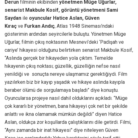
Derun
filminin ekibinden
yönetmen Müge Uğurlar,
senarist Makbule Kosif, görüntü yönetmeni Sami
Saydan
ile
oyuncular Hatice Aslan, Güven
Kıraç
ve
Furkan Andıç
, Atlas 1948 Sineması’ndaki
gösterimin ardından seyircilerle buluştu. Yönetmen Müge
Uğurlar, filmin çıkış noktasının Mesnevi’deki ‘Padişah ve
cariye’ hikayesi olduğunu belirtirken senarist Makbule Kosif,
“Aslında gerçek bir hikayeden yola çıktım. Temelde
hikayenin çıkış noktası; güzellik, güzelliğin nefse nasıl
yenildiği ve sonuçta nereye ulaşmamız gerektiğiydi. Film
yazılırken biz bir kayıp yaşadık ve hikaye aslında kayıpla
beraber ölümü de sorgulamaya başladı” diye konuştu.
Oyuncularsa projeye nasıl dahil olduklarını açıkladı. “Müge
çok kararlı bir yönetmen, bana hikayeyi çok net bir şekilde
anlattı ve ikna olamamak mümkün değildi” diyen Hatice
Aslan, oldukça zor koşullarda çalıştıklarını dile getirdi. Filmi,
“Aynı zamanda bir inat hikayesi” diye niteleyen Güven