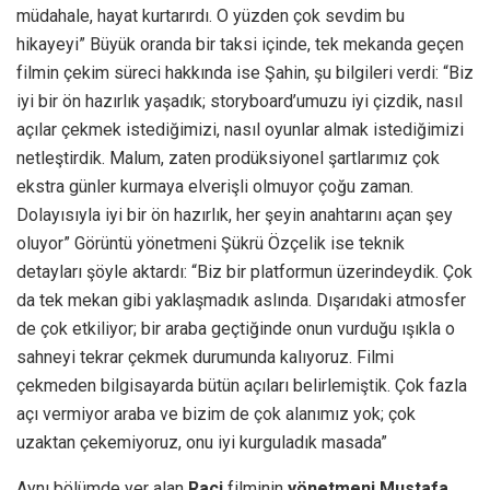
müdahale, hayat kurtarırdı. O yüzden çok sevdim bu
hikayeyi” Büyük oranda bir taksi içinde, tek mekanda geçen
filmin çekim süreci hakkında ise Şahin, şu bilgileri verdi: “Biz
iyi bir ön hazırlık yaşadık; storyboard’umuzu iyi çizdik, nasıl
açılar çekmek istediğimizi, nasıl oyunlar almak istediğimizi
netleştirdik. Malum, zaten prodüksiyonel şartlarımız çok
ekstra günler kurmaya elverişli olmuyor çoğu zaman.
Dolayısıyla iyi bir ön hazırlık, her şeyin anahtarını açan şey
oluyor” Görüntü yönetmeni Şükrü Özçelik ise teknik
detayları şöyle aktardı: “Biz bir platformun üzerindeydik. Çok
da tek mekan gibi yaklaşmadık aslında. Dışarıdaki atmosfer
de çok etkiliyor; bir araba geçtiğinde onun vurduğu ışıkla o
sahneyi tekrar çekmek durumunda kalıyoruz. Filmi
çekmeden bilgisayarda bütün açıları belirlemiştik. Çok fazla
açı vermiyor araba ve bizim de çok alanımız yok; çok
uzaktan çekemiyoruz, onu iyi kurguladık masada”
Aynı bölümde yer alan
Raci
filminin
yönetmeni Mustafa