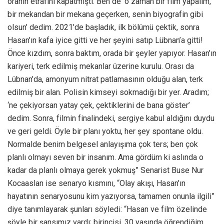
oranın etrafını kapatmıştı. Ben de ‘o zaman bir film yapalım,
bir mekandan bir mekana geçerken, senin biyografin gibi
olsun’ dedim. 2021’de başladık, ilk bölümü çektik, sonra
Hasan’ın kafa iyice gitti ve her şeyini satıp Lübnan’a gitti!
Önce kızdım, sonra baktım, orada bir şeyler yapıyor. Hasan’ın
kariyeri, terk edilmiş mekanlar üzerine kurulu. Orası da
Lübnan’da, amonyum nitrat patlamasının olduğu alan, terk
edilmiş bir alan. Polisin kimseyi sokmadığı bir yer. Aradım;
‘ne çekiyorsan yatay çek, çektiklerini de bana göster’
dedim. Sonra, filmin finalindeki, sergiye kabul aldığını duydu
ve geri geldi. Öyle bir planı yoktu, her şey spontane oldu.
Normalde benim belgesel anlayışıma çok ters; ben çok
planlı olmayı seven bir insanım. Ama gördüm ki aslında o
kadar da planlı olmaya gerek yokmuş” Senarist Buse Nur
Kocaaslan ise senaryo kısmını, “Olay akışı, Hasan’ın
hayatının senaryosunu kim yazıyorsa, tamamen onunla ilgili”
diye tanımlayarak şunları söyledi: “Hasan ve film özelinde
şöyle bir şansımız vardı; birincisi, 30 yaşında öğrendiğim