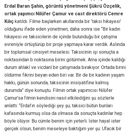
Erdal Baran Şahin, görüntü yönetmeni Şükrü Özçelik,
ortak yapımcı Nilüfer Çamur ve cast direktörü Cemre
Kılıç
katıldı. Filme başlarken akıllarında bir ‘taksi hikayesi’
olduğunu ifade eden yönetmen, daha sonra ise “Bir kadın
hikayesi ve taksicilerin de içinde bulunduğu bir çatışma
evreniyle örtüştürüp bir proje yapmaya karar verdik. Aslında
bir toplumsal cinsiyet meselesi. Taksicinin işi sonuçta a
noktasından b noktasına birini götürmek. Ama içinde kaldığı
durum ahlakî ve vicdanî bir çatışmada bırakıyor. Ortada birini
öldürme fikrini beyan eden biri var. Bir de bir kadının yaşam
hakkı, günün sonunda, taksicinin inisiyatifine kalmış
durumda” diye konuştu. Filmin ortak yapımcısı Nilüfer
Çamur’sa filmin kendisini nasıl etkilediğini şu sözlerle
anlattı: “Erdal’ın söylediği şey şu; taksici bütün bunları
kafasında kurmuş olsa da olmasa da sonuçta kadınlar hep
böyle ölüyor. Bu cümle benim için yeterli. İster hayal ister
gerçek olsun; benim meseleye baktığım yer şu: Ufacık bir