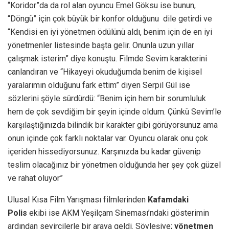
“Koridor”da da rol alan oyuncu Emel Göksu ise bunun,
“Döngü” için çok büyük bir konfor olduğunu dile getirdi ve
“Kendisi en iyi yönetmen ödülünü aldı, benim için de en iyi
yönetmenler listesinde başta gelir. Onunla uzun yıllar
çalışmak isterim” diye konuştu. Filmde Sevim karakterini
canlandıran ve “Hikayeyi okuduğumda benim de kişisel
yaralarımın olduğunu fark ettim” diyen Serpil Gül ise
sözlerini şöyle sürdürdü: “Benim için hem bir sorumluluk
hem de çok sevdiğim bir şeyin içinde oldum. Çünkü Sevim’le
karşılaştığınızda bilindik bir karakter gibi görüyorsunuz ama
onun içinde çok farklı noktalar var. Oyuncu olarak onu çok
içeriden hissediyorsunuz. Karşınızda bu kadar güvenip
teslim olacağınız bir yönetmen olduğunda her şey çok güzel
ve rahat oluyor”
Ulusal Kısa Film Yarışması filmlerinden
Kafamdaki
Polis
ekibi ise AKM Yeşilçam Sineması’ndaki gösterimin
ardından seyircilerle bir araya geldi. Söyleşiye;
yönetmen