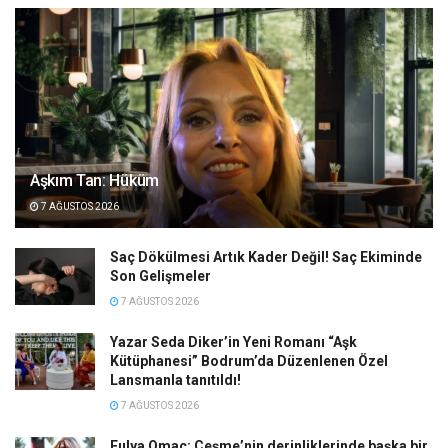
Aşkım Tan: Hüküm
7 AĞUSTOS 2026
Saç Dökülmesi Artık Kader Değil! Saç Ekiminde
Son Gelişmeler
7 AĞUSTOS 2026
Yazar Seda Diker’in Yeni Romanı “Aşk
Kütüphanesi” Bodrum’da Düzenlenen Özel
Lansmanla tanıtıldı!
7 AĞUSTOS 2026
Fulya Omaç: Çeşme’nin derinliklerinde başka bir