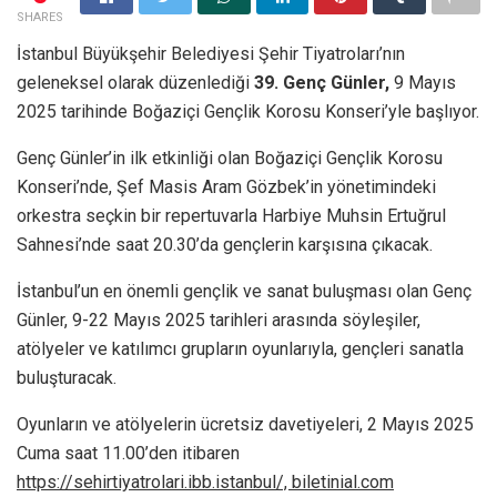
SHARES
İstanbul Büyükşehir Belediyesi Şehir Tiyatroları’nın
geleneksel olarak düzenlediği
39.
Genç Günler,
9 Mayıs
2025 tarihinde Boğaziçi Gençlik Korosu Konseri’yle başlıyor.
Genç Günler’in ilk etkinliği olan Boğaziçi Gençlik Korosu
Konseri’nde, Şef Masis Aram Gözbek’in yönetimindeki
orkestra seçkin bir repertuvarla Harbiye Muhsin Ertuğrul
Sahnesi’nde saat 20.30’da gençlerin karşısına çıkacak.
İstanbul’un en önemli gençlik ve sanat buluşması olan Genç
Günler, 9-22 Mayıs 2025 tarihleri arasında söyleşiler,
atölyeler ve katılımcı grupların oyunlarıyla, gençleri sanatla
buluşturacak.
Oyunların ve atölyelerin ücretsiz davetiyeleri, 2 Mayıs 2025
Cuma saat 11.00’den itibaren
https://sehirtiyatrolari.ibb.istanbul/, biletinial.com