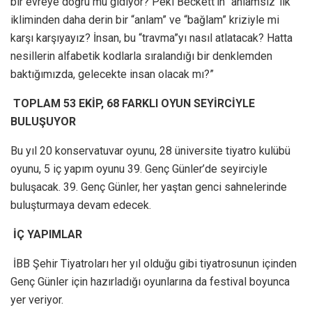
bir evreye doğru mu gidiyor? Peki Beckett’in “anlamsız”lık
ikliminden daha derin bir “anlam” ve “bağlam” kriziyle mi
karşı karşıyayız? İnsan, bu “travma”yı nasıl atlatacak? Hatta
nesillerin alfabetik kodlarla sıralandığı bir denklemden
baktığımızda, gelecekte insan olacak mı?”
TOPLAM 53 EKİP, 68 FARKLI OYUN SEYİRCİYLE
BULUŞUYOR
Bu yıl 20 konservatuvar oyunu, 28 üniversite tiyatro kulübü
oyunu, 5 iç yapım oyunu 39. Genç Günler’de seyirciyle
buluşacak. 39. Genç Günler, her yaştan genci sahnelerinde
buluşturmaya devam edecek.
İÇ YAPIMLAR
İBB Şehir Tiyatroları her yıl olduğu gibi tiyatrosunun içinden
Genç Günler için hazırladığı oyunlarına da festival boyunca
yer veriyor.