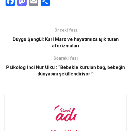
F
M
E
S
a
a
m
h
ce
st
ail
ar
b
o
e
Önceki Yazı
o
d
Duygu Şengül: Karl Marx ve hayatımıza ışık tutan
o
o
aforizmaları
k
n
Sonraki Yazı
Psikolog İnci Nur Ülkü : “Bebekle kurulan bağ, bebeğin
dünyasını şekillendiriyor!”