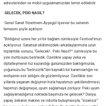
adreslerinden ve mobil uygulamamızdan temin edilebilir.
GELECEK, PEKİ NASIL?
Genel Sanat Yönetmeni Ayşegül İşsever bu senenin
temasını şöyle açıklıyor:
“Bildiğiniz üzere her yıl bir bağlam cümlesiyle Festival’imizi
açıklıyoruz. Sanatsal ekibimizdeki arkadaşlarımızla uzun
toplantılar sonucu, “Gelecek!.. Peki Nasıl?” cümlesiyle bu
yılın mottosunu belirledik. Özellikle yapay zeka ve
dijitalleşmenin hız kazandığı günümüzden baktığımızda,
çoğumuzu bu “belirsizlik”ten kaynaklı bir karamsarlığın ve
endişenin esir aldığını da gözlemliyoruz. Özellikle son
yıllarda yaşanan değişimin hızla hayatımızı şekillendirmesi,
hepimizi değişmeye, uyum sağlamaya zorluyor. Peki uyum
sağlayamadığımız noktada başımıza ne gelecek? Dünya,
yapay zekanın makine ve robotla buluşmasıyla, “insansız”