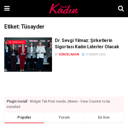
Etiket:
Tüsayder
Dr. Sevgi Yılmaz: Şirketlerin
İŞ DÜNYASI
Sigortası Kadın Liderler Olacak
BY
GÜNCEL KADIN
13 NISAN 2026
Plugin Install
: Widget Tab Post needs JNews - View Counter to be
installed
Popüler
Yorum
En Son