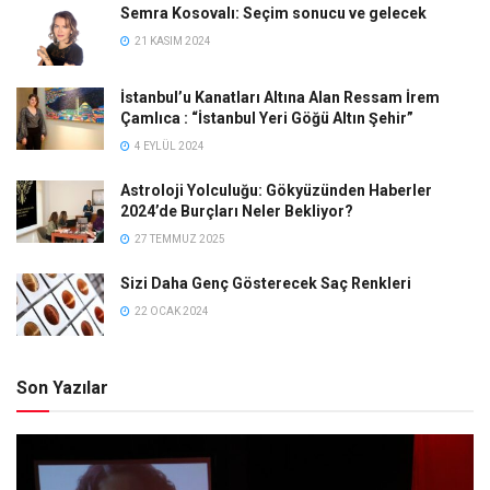
Semra Kosovalı: Seçim sonucu ve gelecek
21 KASIM 2024
İstanbul’u Kanatları Altına Alan Ressam İrem
Çamlıca : “İstanbul Yeri Göğü Altın Şehir”
4 EYLÜL 2024
Astroloji Yolculuğu: Gökyüzünden Haberler
2024’de Burçları Neler Bekliyor?
27 TEMMUZ 2025
Sizi Daha Genç Gösterecek Saç Renkleri
22 OCAK 2024
Son Yazılar