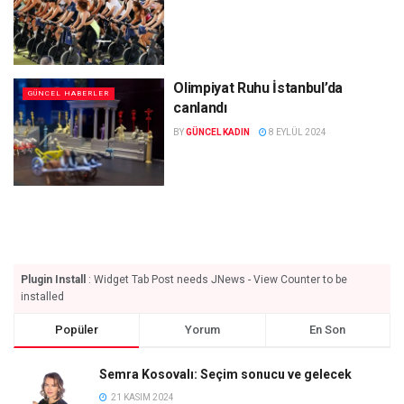
Olimpiyat Ruhu İstanbul’da
GÜNCEL HABERLER
canlandı
BY
GÜNCEL KADIN
8 EYLÜL 2024
Plugin Install
: Widget Tab Post needs JNews - View Counter to be
installed
Popüler
Yorum
En Son
Semra Kosovalı: Seçim sonucu ve gelecek
21 KASIM 2024