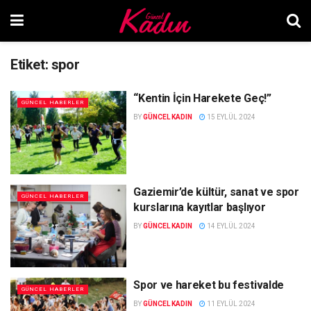
Etiket:
spor
“Kentin İçin Harekete Geç!”
GÜNCEL HABERLER
BY
GÜNCEL KADIN
15 EYLÜL 2024
Gaziemir’de kültür, sanat ve spor
GÜNCEL HABERLER
kurslarına kayıtlar başlıyor
BY
GÜNCEL KADIN
14 EYLÜL 2024
Spor ve hareket bu festivalde
GÜNCEL HABERLER
BY
GÜNCEL KADIN
11 EYLÜL 2024