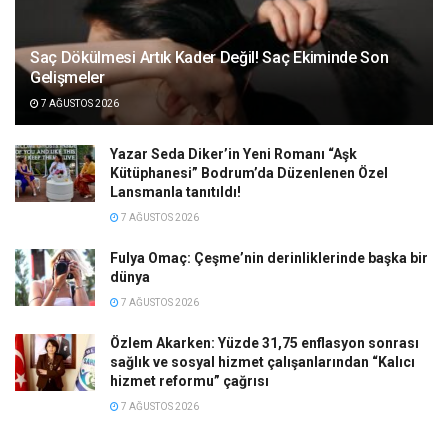
Saç Dökülmesi Artık Kader Değil! Saç Ekiminde Son
Gelişmeler
7 AĞUSTOS 2026
Yazar Seda Diker’in Yeni Romanı “Aşk
Kütüphanesi” Bodrum’da Düzenlenen Özel
Lansmanla tanıtıldı!
7 AĞUSTOS 2026
Fulya Omaç: Çeşme’nin derinliklerinde başka bir
dünya
7 AĞUSTOS 2026
Özlem Akarken: Yüzde 31,75 enflasyon sonrası
sağlık ve sosyal hizmet çalışanlarından “Kalıcı
hizmet reformu” çağrısı
7 AĞUSTOS 2026