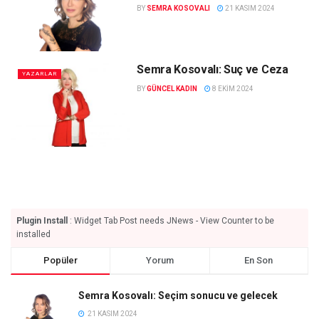
BY
SEMRA KOSOVALI
21 KASIM 2024
Semra Kosovalı: Suç ve Ceza
YAZARLAR
BY
GÜNCEL KADIN
8 EKIM 2024
Plugin Install
: Widget Tab Post needs JNews - View Counter to be
installed
Popüler
Yorum
En Son
Semra Kosovalı: Seçim sonucu ve gelecek
21 KASIM 2024