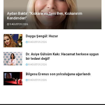
Aydan Baktır: “Kıskanırım Seni Ben, Kıskanırım
Kendimden”
9 AĞUSTOS 2026
Duygu Şengül: Huzur
8 AĞUSTOS 2026
Dr. Asiye Gülsüm Kakı: Hacamat herkese uygun
bir tedavi değil!
8 AĞUSTOS 2026
Bilgesu Erenus son yolculuğuna uğurlandı
8 AĞUSTOS 2026