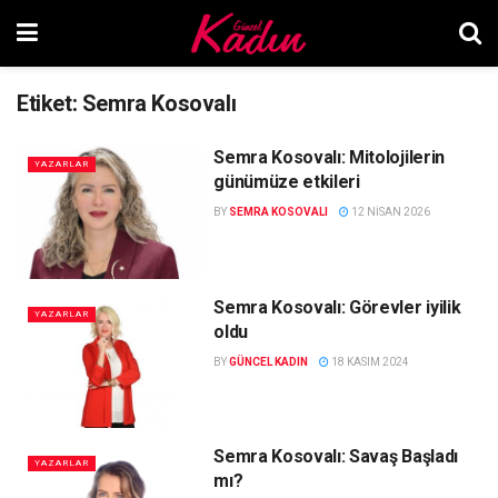
Etiket:
Semra Kosovalı
Semra Kosovalı: Mitolojilerin
YAZARLAR
günümüze etkileri
BY
SEMRA KOSOVALI
12 NISAN 2026
Semra Kosovalı: Görevler iyilik
YAZARLAR
oldu
BY
GÜNCEL KADIN
18 KASIM 2024
Semra Kosovalı: Savaş Başladı
YAZARLAR
mı?