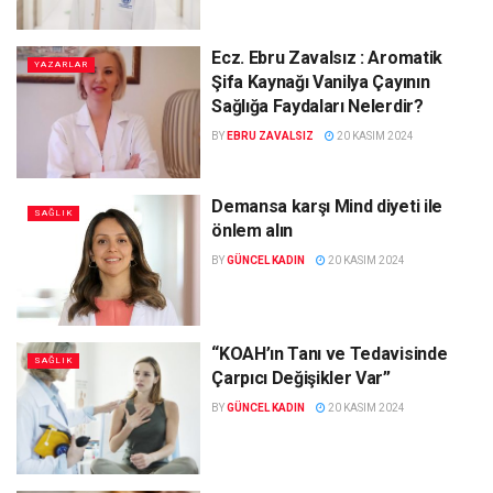
Ecz. Ebru Zavalsız : Aromatik
YAZARLAR
Şifa Kaynağı Vanilya Çayının
Sağlığa Faydaları Nelerdir?
BY
EBRU ZAVALSIZ
20 KASIM 2024
Demansa karşı Mind diyeti ile
SAĞLIK
önlem alın
BY
GÜNCEL KADIN
20 KASIM 2024
“KOAH’ın Tanı ve Tedavisinde
SAĞLIK
Çarpıcı Değişikler Var”
BY
GÜNCEL KADIN
20 KASIM 2024