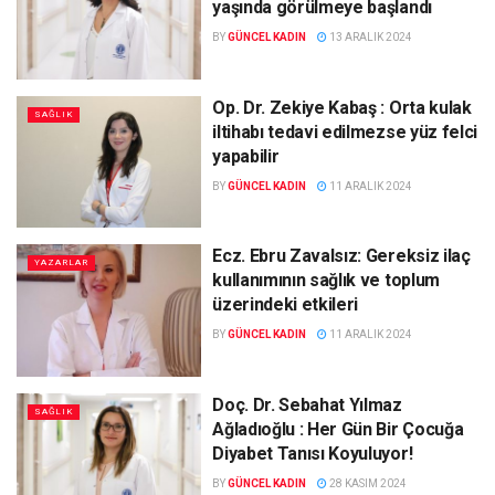
yaşında görülmeye başlandı
BY
GÜNCEL KADIN
13 ARALIK 2024
Op. Dr. Zekiye Kabaş : Orta kulak
SAĞLIK
iltihabı tedavi edilmezse yüz felci
yapabilir
BY
GÜNCEL KADIN
11 ARALIK 2024
Ecz. Ebru Zavalsız: Gereksiz ilaç
YAZARLAR
kullanımının sağlık ve toplum
üzerindeki etkileri
BY
GÜNCEL KADIN
11 ARALIK 2024
Doç. Dr. Sebahat Yılmaz
SAĞLIK
Ağladıoğlu : Her Gün Bir Çocuğa
Diyabet Tanısı Koyuluyor!
BY
GÜNCEL KADIN
28 KASIM 2024