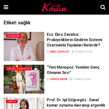
Etiket:
sağlık
Ecz. Ebru Zavalsız :
YAZARLAR
Probiyotiklerin Sindirim Sistemi
Üzerindeki Faydaları Nelerdir?
BY
EBRU ZAVALSIZ
18 ARALIK 2024
“Yeni Menopoz: Yeniden Genç
GÜNCEL HABERLER
Olmanın Sırrı”
BY
GÜNCEL KADIN
13 ARALIK 2024
Prof. Dr. Işıl Göğcegöz : Sanal
SAĞLIK
kumar oynama davranışı ergenlik