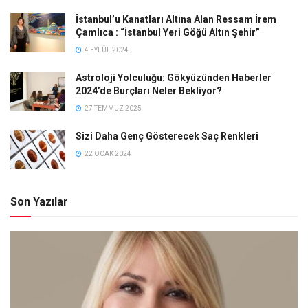
İstanbul’u Kanatları Altına Alan Ressam İrem
Çamlıca : “İstanbul Yeri Göğü Altın Şehir”
4 EYLÜL 2024
Astroloji Yolculuğu: Gökyüzünden Haberler
2024’de Burçları Neler Bekliyor?
27 TEMMUZ 2025
Sizi Daha Genç Gösterecek Saç Renkleri
22 OCAK 2024
Son Yazılar