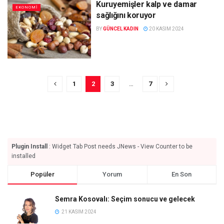
Kuruyemişler kalp ve damar
EKONOMI
sağlığını koruyor
BY
GÜNCEL KADIN
20 KASIM 2024
1
2
3
…
7
Plugin Install
: Widget Tab Post needs JNews - View Counter to be
installed
Popüler
Yorum
En Son
Semra Kosovalı: Seçim sonucu ve gelecek
21 KASIM 2024