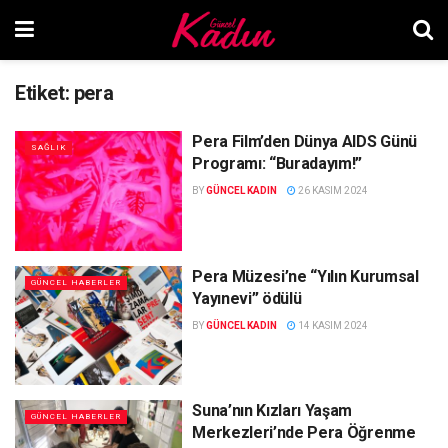
Etiket:
pera
Pera Film’den Dünya AIDS Günü
SAĞLIK
Programı: “Buradayım!”
BY
GÜNCEL KADIN
26 KASIM 2024
Pera Müzesi’ne “Yılın Kurumsal
GÜNCEL HABERLER
Yayınevi” ödülü
BY
GÜNCEL KADIN
14 KASIM 2024
Suna’nın Kızları Yaşam
GÜNCEL HABERLER
Merkezleri’nde Pera Öğrenme