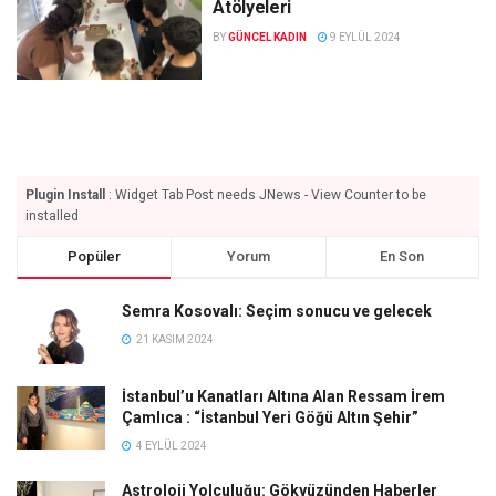
Atölyeleri
BY
GÜNCEL KADIN
9 EYLÜL 2024
Plugin Install
: Widget Tab Post needs JNews - View Counter to be
installed
Popüler
Yorum
En Son
Semra Kosovalı: Seçim sonucu ve gelecek
21 KASIM 2024
İstanbul’u Kanatları Altına Alan Ressam İrem
Çamlıca : “İstanbul Yeri Göğü Altın Şehir”
4 EYLÜL 2024
Astroloji Yolculuğu: Gökyüzünden Haberler