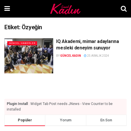
Etiket:
Özyeğin
IQ Akademi, mimar adaylarına
GÜNCEL HABERLER
mesleki deneyim sunuyor
BY
GÜNCEL KADIN
25 ARALIK 2024
Plugin Install
: Widget Tab Post needs JNews - View Counter to be
installed
Popüler
Yorum
En Son