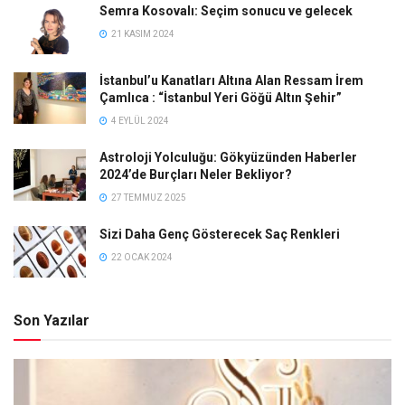
Semra Kosovalı: Seçim sonucu ve gelecek
21 KASIM 2024
İstanbul’u Kanatları Altına Alan Ressam İrem
Çamlıca : “İstanbul Yeri Göğü Altın Şehir”
4 EYLÜL 2024
Astroloji Yolculuğu: Gökyüzünden Haberler
2024’de Burçları Neler Bekliyor?
27 TEMMUZ 2025
Sizi Daha Genç Gösterecek Saç Renkleri
22 OCAK 2024
Son Yazılar