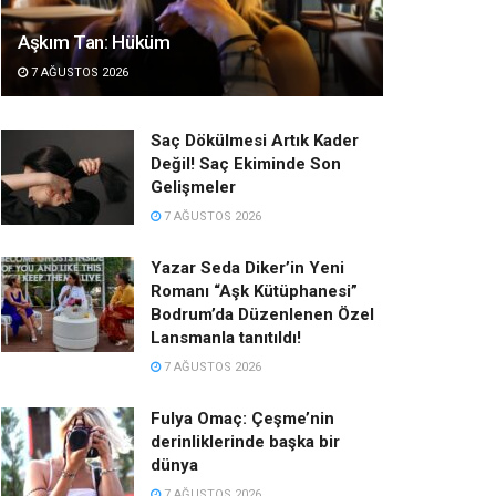
Aşkım Tan: Hüküm
7 AĞUSTOS 2026
Saç Dökülmesi Artık Kader
Değil! Saç Ekiminde Son
Gelişmeler
7 AĞUSTOS 2026
Yazar Seda Diker’in Yeni
Romanı “Aşk Kütüphanesi”
Bodrum’da Düzenlenen Özel
Lansmanla tanıtıldı!
7 AĞUSTOS 2026
Fulya Omaç: Çeşme’nin
derinliklerinde başka bir
dünya
7 AĞUSTOS 2026