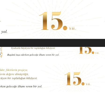
EKONOMI
MODA
GÜZELLIK
SAĞLIK
YAŞAM
SANAT