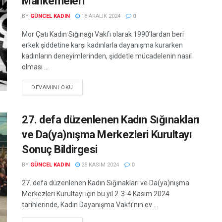
Mahkemeleri
BY
GÜNCEL KADIN
18 ARALIK 2024
0
Mor Çatı Kadın Sığınağı Vakfı olarak 1990’lardan beri
erkek şiddetine karşı kadınlarla dayanışma kurarken
kadınların deneyimlerinden, şiddetle mücadelenin nasıl
olması ...
DEVAMINI OKU
27. defa düzenlenen Kadın Sığınakları
ve Da(ya)nışma Merkezleri Kurultayı
Sonuç Bildirgesi
BY
GÜNCEL KADIN
25 KASIM 2024
0
27. defa düzenlenen Kadın Sığınakları ve Da(ya)nışma
Merkezleri Kurultayı için bu yıl 2-3-4 Kasım 2024
tarihlerinde, Kadın Dayanışma Vakfı’nın ev ...