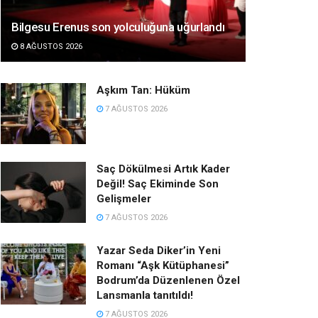
Bilgesu Erenus son yolculuğuna uğurlandı
8 AĞUSTOS 2026
Aşkım Tan: Hüküm
7 AĞUSTOS 2026
Saç Dökülmesi Artık Kader
Değil! Saç Ekiminde Son
Gelişmeler
7 AĞUSTOS 2026
Yazar Seda Diker’in Yeni
Romanı “Aşk Kütüphanesi”
Bodrum’da Düzenlenen Özel
Lansmanla tanıtıldı!
7 AĞUSTOS 2026