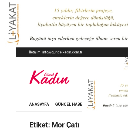
İletişim: info@guncelkadin.com.tr
ANASAYFA
GÜNCEL HABERLER
İŞ DÜNYASI
Etiket:
Mor Çatı