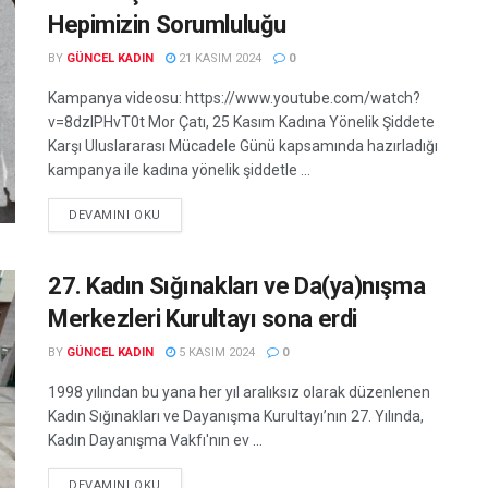
Hepimizin Sorumluluğu
BY
GÜNCEL KADIN
21 KASIM 2024
0
Kampanya videosu: https://www.youtube.com/watch?
v=8dzlPHvT0t Mor Çatı, 25 Kasım Kadına Yönelik Şiddete
Karşı Uluslararası Mücadele Günü kapsamında hazırladığı
kampanya ile kadına yönelik şiddetle ...
DEVAMINI OKU
27. Kadın Sığınakları ve Da(ya)nışma
Merkezleri Kurultayı sona erdi
BY
GÜNCEL KADIN
5 KASIM 2024
0
1998 yılından bu yana her yıl aralıksız olarak düzenlenen
Kadın Sığınakları ve Dayanışma Kurultayı’nın 27. Yılında,
Kadın Dayanışma Vakfı'nın ev ...
DEVAMINI OKU