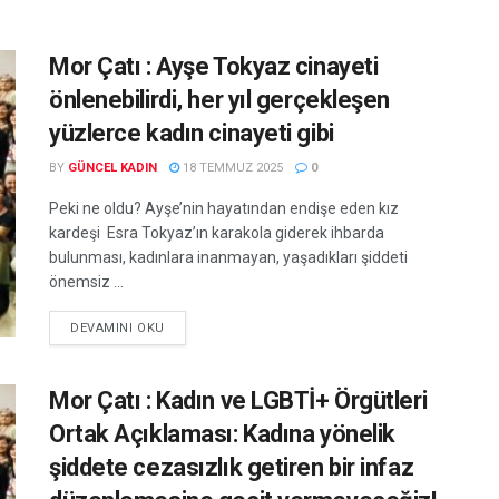
Mor Çatı : Ayşe Tokyaz cinayeti
önlenebilirdi, her yıl gerçekleşen
yüzlerce kadın cinayeti gibi
BY
GÜNCEL KADIN
18 TEMMUZ 2025
0
Peki ne oldu? Ayşe’nin hayatından endişe eden kız
kardeşi Esra Tokyaz’ın karakola giderek ihbarda
bulunması, kadınlara inanmayan, yaşadıkları şiddeti
önemsiz ...
DEVAMINI OKU
Mor Çatı : Kadın ve LGBTİ+ Örgütleri
Ortak Açıklaması: Kadına yönelik
şiddete cezasızlık getiren bir infaz