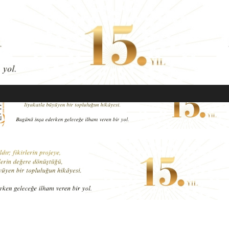
EKONOMI
MODA
GÜZELLIK
SAĞLIK
YAŞAM
SANAT