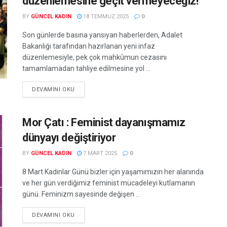
düzenlemesine geçit vermeyeceğiz!
BY
GÜNCEL KADIN
18 TEMMUZ 2025
0
Son günlerde basına yansıyan haberlerden, Adalet
Bakanlığı tarafından hazırlanan yeni infaz
düzenlemesiyle, pek çok mahkûmun cezasını
tamamlamadan tahliye edilmesine yol ...
DEVAMINI OKU
Mor Çatı : Feminist dayanışmamız
dünyayı değiştiriyor
BY
GÜNCEL KADIN
7 MART 2025
0
8 Mart Kadınlar Günü bizler için yaşamımızın her alanında
ve her gün verdiğimiz feminist mücadeleyi kutlamanın
günü. Feminizm sayesinde değişen ...
DEVAMINI OKU