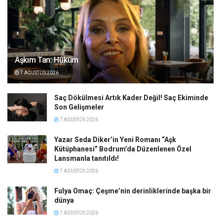
Aşkım Tan: Hüküm
7 AĞUSTOS 2026
Saç Dökülmesi Artık Kader Değil! Saç Ekiminde
Son Gelişmeler
7 AĞUSTOS 2026
Yazar Seda Diker’in Yeni Romanı “Aşk
Kütüphanesi” Bodrum’da Düzenlenen Özel
Lansmanla tanıtıldı!
7 AĞUSTOS 2026
Fulya Omaç: Çeşme’nin derinliklerinde başka bir
dünya
7 AĞUSTOS 2026