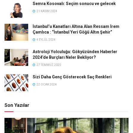
Semra Kosovalı: Seçim sonucu ve gelecek
21 KASIM 2024
İstanbul’u Kanatları Altına Alan Ressam İrem
Çamlıca : “İstanbul Yeri Göğü Altın Şehir”
4 EYLÜL 2024
Astroloji Yolculuğu: Gökyüzünden Haberler
2024’de Burçları Neler Bekliyor?
27 TEMMUZ 2025
Sizi Daha Genç Gösterecek Saç Renkleri
22 OCAK 2024
Son Yazılar