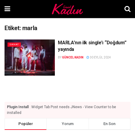
Etiket:
marla
MARLA’nın ilk single’ı “Doğdum”
SANAT
yayında
BY
GÜNCEL KADIN
30 EYLÜL 2024
Plugin Install
: Widget Tab Post needs JNews - View Counter to be
installed
Popüler
Yorum
En Son