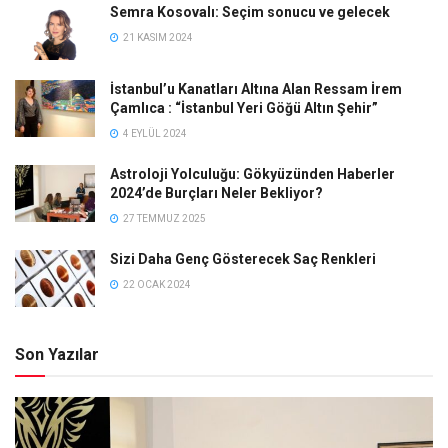
Semra Kosovalı: Seçim sonucu ve gelecek
21 KASIM 2024
İstanbul’u Kanatları Altına Alan Ressam İrem
Çamlıca : “İstanbul Yeri Göğü Altın Şehir”
4 EYLÜL 2024
Astroloji Yolculuğu: Gökyüzünden Haberler
2024’de Burçları Neler Bekliyor?
27 TEMMUZ 2025
Sizi Daha Genç Gösterecek Saç Renkleri
22 OCAK 2024
Son Yazılar