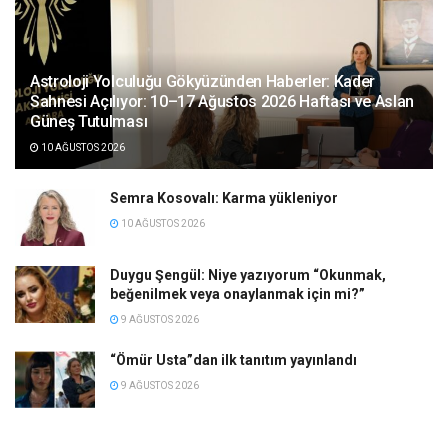
Astroloji Yolculuğu Gökyüzünden Haberler: Kader
Sahnesi Açılıyor: 10–17 Ağustos 2026 Haftası ve Aslan
Güneş Tutulması
10 AĞUSTOS 2026
Semra Kosovalı: Karma yükleniyor
10 AĞUSTOS 2026
Duygu Şengül: Niye yazıyorum “Okunmak,
beğenilmek veya onaylanmak için mi?”
9 AĞUSTOS 2026
“Ömür Usta”dan ilk tanıtım yayınlandı
9 AĞUSTOS 2026