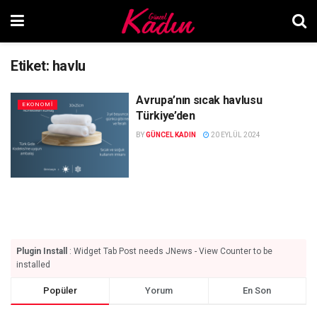
Etiket:
havlu
Avrupa’nın sıcak havlusu
EKONOMI
Türkiye’den
BY
GÜNCEL KADIN
20 EYLÜL 2024
Plugin Install
: Widget Tab Post needs JNews - View Counter to be
installed
Popüler
Yorum
En Son