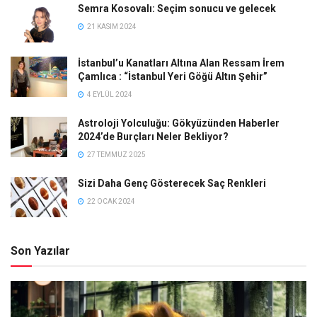
Semra Kosovalı: Seçim sonucu ve gelecek
21 KASIM 2024
İstanbul’u Kanatları Altına Alan Ressam İrem
Çamlıca : “İstanbul Yeri Göğü Altın Şehir”
4 EYLÜL 2024
Astroloji Yolculuğu: Gökyüzünden Haberler
2024’de Burçları Neler Bekliyor?
27 TEMMUZ 2025
Sizi Daha Genç Gösterecek Saç Renkleri
22 OCAK 2024
Son Yazılar