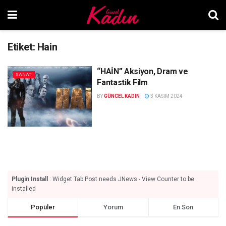
Etiket:
Hain
“HAİN” Aksiyon, Dram ve
SANAT
Fantastik Film
BY
GÜNCEL KADIN
3 KASIM 2024
Plugin Install
: Widget Tab Post needs JNews - View Counter to be
installed
Popüler
Yorum
En Son