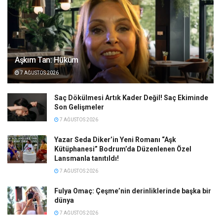
Aşkım Tan: Hüküm
7 AĞUSTOS 2026
Saç Dökülmesi Artık Kader Değil! Saç Ekiminde
Son Gelişmeler
7 AĞUSTOS 2026
Yazar Seda Diker’in Yeni Romanı “Aşk
Kütüphanesi” Bodrum’da Düzenlenen Özel
Lansmanla tanıtıldı!
7 AĞUSTOS 2026
Fulya Omaç: Çeşme’nin derinliklerinde başka bir
dünya
7 AĞUSTOS 2026