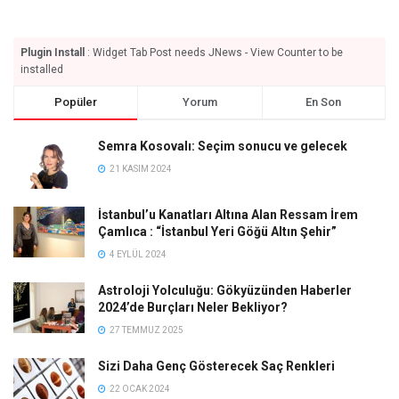
Plugin Install
: Widget Tab Post needs JNews - View Counter to be
installed
Popüler
Yorum
En Son
Semra Kosovalı: Seçim sonucu ve gelecek
21 KASIM 2024
İstanbul’u Kanatları Altına Alan Ressam İrem
Çamlıca : “İstanbul Yeri Göğü Altın Şehir”
4 EYLÜL 2024
Astroloji Yolculuğu: Gökyüzünden Haberler
2024’de Burçları Neler Bekliyor?
27 TEMMUZ 2025
Sizi Daha Genç Gösterecek Saç Renkleri
22 OCAK 2024