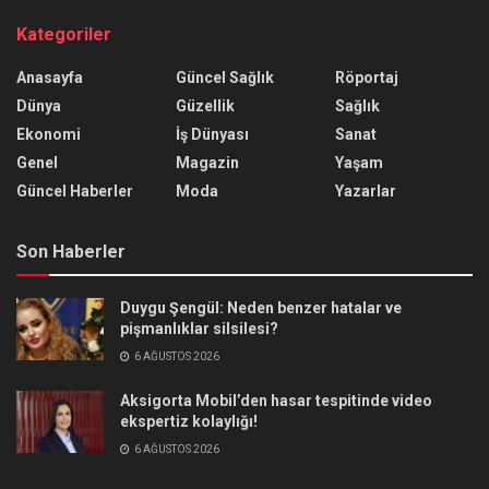
Kategoriler
Anasayfa
Güncel Sağlık
Röportaj
Dünya
Güzellik
Sağlık
Ekonomi
İş Dünyası
Sanat
Genel
Magazin
Yaşam
Güncel Haberler
Moda
Yazarlar
Son Haberler
Duygu Şengül: Neden benzer hatalar ve
pişmanlıklar silsilesi?
6 AĞUSTOS 2026
Aksigorta Mobil’den hasar tespitinde video
ekspertiz kolaylığı!
6 AĞUSTOS 2026