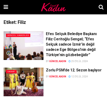
Etiket:
Filiz
Efes Selçuk Belediye Başkanı
GÜNCEL HABERLER
Filiz Ceritoğlu Sengel; “Efes
Selçuk sadece İzmir’in değil
sadece Ege Bölgesi’nin değil
Türkiye’nin gözbebeğidir”
BY
GÜNCEL KADIN
25 EYLÜL 2024
Zorlu PSM’de 12. Sezon başlıyor
SANAT
BY
GÜNCEL KADIN
12 EYLÜL 2024