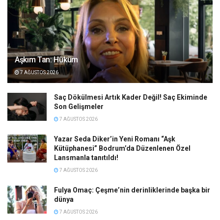
Aşkım Tan: Hüküm
7 AĞUSTOS 2026
Saç Dökülmesi Artık Kader Değil! Saç Ekiminde
Son Gelişmeler
7 AĞUSTOS 2026
Yazar Seda Diker’in Yeni Romanı “Aşk
Kütüphanesi” Bodrum’da Düzenlenen Özel
Lansmanla tanıtıldı!
7 AĞUSTOS 2026
Fulya Omaç: Çeşme’nin derinliklerinde başka bir
dünya
7 AĞUSTOS 2026