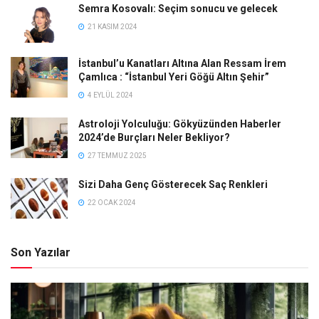
Semra Kosovalı: Seçim sonucu ve gelecek
21 KASIM 2024
İstanbul’u Kanatları Altına Alan Ressam İrem
Çamlıca : “İstanbul Yeri Göğü Altın Şehir”
4 EYLÜL 2024
Astroloji Yolculuğu: Gökyüzünden Haberler
2024’de Burçları Neler Bekliyor?
27 TEMMUZ 2025
Sizi Daha Genç Gösterecek Saç Renkleri
22 OCAK 2024
Son Yazılar