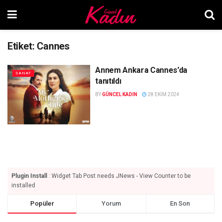
Etiket:
Cannes
Annem Ankara Cannes’da
SANAT
tanıtıldı
BY
GÜNCEL KADIN
28 EKIM 2024
Plugin Install
: Widget Tab Post needs JNews - View Counter to be
installed
Popüler
Yorum
En Son